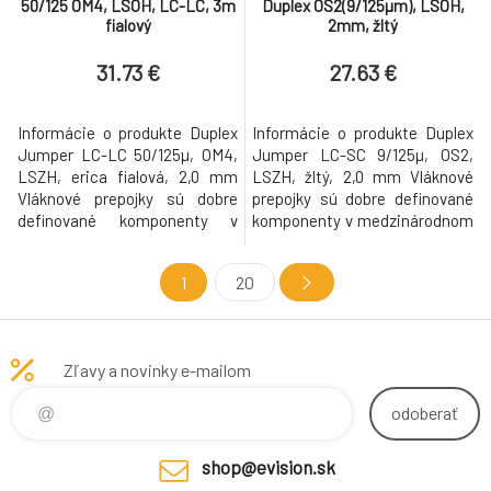
50/125 OM4, LSOH, LC-LC, 3m
Duplex OS2(9/125µm), LSOH,
fialový
2mm, žltý
31.73 €
27.63 €
Informácie o produkte Duplex
Informácie o produkte Duplex
Jumper LC-LC 50/125µ, OM4,
Jumper LC-SC 9/125µ, OS2,
LSZH, erica fialová, 2,0 mm
LSZH, žltý, 2,0 mm Vláknové
Vláknové prepojky sú dobre
prepojky sú dobre definované
definované komponenty v
komponenty v medzinárodnom
medzinárodnom štandarde
štandarde štruktúrovanej
štruktúrovanej kabeláže
kabeláže ISO/IEC11801. Vďaka
1
20
ISO/IEC11801. Vďaka mnohým
mnohým rôznym sieťovým
rôznym sieťovým protokolom
protokolom vytvoreným za
vytvoreným za posledných 25
posledných 25 rokov bola
rokov bola vyvinutá aj široká
vyvinutá aj široká škála
Zľavy a novinky e-mailom
škála konektorov. Niektoré z
konektorov. Niektoré z nich sú
nich sú dôležit
dôležité aj dnes:
odoberať
shop@evision.sk