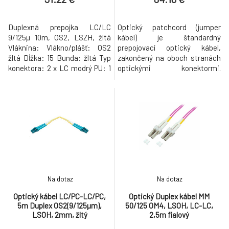
Duplexná prepojka LC/LC
Optický patchcord (jumper
9/125µ 10m, OS2, LSZH, žltá
kábel) je štandardný
Vláknina: Vlákno/plášť: OS2
prepojovací optický kábel,
žltá Dĺžka: 15 Bunda: žltá Typ
zakončený na oboch stranách
konektora: 2 x LC modrý PU: 1
optickými konektormi.
Parametre KonektoryLC-LC
Patchcordy sa používajú na
Typ káblaDuplex Typ
prepojenie zariadení vnútri
vláknaSinglemod
rozvádzača, alebo na pripojenie
OS2(9/125µm) žltý Dĺžka
aktívnych prvkov k optickej
kábla15m Prevedenie
trase zakončené v rozvádzači.
káblaokrúhly kábel o2mm
Patchcordy bývajú spravidla
LSOHÁno Prevedenie
duplexné (2x vlákno, 4x
konektoraŠtandardné
konektor), alebo v
Na dotaz
Na dotaz
Optický kábel LC/PC-LC/PC,
Optický Duplex kábel MM
5m Duplex OS2(9/125µm),
50/125 OM4, LSOH, LC-LC,
LSOH, 2mm, žltý
2,5m fialový