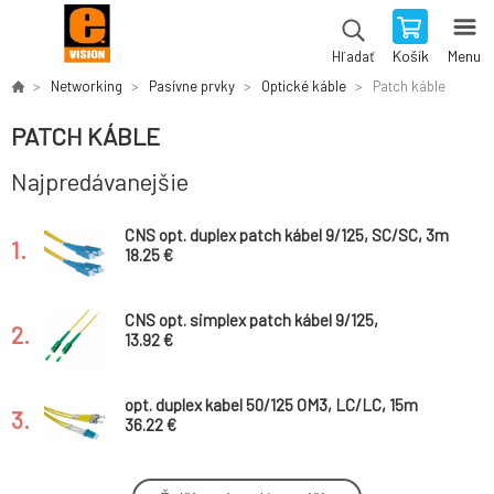
Košík
Menu
Hľadať
Networking
Pasívne prvky
Optické káble
Patch káble
PATCH KÁBLE
Najpredávanejšie
CNS opt. duplex patch kábel 9/125, SC/SC, 3m
1.
18.25 €
CNS opt. simplex patch kábel 9/125,
2.
SC(APC)/SC(APC), OS2, pre Orange a Magio,
13.92 €
1m
opt. duplex kabel 50/125 OM3, LC/LC, 15m
3.
36.22 €
opt. duplex kabel 50/125 OM3, LC/SC, 2m