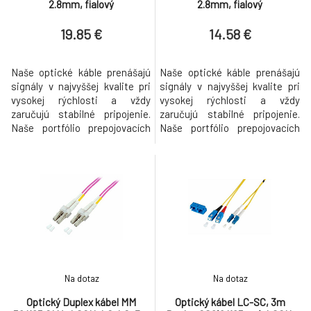
2.8mm, fialový
2.8mm, fialový
19.85 €
14.58 €
Naše optické káble prenášajú
Naše optické káble prenášajú
signály v najvyššej kvalite pri
signály v najvyššej kvalite pri
vysokej rýchlosti a vždy
vysokej rýchlosti a vždy
zaručujú stabilné pripojenie.
zaručujú stabilné pripojenie.
Naše portfólio prepojovacích
Naše portfólio prepojovacích
káblov sa vyznačuje
káblov sa vyznačuje
vysokokvalitnými vnútornými
vysokokvalitnými vnútornými
vodičmi a robustným plášťom
vodičmi a robustným plášťom
kábla. Goobay vždy poskytuje
kábla. Goobay vždy poskytuje
perfektné produkty pre vaše
perfektné produkty pre vaše
sieťové potreby – či už chcete
sieťové potreby – či už chcete
vytvoriť domácu alebo firemnú
vytvoriť domácu alebo firemnú
s
s
Na dotaz
Na dotaz
Optický Duplex kábel MM
Optický kábel LC-SC, 3m