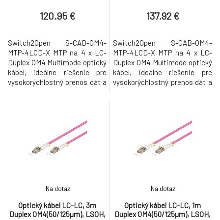
120.95 €
137.92 €
Switch2Open S-CAB-OM4-
Switch2Open S-CAB-OM4-
MTP-4LCD-X MTP na 4 x LC-
MTP-4LCD-X MTP na 4 x LC-
Duplex OM4 Multimode optický
Duplex OM4 Multimode optický
kábel, ideálne riešenie pre
kábel, ideálne riešenie pre
vysokorýchlostný prenos dát a
vysokorýchlostný prenos dát a
sieťové pripojenie. Tento
sieťové pripojenie. Tento
prémiový patchcord je
prémiový patchcord je
starostlivo navrhnutý tak, aby
starostlivo navrhnutý tak, aby
zabezpečil bezproblémový a
zabezpečil bezproblémový a
efektívny výkon v širokej škále
efektívny výkon v širokej škále
sieťových prostredí. Kábel má
sieťových prostredí. Kábel má
MTP konektor na jednom konci
MTP konektor na jednom konci
a štyri L
a štyri L
Na dotaz
Na dotaz
Optický kábel LC-LC, 3m
Optický kábel LC-LC, 1m
Duplex OM4(50/125µm), LSOH,
Duplex OM4(50/125µm), LSOH,