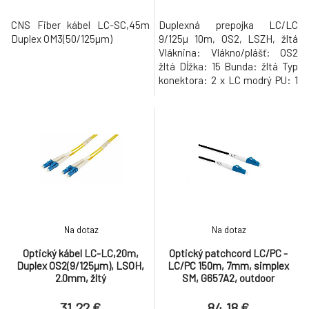
CNS Fiber kábel LC-SC,45m
Duplexná prepojka LC/LC
Duplex OM3(50/125µm)
9/125µ 10m, OS2, LSZH, žltá
Vláknina: Vlákno/plášť: OS2
žltá Dĺžka: 15 Bunda: žltá Typ
konektora: 2 x LC modrý PU: 1
Parametre KonektoryLC-LC
Typ káblaDuplex Typ
vláknaSinglemod
OS2(9/125µm) žltý Dĺžka
kábla15m Prevedenie
káblaokrúhly kábel o2mm
LSOHÁno Prevedenie
konektoraŠtandardné
Na dotaz
Na dotaz
Optický kábel LC-LC,20m,
Optický patchcord LC/PC -
Duplex OS2(9/125µm), LSOH,
LC/PC 150m, 7mm, simplex
2.0mm, žltý
SM, G657A2, outdoor
31.22 €
84.18 €