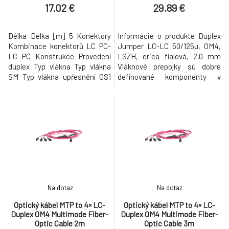
17.02 €
29.89 €
Délka Délka [m] 5 Konektory
Informácie o produkte Duplex
Kombinace konektorů LC PC-
Jumper LC-LC 50/125µ, OM4,
LC PC Konstrukce Provedení
LSZH, erica fialová, 2,0 mm
duplex Typ vlákna Typ vlákna
Vláknové prepojky sú dobre
SM Typ vlákna upřesnění OS1
definované komponenty v
SM G652D 9/125um Další
medzinárodnom štandarde
vlastnosti Max. útlum (I/L)
štruktúrovanej kabeláže
0,3dB, 0,2dB Min. Return Loos
ISO/IEC11801. Vďaka mnohým
(R/L) -45dB Provedení ochrany
rôznym sieťovým protokolom
vlákna LSOH duplex 2x 2,8mm
vytvoreným za posledných 25
žlutý
rokov bola vyvinutá aj široká
škála konektorov. Niektoré z
nich sú dôležit
Na dotaz
Na dotaz
Optický kábel MTP to 4× LC-
Optický kábel MTP to 4× LC-
Duplex OM4 Multimode Fiber-
Duplex OM4 Multimode Fiber-
Optic Cable 2m
Optic Cable 3m