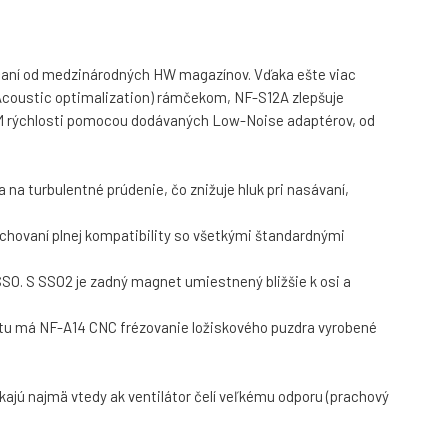
orúčaní od medzinárodných HW magazínov. Vďaka ešte viac
 Acoustic optimalization) rámčekom, NF-S12A zlepšuje
PM rýchlosti pomocou dodávaných Low-Noise adaptérov, od
na turbulentné prúdenie, čo znižuje hluk pri nasávaní,
achovaní plnej kompatibility so všetkými štandardnými
SO. S SSO2 je zadný magnet umiestnený bližšie k osi a
ilitu má NF-A14 CNC frézovanie ložiskového puzdra vyrobené
kajú najmä vtedy ak ventilátor čelí veľkému odporu (prachový