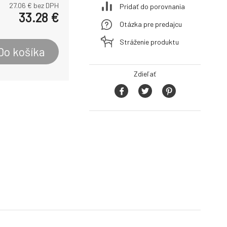
27.06
€ bez DPH
Pridať do porovnania
33.28
€
Otázka pre predajcu
Stráženie produktu
Do košíka
Zdieľať