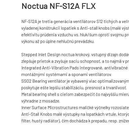
Noctua NF-S12A FLX
NF-S12A je tretia generácia ventilátorov S12 tichých a ve
vyladenej konštrukcii lopatiek s Anti-stall knobs (malé 
efektivitu prúdenia vzduchu vs. hluk/šum oproti svojmu
výkonu až po úplne nehlučnú prevádzku.
Stepped Inlet Design noctua krokový, vstupný dizajn dodáv
zlepšuje prietok a zvyšuje saciu schopnosť, a to najmä v
Integrated Anti-Vibration Pads integrované, antivibračné 
montážnými systémami a sponami ventilátorov.
SSO2 Bearing ventilátor je vybavený viac optimalizovaný
poskytuje ešte lepšiu stabilizáciu, presnosť a trvanlivosť.
Metal bearing shell s cieľom zabezpečiť čo najvyššiu mie
výhradne z mosadze.
Inner Surface Microstructures maličké výčnelky rozosiate
Anti-Stall Knobs malé výstupky na lopatkách vrtule, ktorý
filter, hustý radiátor), čím dochádza k prepadu, resp. zníže