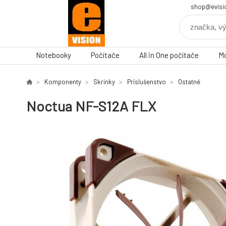
shop@evisi
Notebooky
Počítače
All in One počítače
Mo
Komponenty
Skrinky
Príslušenstvo
Ostatné
Noctua NF-S12A FLX