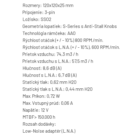
Rozmery: 120x120x25 mm
Pripojenie: 3-pin
Ložisko: SSO2
Geometria lopatiek: S-Series s Anti-Stall Knobs
Technológia rámčeka: AAO
Rýchlosť otáčok (+ / - 10%) 800 RPM./min.
Rýchlosť otáčok s L.N.A. (+ / - 10%), 600 RPM./min.
Prietok vzduchu: 74,3 m3 / h
Prietok vzduchu s L.N.A.: 57,5 m3 / h
Hlučnosť: 8,6 dB (A)
Hlučnosť s L.N.A.: 6,7 dB (A)
Statický tlak: 0,62 mm H2O
Statický tlak s L.N.A.: 0,44 mm H2O
Max. Príkon: 0,72 W
Max. Vstupný prúd: 0,06 A
Napätie: 12 V
MTBF> 150.000 h
Rozsah dodávky:
Low-Noise adaptér (L.N.A.)