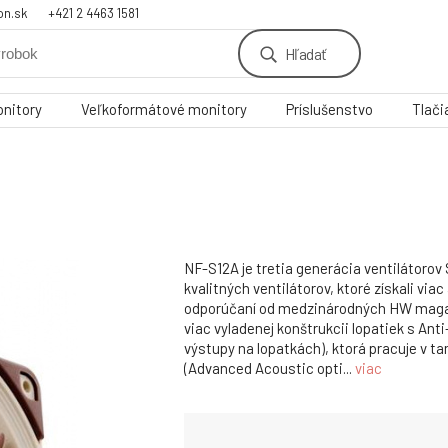
on.sk
+421 2 4463 1581
Hľadať
nitory
Veľkoformátové monitory
Príslušenstvo
Tlači
NF-S12A je tretia generácia ventilátorov 
kvalitných ventilátorov, ktoré získali via
odporúčaní od medzinárodných HW magaz
viac vyladenej konštrukcii lopatiek s Anti
výstupy na lopatkách), ktorá pracuje v 
(Advanced Acoustic opti...
viac