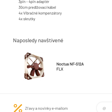
3pin - 4pin adaptér
30cm predlžovací kábel
4x Vibračné kompenzátory
4x skrutky
Naposledy navštívené
Noctua NF-S12A
FLX
Zľavy a novinky e-mailom