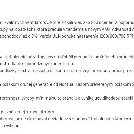
ľmi kvalitných ventilátorov, ktoré získali viac ako 250 ocenení a odp
výstupy na lopatkách), ktorá pracuje v tandeme s novým AAO (Advanced
 predchodcovi až o 8%. Verzia ULN ponúka nastavenia 1200/900/700 R
a turbulencie na vstup, aby sa uľahčil prechod z laminárneho prúdenia 
 prostrediach s obmedzeným priestorom.
podložky z extra mäkkého silikónu minimalizujú prenosu vibrácií pri z
m ložiskom druhej generácie od Noctua, časom prevereným ložiskom S
ru presnosti výroby, minimálnu toleranciu a vynikajúcu dlhodobú stab
 po vnútornej strane statora.
ch zmyslom je eliminovať nežiaduce vzduchové turbulencie, ktoré vzni
niu výkonu.