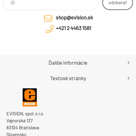
odoberať
shop@evision.sk
+421 2 4463 1581
Ďalšie informácie
Textové stránky
EVISION, spol. s r.o.
Vajnorská 137
83104 Bratislava
Slovensko