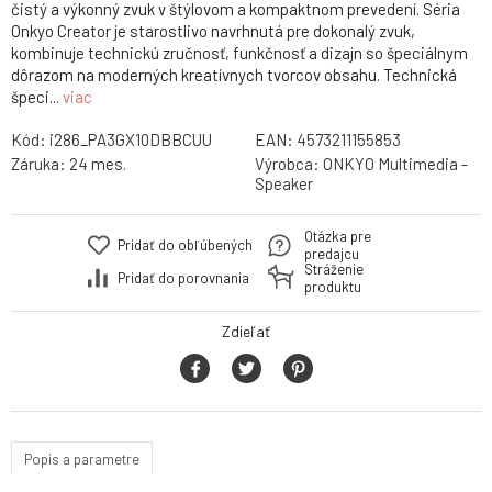
čistý a výkonný zvuk v štýlovom a kompaktnom prevedení. Séria
Onkyo Creator je starostlivo navrhnutá pre dokonalý zvuk,
kombinuje technickú zručnosť, funkčnosť a dizajn so špeciálnym
dôrazom na moderných kreatívnych tvorcov obsahu. Technická
špeci...
viac
Kód:
i286_PA3GX10DBBCUU
EAN:
4573211155853
Záruka:
24 mes.
Výrobca:
ONKYO Multimedia -
Speaker
Otázka pre
Pridať do obľúbených
predajcu
Stráženie
Pridať do porovnania
produktu
Zdieľať
Popis a parametre