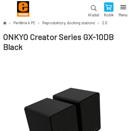
Košík
Menu
Hľadať
Periférie k PC
Reproduktory, docking stations
2.0
ONKYO Creator Series GX-10DB
Black