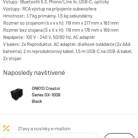
Vstupy: Bluetooth 5.3, Phono/Line In, USB-C, optický
Výstupy: RCA výstup na pripojenie subwoofera
Hmotnost: 1,7 kg primárny, 1,5 kg sekundárny
Rozmer so stojanom (š x v x h): 119 mm x 217 mm x 183 mm
Rozmer bez stojana (Š x V x H): 119 mm x 176 mm x 169 mm
Napájanie: 100 V - 240 V, 50/60 Hz, AC adaptér
V balení: 2x Reproduktor, AC adaptér, diaľkové ovládanie (2x AAA
bateéria), 2 m reproduktorový kábel, 1,5 m USB-C na USB-A kábel,
2x stojan
Naposledy navštívené
ONKYO Creator
Series GX-10DB
Black
Zľavy a novinky e-mailom