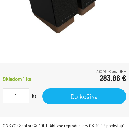
230.78
€ bez DPH
283.86
€
Skladom 1
ks
-
+
Do košíka
ks
ONKYO Creator GX-10DB Aktívne reproduktory GX-10DB poskytujú