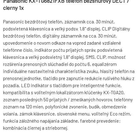
Panasonic KX-TG6821FXB telefon bezsnurovy DECT /
cierny 1x
Panasonic bezdrôtový telefón, záznamník cca. 30 minút,
podsvietená klávesnica a veľký podsv. 1,8" displej, CLIP Digitálny
bezdrôtový telefón, digitálny záznamník na cca. 30 minút,
upovedomenie o novom odkaze na vopred zadané vzdialené
telefónne číslo, indikátor počtu prijatých správ, podsvietená
klávesnica a veľký podsvietný 1,8" displej, SMS, CLIP, možnosť
rozšírenia prenosných slúchadiel do počtu 6, equalizérom
individuálne nastaviteľná charakteristika zvuku, hlasitý telefón na
prenosnej jednotke, tlačidlo pre zapnutie redukcie rušivého hluku z
pozadia, LED indikátor s tlačidlom pre inteligentné funkcie,
kompatibilita s voliteľným lokalizátorom kľúčenky KX-TGA20,
zoznam posledných 50 prijatých / zmeškaných hovorov, telefónny
zoznam na 120 mien, polyfonické zvonenie, budík, obmedzenie
volania, zámok klávesnice, slovenské menu, voliteľný Eco režim,
funkcia záložného napájania základne, farebné prevedenie:
kombinácia čiernej a striebornej.