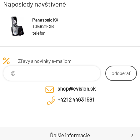
Naposledy navštívené
Panasonic KX-
TG6821FXB
telefon
bezsnurovy
DECT / cierny 1x
Zľavy a novinky e-mailom
odoberať
shop@evision.sk
+421 2 4463 1581
Ďalšie informácie