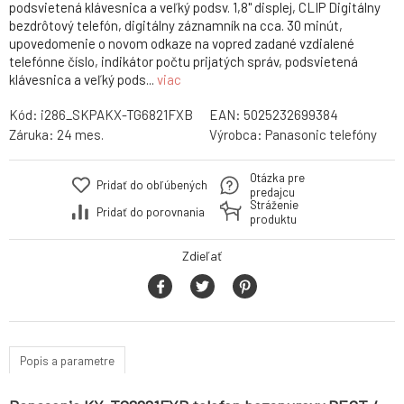
podsvietená klávesnica a veľký podsv. 1,8" displej, CLIP Digitálny
bezdrôtový telefón, digitálny záznamník na cca. 30 minút,
upovedomenie o novom odkaze na vopred zadané vzdialené
telefónne číslo, indikátor počtu prijatých správ, podsvietená
klávesnica a veľký pods...
viac
Kód:
i286_SKPAKX-TG6821FXB
EAN:
5025232699384
Záruka:
24 mes.
Výrobca:
Panasonic telefóny
Otázka pre
Pridať do obľúbených
predajcu
Stráženie
Pridať do porovnania
produktu
Zdieľať
Popis a parametre