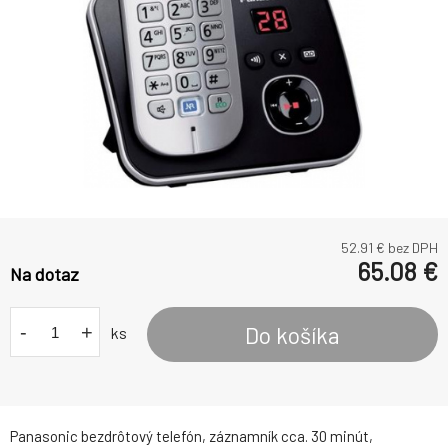
52.91
€ bez DPH
65.08
€
Na dotaz
-
+
Do košíka
ks
Panasonic bezdrôtový telefón, záznamník cca. 30 minút,