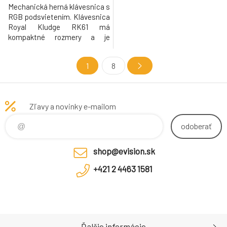
Mechanická herná klávesnica s
RGB podsvietením. Klávesnica
Royal Kludge RK61 má
kompaktné rozmery a je
vybavená 61 klávesmi s
červenými spínačmi
1
8
výnimočne tichou prevádzkou
a umožňujú rýchlejšie a
presnejšie reakcie pri hraní
hier. Ponúka tri spôsoby
Zľavy a novinky e-mailom
pripojenia k vášmu zariadeniu -
prostredníctvom kábla USB-C,
odoberať
Bluetooth
shop@evision.sk
+421 2 4463 1581
Ďalšie informácie