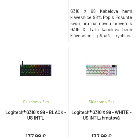
G316 X 98 Kabelová herní
klávesnice 98% Popis Posuňte
svou hru na novou úroveň s
G316 X. Tato kabelová herní
klávesnice přináší rychlost
odezvy 8 kHz a všestranné
možnosti přizpůsobení, které
potřebuje každý PC hráč. G316 X
s hravým LED displejem,
spínači vyměnitelnými za
provozu a přizpůsobitelnými
kryty kláves z PBT zpřístupňuje
herní
Skladom > 5
ks
Skladom > 5
ks
Logitech® G316 X 98 - BLACK -
Logitech® G316 X 98 - WHITE -
US INT'L
US INT'L, hmatová
137.98 €
137.98 €