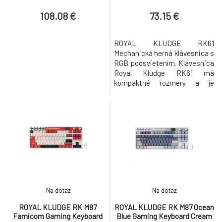
108.08 €
73.15 €
ROYAL KLUDGE RK61
Mechanická herná klávesnica s
RGB podsvietením. Klávesnica
Royal Kludge RK61 má
kompaktné rozmery a je
vybavená 61 klávesmi s
hnedými spínačmi, ktoré
umožňujú plynulé a tiché
písanie a zároveň zaručujú
presnú a rýchlu odozvu. Ponúka
tri spôsoby pripojenia k vášmu
zariadeniu - prostredníctvom
kábla USB-C, Bluetooth alebo
Na dotaz
Na dotaz
ROYAL KLUDGE RK M87
ROYAL KLUDGE RK M87 Ocean
Famicom Gaming Keyboard
Blue Gaming Keyboard Cream