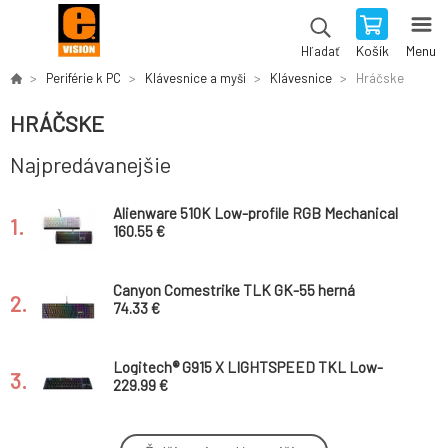
Košík
Menu
Hľadať
Periférie k PC
Klávesnice a myši
Klávesnice
Hráčske
HRÁČSKE
Najpredávanejšie
Alienware 510K Low-profile RGB Mechanical
1.
Gaming Keyboard - AW510K (Dark Side of the
160.55 €
Moon)
Canyon Comestrike TLK GK-55 herná
2.
klávesnica, profi., lineárna, MX Red mech.
74.33 €
spínače, plnohodnotná veľkosť, SK/CZ
Logitech® G915 X LIGHTSPEED TKL Low-
3.
Profile Wireless Gaming Keyboard - BLACK -
229.99 €
US INT'L - hmatová
Lorgar KBP70TKLW, Pro bezdrôtová