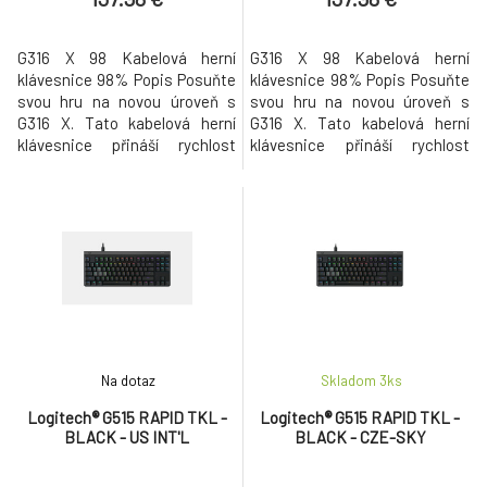
G316 X 98 Kabelová herní
G316 X 98 Kabelová herní
klávesnice 98% Popis Posuňte
klávesnice 98% Popis Posuňte
svou hru na novou úroveň s
svou hru na novou úroveň s
G316 X. Tato kabelová herní
G316 X. Tato kabelová herní
klávesnice přináší rychlost
klávesnice přináší rychlost
odezvy 8 kHz a všestranné
odezvy 8 kHz a všestranné
možnosti přizpůsobení, které
možnosti přizpůsobení, které
potřebuje každý PC hráč. G316
potřebuje každý PC hráč. G316 X
X s hravým LED displejem,
s hravým LED displejem,
spínači vyměnitelnými za
spínači vyměnitelnými za
provozu a přizpůsobitelnými
provozu a přizpůsobitelnými
kryty kláves z PBT zpřístupňuje
kryty kláves z PBT zpřístupňuje
herní
herní
Na dotaz
Skladom 3
ks
Logitech® G515 RAPID TKL -
Logitech® G515 RAPID TKL -
BLACK - US INT'L
BLACK - CZE-SKY