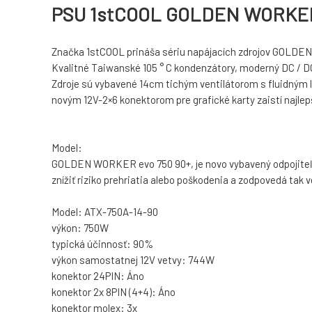
PSU 1stCOOL GOLDEN WORKER 
Značka 1stCOOL prináša sériu napájacích zdrojov GOLDEN
Kvalitné Taiwanské 105 ° C kondenzátory, moderný DC / D
Zdroje sú vybavené 14cm tichým ventilátorom s fluidným 
novým 12V-2×6 konektorom pre grafické karty zaistí najlep
Model:
GOLDEN WORKER evo 750 90+, je novo vybavený odpojiteľn
znížiť riziko prehriatia alebo poškodenia a zodpovedá tak ve
Model: ATX-750A-14-90
výkon: 750W
typická účinnosť: 90%
výkon samostatnej 12V vetvy: 744W
konektor 24PIN: Áno
konektor 2x 8PIN (4+4): Áno
konektor molex: 3x