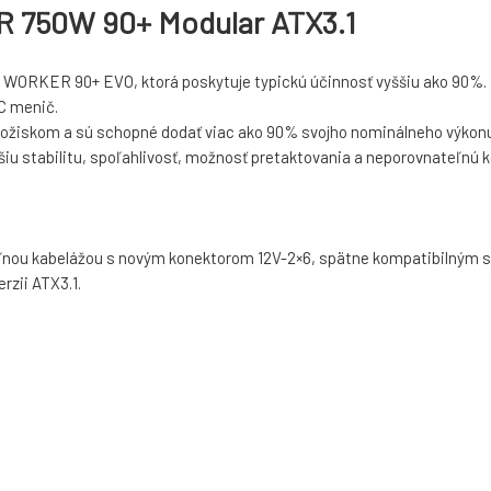
750W 90+ Modular ATX3.1
 WORKER 90+ EVO, ktorá poskytuje typickú účinnosť vyššiu ako 90%.
C menič.
ložiskom a sú schopné dodať viac ako 90% svojho nominálneho výkonu
šiu stabilitu, spoľahlivosť, možnosť pretaktovania a neporovnateľnú k
ou kabelážou s novým konektorom 12V-2×6, spätne kompatibilným s 
rzii ATX3.1.