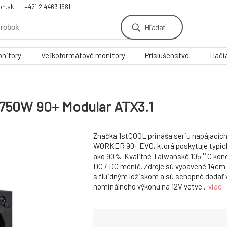
on.sk
+421 2 4463 1581
Hľadať
nitory
Veľkoformátové monitory
Príslušenstvo
Tlači
50W 90+ Modular ATX3.1
Značka 1stCOOL prináša sériu napájacíc
WORKER 90+ EVO, ktorá poskytuje typick
ako 90%. Kvalitné Taiwanské 105 ° C ko
DC / DC menič. Zdroje sú vybavené 14cm
s fluidným ložiskom a sú schopné dodať 
nominálneho výkonu na 12V vetve...
viac