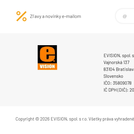
Zľavy a novinky e-mailom
EVISION, spol. s 
Vajnorská 137
83104 Bratislav
Slovensko
IČO: 35809078
IČ DPH (DIČ): 
Copyright © 2026 EVISION, spol. s r.o.
Všetky práva vyhradené