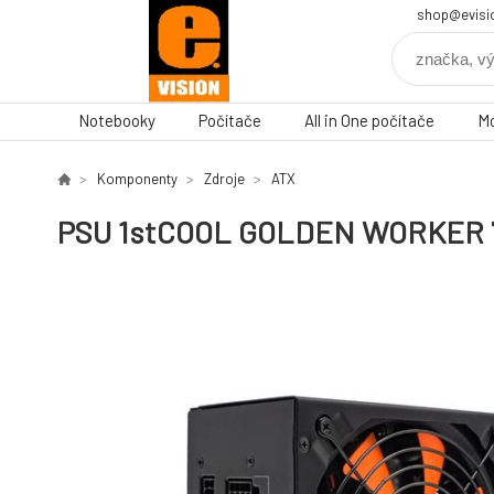
shop@evisi
Notebooky
Počítače
All in One počítače
Mo
Komponenty
Zdroje
ATX
PSU 1stCOOL GOLDEN WORKER 7