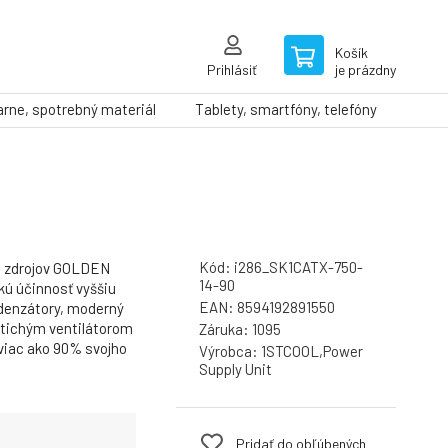
Košík
Prihlásiť
je prázdny
arne, spotrebný materiál
Tablety, smartfóny, telefóny
Kód:
i286_SK1CATX-750-
h zdrojov GOLDEN
14-90
ú účinnosť vyššiu
EAN:
8594192891550
ndenzátory, moderný
 tichým ventilátorom
Záruka:
1095
viac ako 90% svojho
Výrobca:
1STCOOL,Power
Supply Unit
Pridať do obľúbených