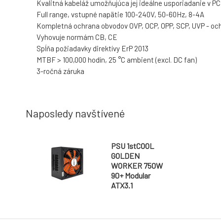
Kvalitná kabeláž umožňujúca jej ideálne usporiadanie v PC
Full range, vstupné napätie 100-240V, 50-60Hz, 8-4A
Kompletná ochrana obvodov OVP, OCP, OPP, SCP, UVP - ochr
Vyhovuje normám CB, CE
Spĺňa požiadavky direktívy ErP 2013
MTBF > 100,000 hodín, 25 °C ambient (excl. DC fan)
3-ročná záruka
Naposledy navštívené
PSU 1stCOOL
GOLDEN
WORKER 750W
90+ Modular
ATX3.1