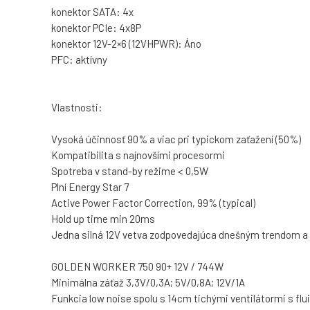
konektor SATA: 4x
konektor PCIe: 4x8P
konektor 12V-2×6 (12VHPWR): Áno
PFC: aktívny
Vlastnosti:
Vysoká účinnosť 90% a viac pri typickom zaťažení (50%)
Kompatibilita s najnovšími procesormi
Spotreba v stand-by režime < 0,5W
Plní Energy Star 7
Active Power Factor Correction, 99% (typical)
Hold up time min 20ms
Jedna silná 12V vetva zodpovedajúca dnešným trendom a
GOLDEN WORKER 750 90+ 12V / 744W
Minimálna záťaž 3,3V/0,3A; 5V/0,8A; 12V/1A
Funkcia low noise spolu s 14cm tichými ventilátormi s fl