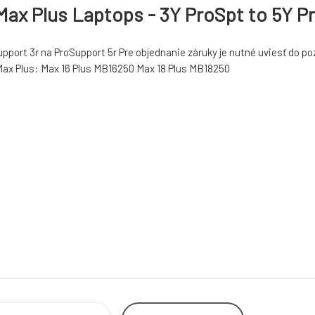
 Max Plus Laptops - 3Y ProSpt to 5Y P
oSupport 3r na ProSupport 5r Pre objednanie záruky je nutné uviesť d
 Max Plus: Max 16 Plus MB16250 Max 18 Plus MB18250