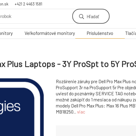
on.sk
+421 2 4463 1581
Hľadať
nitory
Veľkoformátové monitory
Príslušenstvo
Tlači
ax Plus Laptops - 3Y ProSpt to 5Y Pro
Rozšírenie záruky pre Dell Pro Max Plus n
ProSupport 3r na ProSupport 5r Pre objed
uviesť do poznámky SERVICE TAG notebo
možné zakúpiť do 1 mesiaca od nákupu zar
modely Dell Pro Max Plus: Max 16 Plus MB
MB18250...
viac