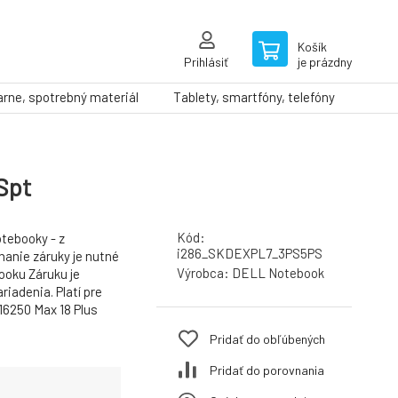
Košík
Prihlásiť
je prázdny
arne, spotrebný materiál
Tablety, smartfóny, telefóny
Spt
Kód:
otebooky - z
i286_SKDEXPL7_3PS5PS
nanie záruky je nutné
Výrobca:
DELL Notebook
oku Záruku je
iadenia. Platí pre
16250 Max 18 Plus
Pridať do obľúbených
Pridať do porovnania