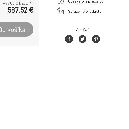
Otázka pre predajcu
477.66
€ bez DPH
587.52
€
Stráženie produktu
Do košíka
Zdieľať