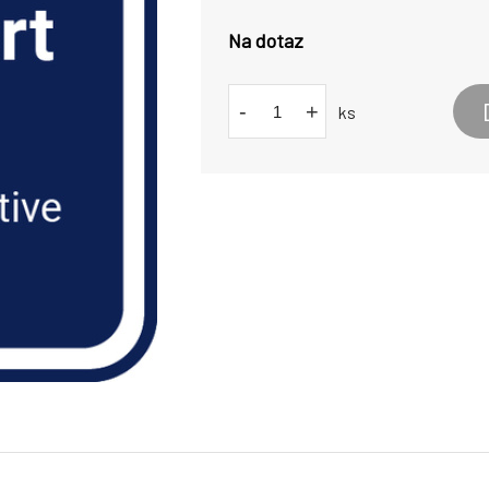
Na dotaz
-
+
ks