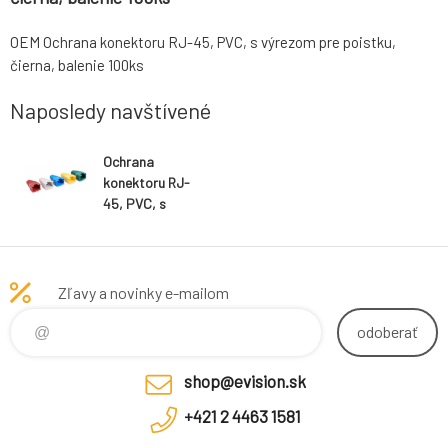
OEM Ochrana konektoru RJ-45, PVC, s výrezom pre poistku,
čierna, balenie 100ks
Naposledy navštívené
Ochrana
konektoru RJ-
45, PVC, s
výrezom pre
poistku, čierna,
balenie 100ks
Zľavy a novinky e-mailom
odoberať
shop@evision.sk
+421 2 4463 1581