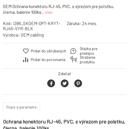
OEM Ochrana konektoru RJ-45, PVC, s výrezom pre poistku,
čierna, balenie 100ks...
viac
Kód:
i286_SKOEM-OPT-KRYT-
Záruka:
24 mes.
RJ45-VYR-BLK
Výrobca:
OEM cabling
Otázka pre
Pridať do obľúbených
predajcu
Stráženie
Pridať do porovnania
produktu
Zdieľať
Popis a parametre
Ochrana konektoru RJ-45, PVC, s výrezom pre poistku,
čierna, balenie 100ks