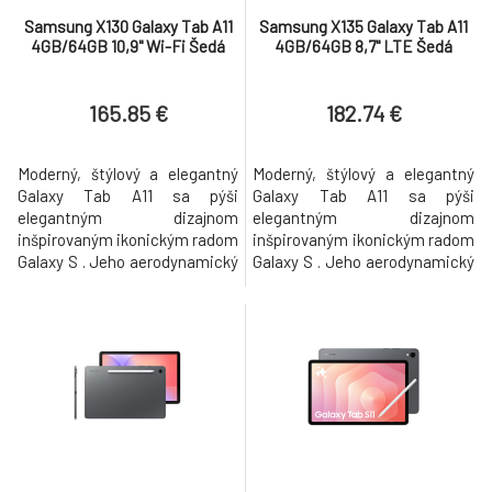
Samsung X130 Galaxy Tab A11
Samsung X135 Galaxy Tab A11
4GB/64GB 10,9" Wi-Fi Šedá
4GB/64GB 8,7" LTE Šedá
165.85 €
182.74 €
Moderný, štýlový a elegantný
Moderný, štýlový a elegantný
Galaxy Tab A11 sa pýši
Galaxy Tab A11 sa pýši
elegantným dizajnom
elegantným dizajnom
inšpirovaným ikonickým radom
inšpirovaným ikonickým radom
Galaxy S . Jeho aerodynamický
Galaxy S . Jeho aerodynamický
tvar a čisté línie vytvárajú
tvar a čisté línie vytvárajú
prémiový dojem, ktorý zostáva
prémiový dojem, ktorý zostáva
verný identite Galaxy. Vybrať si
verný identite Galaxy. Vybrať si
môžete z farebných variantov
môžete z farebných variantov
Gray a Silver a doplniť tak svoj
Gray a Silver a doplniť tak svoj
každodenný štýl o nádych
každodenný štýl o nádych
elegancie. Jasný, ostrý
elegancie. Jasný, ostrý