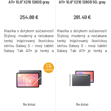
A11+ 10,9" X216 128GB gray
A11+ 10,9" X216 128GB 5G, gray
254.88 €
281.49 €
Klasika s dotykom súčasnosti
Klasika s dotykom súčasnosti
Štýlový, moderný a nečakane
Štýlový, moderný a nečakane
tenký Inšpirovaný ikonickou
tenký Inšpirovaný ikonickou
sériou Galaxy S – nový tablet
sériou Galaxy S – nový tablet
Galaxy Tab A11+ je tenký a
Galaxy Tab A11+ je tenký a
dokonalo elegantný. Jeho
dokonalo elegantný. Jeho
zoštíhlená silueta a
zoštíhlená silueta a
minimalistický dizajn vytvárajú
minimalistický dizajn vytvárajú
prémiový dojem, ktorý je pre
prémiový dojem, ktorý je pre
ZADARMO
Galaxy typický. Dostupný je v
Galaxy typický. Dostupný je v
nadčasových farbách Gray a
nadčasových farbách Gray a
Silver, ktoré ľahko zladíš s
Silver, ktoré ľahko zladíš s
Na dotaz
Na dotaz