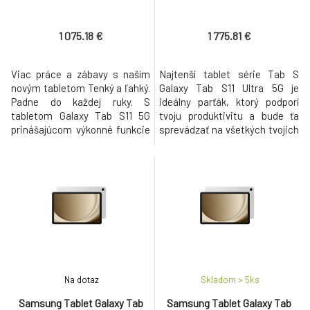
1 075.18 €
1 775.81 €
Viac práce a zábavy s naším
Najtenší tablet série Tab S
novým tabletom Tenký a ľahký.
Galaxy Tab S11 Ultra 5G je
Padne do každej ruky. S
ideálny parťák, ktorý podporí
tabletom Galaxy Tab S11 5G
tvoju produktivitu a bude ťa
prinášajúcom výkonné funkcie
sprevádzať na všetkých tvojich
umelej inteligencie v tenkom a
cestách. Jeho impozantný
ľahkom prevedení získaš
displej a špeciálne navrhnuté
spoľahlivý nástroj na
pero S Pen s unikátnym
produktivitu, nech sa už
šesťuholníkovým dizajnom,
nachádzaš kdekoľvek. Vďaka
ktoré nevyžaduje nabíjanie, ti
brilantnému displeju a
zaručia komfort pri práci i
vylepšenému bezdrôtovému
kreatívnom vyžití počas celéh
peru s hexagoná
Na dotaz
Skladom > 5
ks
Samsung Tablet Galaxy Tab
Samsung Tablet Galaxy Tab