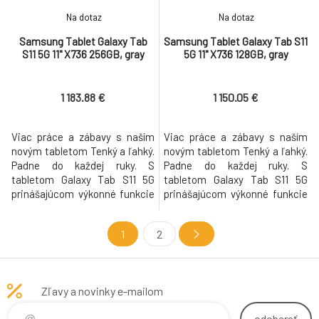
Na dotaz
Na dotaz
Samsung Tablet Galaxy Tab
Samsung Tablet Galaxy Tab S11
S11 5G 11" X736 256GB, gray
5G 11" X736 128GB, gray
1 183.88 €
1 150.05 €
Viac práce a zábavy s naším
Viac práce a zábavy s naším
novým tabletom Tenký a ľahký.
novým tabletom Tenký a ľahký.
Padne do každej ruky. S
Padne do každej ruky. S
tabletom Galaxy Tab S11 5G
tabletom Galaxy Tab S11 5G
prinášajúcom výkonné funkcie
prinášajúcom výkonné funkcie
umelej inteligencie v tenkom a
umelej inteligencie v tenkom a
ľahkom prevedení získaš
ľahkom prevedení získaš
1
2
spoľahlivý nástroj na
spoľahlivý nástroj na
produktivitu, nech sa už
produktivitu, nech sa už
nachádzaš kdekoľvek. Vďaka
nachádzaš kdekoľvek. Vďaka
brilantnému displeju a
brilantnému displeju a
Zľavy a novinky e-mailom
vylepšenému bezdrôtovému
vylepšenému bezdrôtovému
peru s hexagoná
peru s hexagoná
odoberať