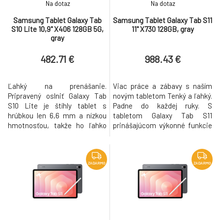
Na dotaz
Na dotaz
Samsung Tablet Galaxy Tab
Samsung Tablet Galaxy Tab S11
S10 Lite 10,9" X406 128GB 5G,
11" X730 128GB, gray
gray
482.71 €
988.43 €
Ľahký na prenášanie.
Viac práce a zábavy s naším
Pripravený oslniť Galaxy Tab
novým tabletom Tenký a ľahký.
S10 Lite je štíhly tablet s
Padne do každej ruky. S
hrúbkou len 6,6 mm a nízkou
tabletom Galaxy Tab S11
hmotnosťou, takže ho ľahko
prinášajúcom výkonné funkcie
vložíš do kabelky, batohu alebo
umelej inteligencie v tenkom a
pohodlne vezmeš do ruky.
ľahkom prevedení získaš
Tento tablet s veľkolepým
spoľahlivý nástroj na
displejom je dostupný v troch
produktivitu, nech sa už
ZADARMO
ZADARMO
štýlových farbách – Gray, Silver
nachádzaš kdekoľvek. Vďaka
a Coralred – a vyzerá rovnako
brilantnému displeju a
dobre, ako sa drží. Či už ces
vylepšenému bezdrôtovému
peru s hexagonálny