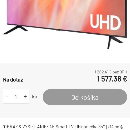
1 282.41
€ bez DPH
1 577.36
€
Na dotaz
-
+
Do košíka
ks
"OBRAZ & VYSIELANIE: 4K Smart TV, Uhlopriečka 85"" (214 cm),