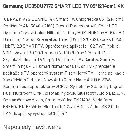
Samsung UE85CU7172 SMART LED TV 85" (214cm), 4K
"OBRAZ & VYSIELANIE: 4K Smart TV, Uhlopriečka 85"" (214 cm),
Rozlíšenie 4K (3840 x 2160), Crystal Processor 4K, Edge LED,
Dynamic Crystal Color (Miliarda farieb), HDR (HDR10+/HLG), UHD
Dimming, Motion Xcelerator, Tuner (DVB T2/C/S2), kodek H.265,
HbbTV 2.0 SMART TV: Operátorské aplikácie - O2 TV/T Mobile,
VOD - Voyo/HBO GO/Dramox/Netflix/Prime Video, IPTV -
Skylink/Sledovani.TV/Lepší.TV, iTunes TV a Airplay, Spotify,
SmartThings - IOT smart domácnosť, PC on TV - prepojenie
počítača s TV, operačný systém Tizen Herný TV: Herné aplikácie -
Xbox/Nvidia GeForce Now, Auto Game Mode AUDIO: 20W,
Konfigurácia reproduktorov 2CH, Q-Symphony 2.0, Dolby Digital
Plus, Multiroom Link, Adaptabilný zvuk, Bluetooth Audio DIZAJN:
Bezrámčekový dizajn, Smart ovládač TM2140A, Šedá farba
PREPOJENIE: Wifi5, Bluetooth 4.2, 3x HDMI 2,1, 1x USB 2,0, 1x
LAN, 1x optický výstup, 1xCI+ (1,4)"
Naposledy navštívené