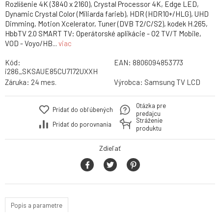
Rozlíšenie 4K (3840 x 2160), Crystal Processor 4K, Edge LED,
Dynamic Crystal Color (Miliarda farieb), HDR (HDR10+/HLG), UHD
Dimming, Motion Xcelerator, Tuner (DVB T2/C/S2), kodek H.265,
HbbTV 2.0 SMART TV: Operátorské aplikácie - O2 TV/T Mobile,
VOD - Voyo/HB...
viac
Kód:
EAN:
8806094853773
i286_SKSAUE85CU7172UXXH
Záruka:
24 mes.
Výrobca:
Samsung TV LCD
Otázka pre
Pridať do obľúbených
predajcu
Stráženie
Pridať do porovnania
produktu
Zdieľať
Popis a parametre