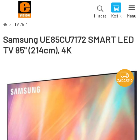
Košík
Menu
Hľadať
TV 75+"
Samsung UE85CU7172 SMART LED
TV 85" (214cm), 4K
ZADARMO