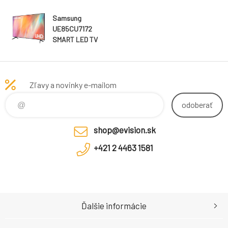
Samsung
UE85CU7172
SMART LED TV
85" (214cm), 4K
Zľavy a novinky e-mailom
odoberať
shop@evision.sk
+421 2 4463 1581
Ďalšie informácie