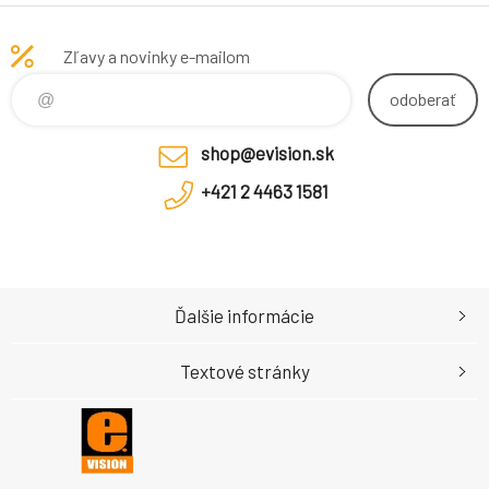
HDD USB 3.0
black
Zľavy a novinky e-mailom
odoberať
shop@evision.sk
+421 2 4463 1581
Ďalšie informácie
Textové stránky