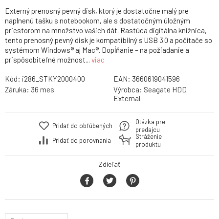
Externý prenosný pevný disk, ktorý je dostatočne malý pre
naplnenú tašku s notebookom, ale s dostatočným úložným
priestorom na množstvo vašich dát. Rastúca digitálna knižnica,
tento prenosný pevný disk je kompatibilný s USB 3.0 a počítače so
systémom Windows® aj Mac®. Dopĺňanie – na požiadanie a
prispôsobiteľné možnost...
viac
Kód:
i286_STKY2000400
EAN:
3660619041596
Záruka:
36 mes.
Výrobca:
Seagate HDD
External
Otázka pre
Pridať do obľúbených
predajcu
Stráženie
Pridať do porovnania
produktu
Zdieľať