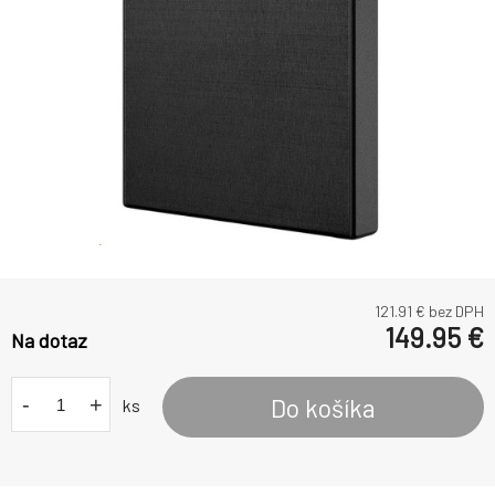
121.91
€ bez DPH
149.95
€
Na dotaz
-
+
Do košíka
ks