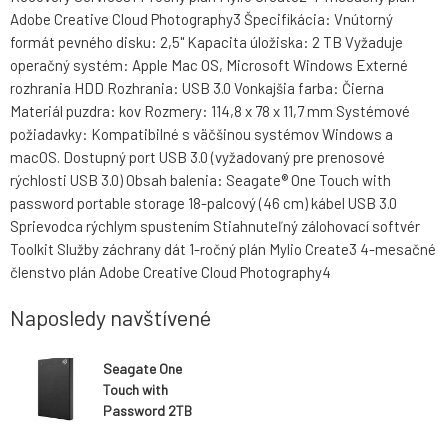
Adobe Creative Cloud Photography3 Špecifikácia: Vnútorný
formát pevného disku: 2,5" Kapacita úložiska: 2 TB Vyžaduje
operačný systém: Apple Mac OS, Microsoft Windows Externé
rozhrania HDD Rozhrania: USB 3.0 Vonkajšia farba: Čierna
Materiál puzdra: kov Rozmery: 114,8 x 78 x 11,7 mm Systémové
požiadavky: Kompatibilné s väčšinou systémov Windows a
macOS. Dostupný port USB 3.0 (vyžadovaný pre prenosové
rýchlosti USB 3.0) Obsah balenia: Seagate® One Touch with
password portable storage 18-palcový (46 cm) kábel USB 3.0
Sprievodca rýchlym spustením Stiahnuteľný zálohovací softvér
Toolkit Služby záchrany dát 1-ročný plán Mylio Create3 4-mesačné
členstvo plán Adobe Creative Cloud Photography4
Naposledy navštívené
Seagate One
Touch with
Password 2TB
2,5" external