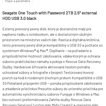
Popis a parametre
Seagate One Touch with Password 2TB 2,5" external
HDD USB 3.0 black
Externý prenosný pevný disk, ktorý je dostatočne malý pre
naplnenú tašku s notebookom, ale s dostatočným úložným
priestorom na množstvo vašich dát. Rastúca digitálna knižnica,
tento prenosný pevný disk je kompatibilný s USB 3.0 a počítače so
systémom Windows® aj Mac®. Dopĺňanie – na požiadanie a
prispôsobiteľné možnosti zálohovania, vďaka ktorým je ochrana
súborov praktická bez námahy a pokoja s Rescue Data Recovery.
Služby. Hardvérové šifrovanie aktivované heslom pomáha
uchovávať súbory a fotografie v bezpečí Textúrovaný kovový
povrch sa hodí k moderným životným prvkom Kompatibilné s USB
3.0 Poháňané pripojením USB — ponúka prispôsobené zálohovanie
a zrkadlenie priečinkov Presuňte súbory do určeného priečinka pre
automatickú synchronizáciu súborov Funguje s Windows a Mac
bez nutnosti preformátovania Zahŕňa služby Rescue Data
Recovery Services1 1-ročný plán Mylio Create2 4-mesačný plán