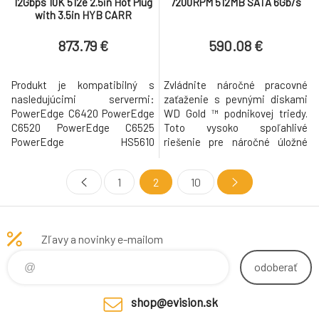
12Gbps 10K 512e 2.5in Hot Plug
7200RPM 512MB SATA 6Gb/s
with 3.5in HYB CARR
Customer Kit
873.79 €
590.08 €
Produkt je kompatibilný s
Zvládnite náročné pracovné
nasledujúcimi servermi:
zaťaženie s pevnými diskami
PowerEdge C6420 PowerEdge
WD Gold ™ podnikovej triedy.
C6520 PowerEdge C6525
Toto vysoko spoľahlivé
PowerEdge HS5610
riešenie pre náročné úložné
PowerEdge HS5620
prostredie, dostupné v
PowerEdge MX760C
kapacitách až 18 TB, poskytuje
1
2
10
PowerEdge R240 PowerEdge
až 2,5 milióna hodín MTBF,
R250 PowerEdge R340
technológiu ochrany proti
PowerEdge R350 PowerEdge
vibráciám a nízky príkon vďaka
R360 PowerEdge R440
technológii HelioSeal ™ [pre 12
Zľavy a novinky e-mailom
PowerEdge R450 PowerEdge
TB a viac]. Pevný disk WD Gold
R540 PowerEdge R550
SATA
odoberať
PowerEdge R640 PowerEdge
R650 PowerEdge R650xs
PowerEdg
shop@evision.sk