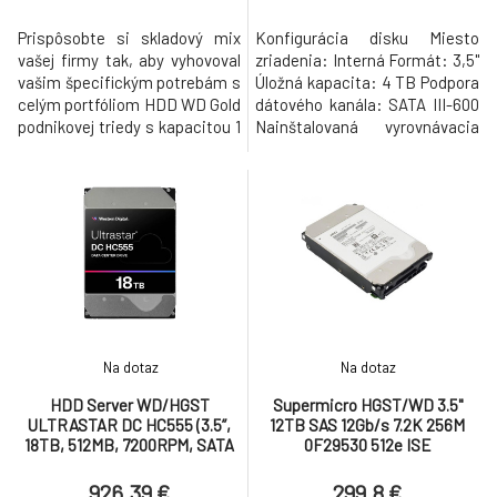
Prispôsobte si skladový mix
Konfigurácia disku Miesto
vašej firmy tak, aby vyhovoval
zriadenia: Interná Formát: 3,5"
vašim špecifickým potrebám s
Úložná kapacita: 4 TB Podpora
celým portfóliom HDD WD Gold
dátového kanála: SATA III-600
podnikovej triedy s kapacitou 1
Nainštalovaná vyrovnávacia
TB až 24 TB s technológiou
pamäť: 512 MB Výkon Rýchlosť
OptiNAND™ v 20 TB, 22 TB a
otáčania: 7200 ot./min. Trvalá
24 TB. Tieto vysoko spoľahlivé
bitová rýchlosť interných dát:
riešenia pre náročné
268 Mb/s Trvalá bitová rýchlosť
skladovanie prostredia
externých dát: 6 Gb/s
poskytujú až 2,5 milióna hodín
Spoľahlivosť MTBF: 2500000
MTBF, technológia ochrany
hod. Funkcie pevného
pred
Na dotaz
Na dotaz
HDD Server WD/HGST
Supermicro HGST/WD 3.5"
ULTRASTAR DC HC555 (3.5’’,
12TB SAS 12Gb/s 7.2K 256M
18TB, 512MB, 7200RPM, SATA
0F29530 512e ISE
6Gb/s, 512E SE NP3)
926.39 €
299.8 €