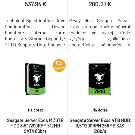
0B47062
537.94 €
280.27 €
Technical Specification Drive
Pevný disk Seagate Server
Configuration Device
Exos sa nad konkurenčnými
Location: Internal Form
modelmi vo svojej triede
Factor: 3.5" Storage Capacity:
vytyčuje vynikajúcou
10 TB Supports Data Channel:
energetickou účinnosťou a
SATA III-600 Installed Cache
ohromnou dátovou kapacitou.
Memory Storage Capacity: 512
Oproti predchodcovi má
MB Sector Capacity: 512 B
vylepšenú korekciu chýb, ktorá
Performance Rotational
udrží disk v chode aj v tých
ZADARMO
Speed: 7200 rpm Average
najdrsnejších podmienkach. Na
Rotational Delay: 4.16 ms
prenos dát ponúka vysoký
Internal Data Bit Rate: 267
výkon 6 Gb/s. Pre svoj
Mbps External Data B
Na dotaz
Na dotaz
Seagate Server Exos M 30TB
Seagate Server Exos 4TB HDD
HDD 3,5" 7200RPM 512MB
3,5"7200RPM 256MB SAS
SATA 6Gb/s
12Gb/s