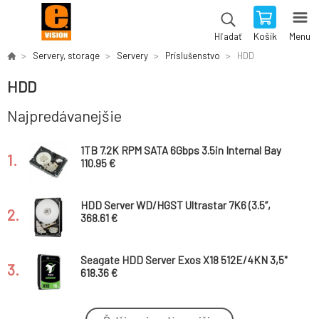
Košík
Menu
Hľadať
Servery, storage
Servery
Príslušenstvo
HDD
HDD
Najpredávanejšie
1TB 7.2K RPM SATA 6Gbps 3.5in Internal Bay
1.
Hard Drive13/14GCusKit
110.95 €
HDD Server WD/HGST Ultrastar 7K6 (3.5’’,
2.
6TB, 256MB, 7200 RPM, SAS 12Gb/s, 512E SE)
368.61 €
Seagate HDD Server Exos X18 512E/4KN 3,5"
3.
18TB 7200RPM 256MB SATA 6Gb/s
618.36 €
HDD Server WD/HGST ULTRASTAR DC HC570