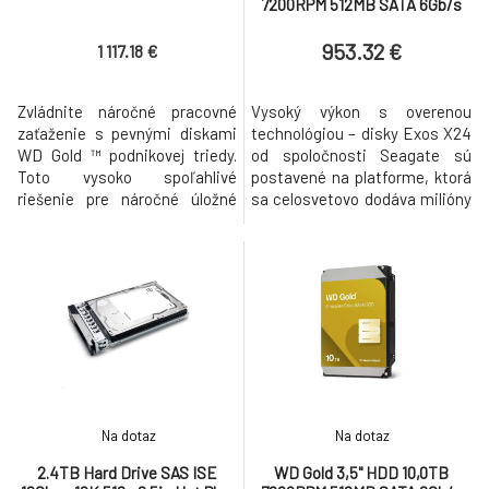
7200RPM 512MB SATA 6Gb/s
953.32 €
1 117.18 €
Zvládnite náročné pracovné
Vysoký výkon s overenou
zaťaženie s pevnými diskami
technológiou – disky Exos X24
WD Gold ™ podnikovej triedy.
od spoločnosti Seagate sú
Toto vysoko spoľahlivé
postavené na platforme, ktorá
riešenie pre náročné úložné
sa celosvetovo dodáva milióny
prostredie, dostupné v
a je nasadená v riešeniach
kapacitách až 20 TB,
popredných poskytovateľov
poskytuje až 2,5 milióna hodín
cloudových služieb. Exos X24,
MTBF, technológiu ochrany
navrhnutý s najvyššou
proti vibráciám a nízky príkon
efektívnosťou rackového
vďaka technológii HelioSeal ™
priestoru a chránený pomocou
[pre 12 TB a viac]. Pevný disk
Seagate Secure, ponúka
WD Gold SATA
extrémnu špičkovú k
Na dotaz
Na dotaz
2.4TB Hard Drive SAS ISE
WD Gold 3,5" HDD 10,0TB