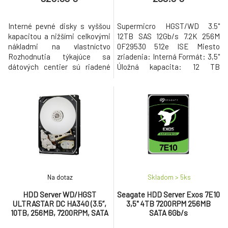
Interné pevné disky s vyššou
Supermicro HGST/WD 3.5"
kapacitou a nižšími celkovými
12TB SAS 12Gb/s 7.2K 256M
nákladmi na vlastníctvo
0F29530 512e ISE Miesto
Rozhodnutia týkajúce sa
zriadenia: Interná Formát: 3,5"
dátových centier sú riadené
Úložná kapacita: 12 TB
celkovými nákladmi na
Podpora dátového kanála: SAS
vlastníctvo (TCO). Ultrastar DC
3 Možnosti swapovania:
HC550 s kapacitou 14 TB, 16
Horúce Nainštalovaná
TB a 18 TB zohráva vedúcu
vyrovnávacia pamäť: 256 MB
úlohu pri znižovaní celkových
Maximálna kapacita sektora:
nákladov na vlastníctvo (TCO).
512 B Výkon Rýchlosť
Celkové náklady na vlastníctvo
otáčania: 7200 ot./min. Trvalá
(TC
bitová rýchlosť externých dát
Na dotaz
Skladom > 5
ks
HDD Server WD/HGST
Seagate HDD Server Exos 7E10
ULTRASTAR DC HA340 (3.5’’,
3,5" 4TB 7200RPM 256MB
10TB, 256MB, 7200RPM, SATA
SATA 6Gb/s
6Gb/s, 512E SE NP3) SKU: