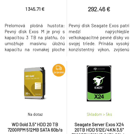
292.46 €
1 345.71 €
Prelomová plošná hustota:
Pevný disk Seagate Exos patrí
Pevný disk Exos M je prvý s
medzi najrýchlejšie
kapacitou 3 TB na platňu, čo
veľkokapacitné pevné disky vo
umožňuje masívnu úložnú
svojej triede. Prináša vysoký
kapacitu na rovnakej ploche
konzistentný výkon, zvýšenú
pre maximalizáciu efektivity
spoľahlivosť a bezpečnosť dát
dátového centra riadenej
pre vaše dátové centrum. Disk
umelou inteligenciou.
je navrhnutý pre vysokú
Bezkonkurenčná kapacita:
pracovnú záťaž až 550TB/rok
ZADARMO
Viac ako 30 TB úložiska v
24 hodín 7 dní v týždni.
štandardnom 3,5-palcovom
Najvhodnejší pre aplikácie:
formáte poskytuje kapacitu vo
Hyperškálové
veľkom meradle a zár
aplikácie/cloudové da
Na dotaz
Skladom > 5
ks
WD Gold 3,5" HDD 20 TB
Seagate Server Exos X24
7200RPM 512MB SATA 6Gb/s
20TB HDD 512E/4KN 3,5"