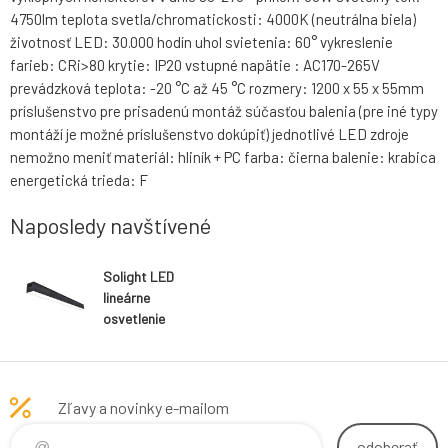
4750lm teplota svetla/chromatickosti: 4000K (neutrálna biela)
životnosť LED: 30.000 hodín uhol svietenia: 60° vykreslenie
farieb: CRi>80 krytie: IP20 vstupné napätie : AC170-265V
prevádzková teplota: -20 °C až 45 °C rozmery: 1200 x 55 x 55mm
príslušenstvo pre prisadenú montáž súčasťou balenia (pre iné typy
montáží je možné príslušenstvo dokúpiť) jednotlivé LED zdroje
nemožno meniť materiál: hliník + PC farba: čierna balenie: krabica
energetická trieda: F
Naposledy navštívené
Solight LED
lineárne
osvetlenie
prepojiteľné,
50W, 4750lm,
4000K, 120cm
Zľavy a novinky e-mailom
odoberať