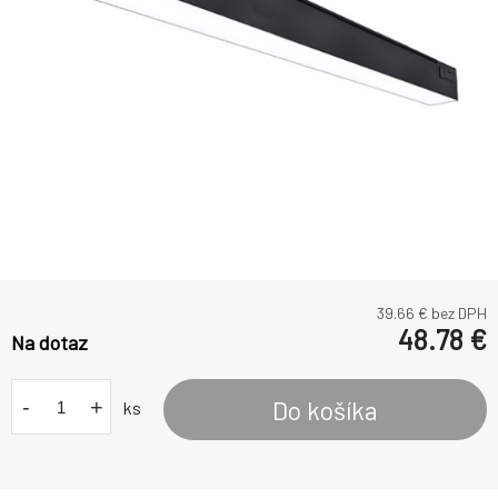
39.66
€ bez DPH
48.78
€
Na dotaz
-
+
Do košíka
ks