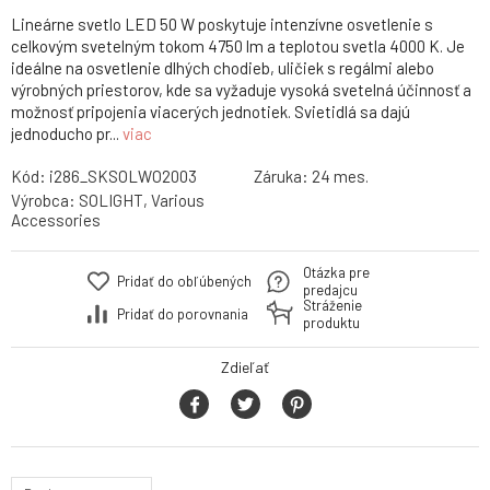
Lineárne svetlo LED 50 W poskytuje intenzívne osvetlenie s
celkovým svetelným tokom 4750 lm a teplotou svetla 4000 K. Je
ideálne na osvetlenie dlhých chodieb, uličiek s regálmi alebo
výrobných priestorov, kde sa vyžaduje vysoká svetelná účinnosť a
možnosť pripojenia viacerých jednotiek. Svietidlá sa dajú
jednoducho pr...
viac
Kód:
i286_SKSOLWO2003
Záruka:
24 mes.
Výrobca:
SOLIGHT, Various
Accessories
Otázka pre
Pridať do obľúbených
predajcu
Stráženie
Pridať do porovnania
produktu
Zdieľať