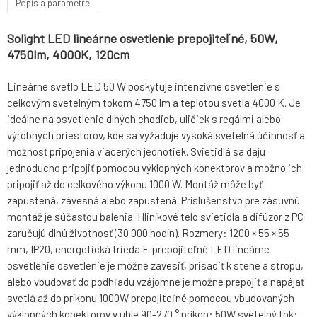
Popis a parametre
Solight LED lineárne osvetlenie prepojiteľné, 50W,
4750lm, 4000K, 120cm
Lineárne svetlo LED 50 W poskytuje intenzívne osvetlenie s
celkovým svetelným tokom 4750 lm a teplotou svetla 4000 K. Je
ideálne na osvetlenie dlhých chodieb, uličiek s regálmi alebo
výrobných priestorov, kde sa vyžaduje vysoká svetelná účinnosť a
možnosť pripojenia viacerých jednotiek. Svietidlá sa dajú
jednoducho pripojiť pomocou výklopných konektorov a možno ich
pripojiť až do celkového výkonu 1000 W. Montáž môže byť
zapustená, závesná alebo zapustená. Príslušenstvo pre zásuvnú
montáž je súčasťou balenia. Hliníkové telo svietidla a difúzor z PC
zaručujú dlhú životnosť (30 000 hodín). Rozmery: 1200 × 55 × 55
mm, IP20, energetická trieda F. prepojiteľné LED lineárne
osvetlenie osvetlenie je možné zavesiť, prisadiť k stene a stropu,
alebo vbudovať do podhľadu vzájomne je možné prepojiť a napájať
svetlá až do príkonu 1000W prepojiteľné pomocou vbudovaných
výklopných konektorov v uhle 90-270 ° príkon: 50W svetelný tok: