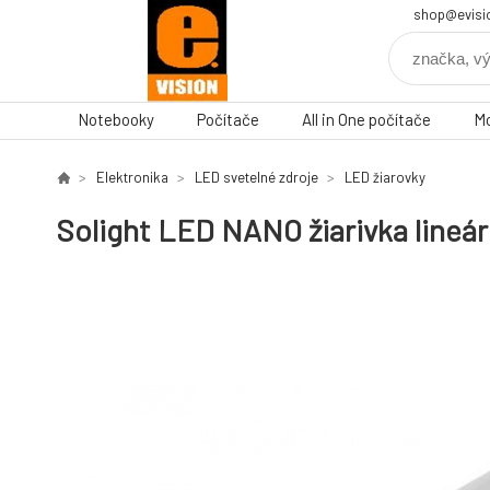
shop@evisi
Notebooky
Počítače
All in One počítače
Mo
Elektronika
LED svetelné zdroje
LED žiarovky
Solight LED NANO žiarivka lineá