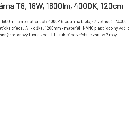
eárna T8, 18W, 1600lm, 4000K, 120cm
 1600lm • chromatičnosť: 4000K (neutrálna biela) • životnosť: 20.000 ho
etická trieda: A+ • dĺžka: 1200mm • materiál: NANO plast (odolný voči 
ranný kartónový tubus • na LED trubici sa vzťahuje záruka 2 roky