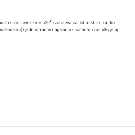
dín • uhol svietenia: 320° • zahrievacia doba: <0,1 s • index
poškodeniu) • jednostranné napájanie • súčasťou zásielky je aj