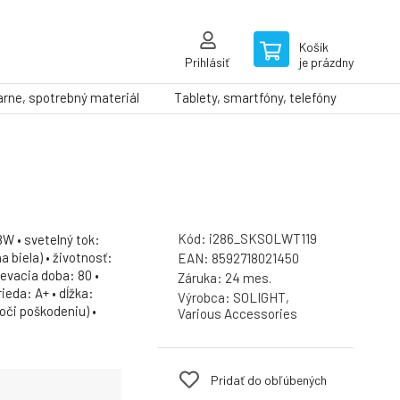
Košík
Prihlásiť
je prázdny
arne, spotrebný materiál
Tablety, smartfóny, telefóny
Kód:
i286_SKSOLWT119
8W • svetelný tok:
 biela) • životnosť:
EAN:
8592718021450
ievacia doba: 80 •
Záruka:
24 mes.
ieda: A+ • dĺžka:
Výrobca:
SOLIGHT,
oči poškodeniu) •
Various Accessories
Pridať do obľúbených