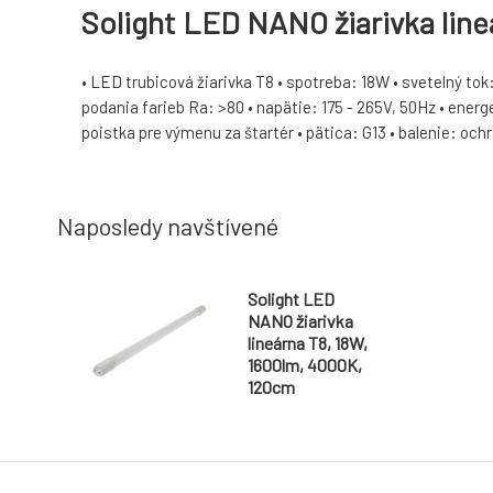
Solight LED NANO žiarivka lin
• LED trubicová žiarivka T8 • spotreba: 18W • svetelný tok:
podania farieb Ra: >80 • napätie: 175 - 265V, 50Hz • energ
poistka pre výmenu za štartér • pätica: G13 • balenie: och
Naposledy navštívené
Solight LED
NANO žiarivka
lineárna T8, 18W,
1600lm, 4000K,
120cm