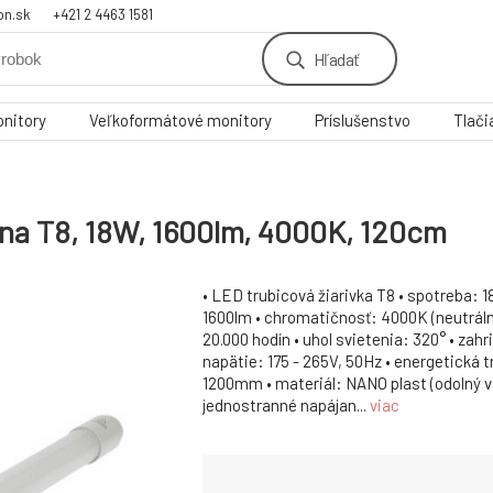
on.sk
+421 2 4463 1581
Hľadať
nitory
Veľkoformátové monitory
Príslušenstvo
Tlači
rna T8, 18W, 1600lm, 4000K, 120cm
• LED trubicová žiarivka T8 • spotreba: 1
1600lm • chromatičnosť: 4000K (neutrálna
20.000 hodín • uhol svietenia: 320° • zahr
napätie: 175 - 265V, 50Hz • energetická tr
1200mm • materiál: NANO plast (odolný v
jednostranné napájan...
viac