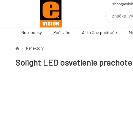
shop@evisi
Notebooky
Počítače
All in One počítače
Mo
Reflektory
Solight LED osvetlenie prachote