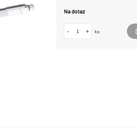
Na dotaz
-
+
ks