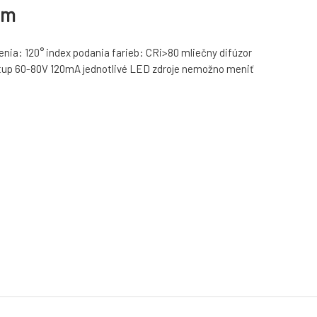
cm
enia: 120° index podania farieb: CRi>80 mliečny difúzor
výstup 60-80V 120mA jednotlivé LED zdroje nemožno meniť