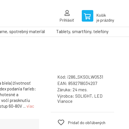
Košík
Prihlásiť
je prázdny
arne, spotrebný materiál
Tablety, smartfóny, telefóny
Kód:
i286_SKSOLWO531
 biela) životnosť
EAN:
8592718034207
ndex podania farieb:
Záruka:
24 mes.
chotesné a
Výrobca:
SOLIGHT, LED
 voči prasknutiu
Vianoce
stup 60-80V ...
viac
Pridať do obľúbených