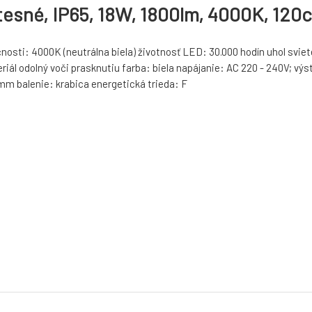
tesné, IP65, 18W, 1800lm, 4000K, 120
nosti: 4000K (neutrálna biela) životnosť LED: 30.000 hodín uhol sviet
eriál odolný voči prasknutiu farba: biela napájanie: AC 220 - 240V; 
m balenie: krabica energetická trieda: F