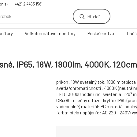
on.sk
+421 2 4463 1581
Hľadať
nitory
Veľkoformátové monitory
Príslušenstvo
Tlači
sné, IP65, 18W, 1800lm, 4000K, 120cm
príkon: 18W svetelný tok: 1800lm teplota
svetla/chromatičnosti: 4000K (neutrálna
LED: 30.000 hodín uhol svietenia: 120° i
CRi>80 mliečny difúzor krytie: IP65 (pra
vodeodolné) materiál: PC materiál odolný
farba: biela napájanie: AC 220 - 240V; vý