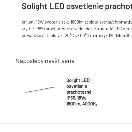
Solight LED osvetlenie pracho
príkon: 18W svetelný tok: 1800lm teplota svetla/chromatič
krytie: IP65 (prachotesné a vodeodolné) materiál: PC mat
prevádzková teplota: -20°C až 50°C rozmery: 1200x55x35m
Naposledy navštívené
Solight LED
osvetlenie
prachotesné,
IP65, 18W,
1800lm, 4000K,
120cm