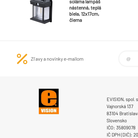
solárna lampáš
nástenná, teplá
biela, 12x17cm,
čierna
Zľavy a novinky e-mailom
EVISION, spol. s 
Vajnorská 137
83104 Bratislav
Slovensko
IČO: 35809078
IČ DPH (DIČ): 