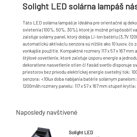
Solight LED solárna lampáš nás
Táto LED solárna lampáš je ideálna pre orientačné aj dek
svietenia (100%, 50%, 30%), ktoré je možné prispôsobiť v
zaisťuje solárny panel, ktorý dobíja Li-Ion batériu (3,7V 
automatickú aktiváciu senzora sú nižšie ako 10 luxov, čo za
vonkajšie použitie. Kompaktné rozmery 117 x 57 x 167 mm a 
štýlové osvetlenie, ktoré zaisťuje úsporu energie a jedno
dekoratívne nasvetlenie stien či fasád svetlo disponuje 
priestorov bez prívodu elektrickej energie svetelný tok: 
senzora: <10lux doba nabíjania batérie solárnym panelom: c
1200mAh rozmery panelu: 117 x 57 x 167 mm stupeň krytia:
Naposledy navštívené
Solight LED