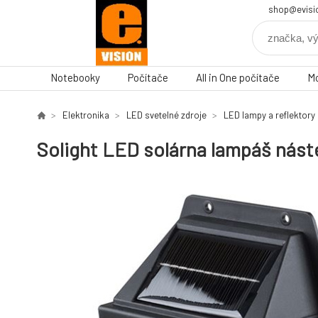
shop@evisi
Notebooky
Počítače
All in One počítače
Mo
Elektronika
LED svetelné zdroje
LED lampy a reflektory
Solight LED solárna lampáš náste