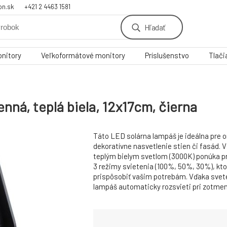
on.sk
+421 2 4463 1581
Hľadať
nitory
Veľkoformátové monitory
Príslušenstvo
Tlači
nná, teplá biela, 12x17cm, čierna
Táto LED solárna lampáš je ideálna pre o
dekoratívne nasvetlenie stien či fasád. 
teplým bielym svetlom (3000K) ponúka p
3 režimy svietenia (100%, 50%, 30%), kt
prispôsobiť vašim potrebám. Vďaka sve
lampáš automaticky rozsvieti pri zotmení