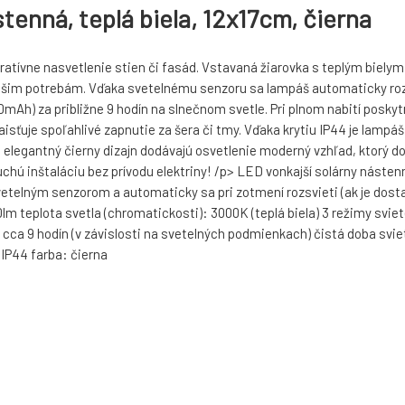
tenná, teplá biela, 12x17cm, čierna
oratívne nasvetlenie stien či fasád. Vstavaná žiarovka s teplým biel
ašim potrebám. Vďaka svetelnému senzoru sa lampáš automaticky rozsv
1200mAh) za približne 9 hodín na slnečnom svetle. Pri plnom nabití posk
isťuje spoľahlivé zapnutie za šera či tmy. Vďaka krytiu IP44 je lampáš 
elegantný čierny dizajn dodávajú osvetlenie moderný vzhľad, ktorý dok
duchú inštaláciu bez prívodu elektriny! /p> LED vonkajší solárny nást
svetelným senzorom a automaticky sa pri zotmení rozsvieti (ak je dos
100lm teplota svetla (chromatickosti): 3000K (teplá biela) 3 režimy s
ca 9 hodín (v závislosti na svetelných podmienkach) čistá doba svieten
 IP44 farba: čierna