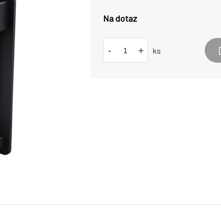
Na dotaz
-
+
ks