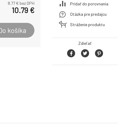
8.77
€ bez DPH
Pridať do porovnania
10.79
€
Otázka pre predajcu
Stráženie produktu
Do košíka
Zdieľať