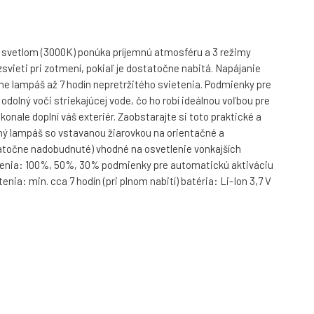
ym svetlom (3000K) ponúka príjemnú atmosféru a 3 režimy
ieti pri zotmení, pokiaľ je dostatočne nabitá. Napájanie
ytne lampáš až 7 hodín nepretržitého svietenia. Podmienky pre
odolný voči striekajúcej vode, čo ho robí ideálnou voľbou pre
onale doplní váš exteriér. Zaobstarajte si toto praktické a
enný lampáš so vstavanou žiarovkou na orientačné a
tatočne nadobudnuté) vhodné na osvetlenie vonkajších
vietenia: 100%, 50%, 30% podmienky pre automatickú aktiváciu
ia: min. cca 7 hodín (pri plnom nabití) batéria: Li-Ion 3,7 V