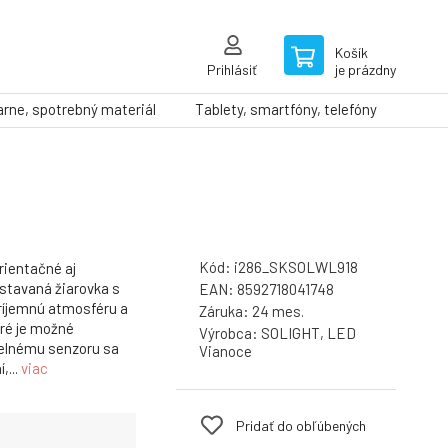
Košík
Prihlásiť
je prázdny
arne, spotrebný materiál
Tablety, smartfóny, telefóny
Kód:
i286_SKSOLWL918
rientačné aj
Vstavaná žiarovka s
EAN:
8592718041748
ríjemnú atmosféru a
Záruka:
24 mes.
oré je možné
Výrobca:
SOLIGHT, LED
telnému senzoru sa
Vianoce
,...
viac
Pridať do obľúbených