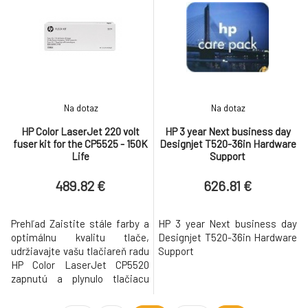
jednoduchou inštaláciou, ktorý
umožňuje vytlačiť viac strán
bez opakovaného vkladania
papiera a uchovávať vložené
dva rôzne typy papiera.
Funkcie Redu
Na dotaz
Na dotaz
HP Color LaserJet 220 volt
HP 3 year Next business day
fuser kit for the CP5525 - 150K
Designjet T520-36in Hardware
Life
Support
489.82 €
626.81 €
Prehľad Zaistite stále farby a
HP 3 year Next business day
optimálnu kvalitu tlače,
Designjet T520-36in Hardware
udržiavajte vašu tlačiareň radu
Support
HP Color LaserJet CP5520
zapnutú a plynulo tlačiacu
vďaka 200 V ochrannej
súprave. Funkcie Špecifikácie