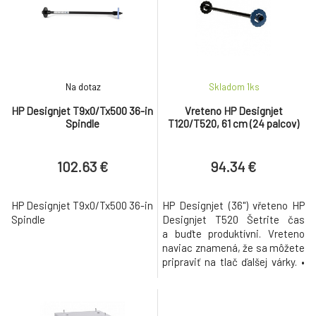
výmenou tlačového materiálu.
Vďaka súprave na údržbu HP
máte svoju tlačiareň HP vždy k
dispozíc
Na dotaz
Skladom 1
ks
HP Designjet T9x0/Tx500 36-in
Vreteno HP Designjet
Spindle
T120/T520, 61 cm (24 palcov)
102.63 €
94.34 €
HP Designjet T9x0/Tx500 36-in
HP Designjet (36") vřeteno HP
Spindle
Designjet T520 Šetrite čas
a buďte produktívni. Vreteno
naviac znamená, že sa môžete
pripraviť na tlač ďalšej várky. •
Pre tlačiarne HP Designjet
T120, T520