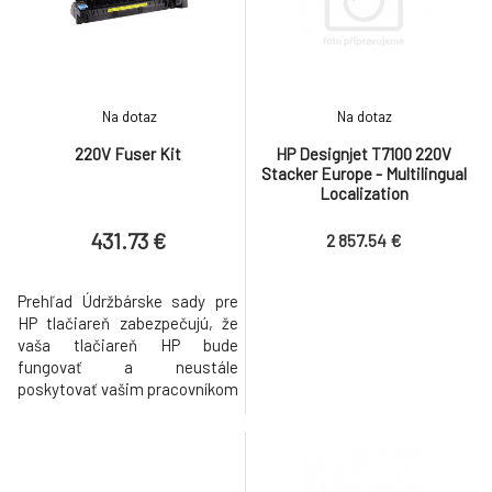
M551; farebné tlačiarne radu
HP Color LaserJet CP3520;
multifunkčné zariadenia radu
HP Colo
Na dotaz
Na dotaz
220V Fuser Kit
HP Designjet T7100 220V
Stacker Europe - Multilingual
Localization
431.73 €
2 857.54 €
Prehľad Údržbárske sady pre
HP tlačiareň zabezpečujú, že
vaša tlačiareň HP bude
fungovať a neustále
poskytovať vašim pracovníkom
najvyššiu možnú kvalitu tlače.
Funkcie Vychutnajte si trvalú
optimálnu kvalitu tlače s
tlačiarňou HP s pravidelnou