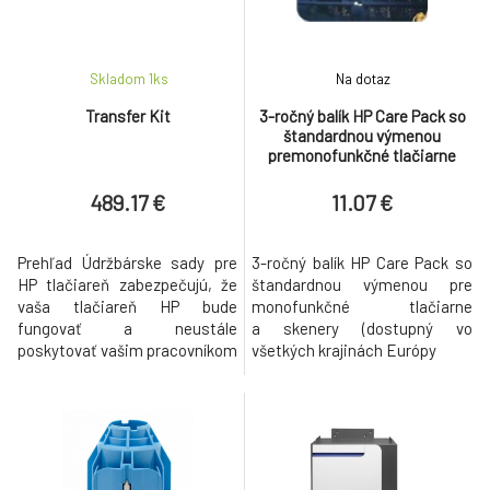
CP4025 & CP4525
328.75 €
Xerox WC 5022/5024 2 Tray Module
8.
Skladom 1
ks
Na dotaz
357.86 €
Transfer Kit
3-ročný balík HP Care Pack so
štandardnou výmenou
CF243A - HP LJ 1x500-SHEET FEEDER
premonofunkčné tlačiarne
9.
WITH CABINET AND STAND
714.05 €
a skenery (dostupný vo
všetkých krajinách Európy
489.17 €
11.07 €
Prehľad Údržbárske sady pre
3-ročný balík HP Care Pack so
HP tlačiareň zabezpečujú, že
štandardnou výmenou pre
vaša tlačiareň HP bude
monofunkčné tlačiarne
fungovať a neustále
a skenery (dostupný vo
poskytovať vašim pracovníkom
všetkých krajinách Európy
najvyššiu možnú kvalitu tlače.
Funkcie Vychutnajte si trvalú
optimálnu kvalitu tlače s
tlačiarňou HP s pravidelnou
výmenou tlačového materiálu.
Vďaka súprave na údržbu HP