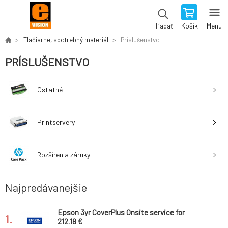
Košík
Menu
Hľadať
Tlačiarne, spotrebný materiál
Príslušenstvo
PRÍSLUŠENSTVO
Ostatné
Printservery
Rozšírenia záruky
Najpredávanejšie
Epson 3yr CoverPlus Onsite service for
1.
L15180/M15180
212.18 €