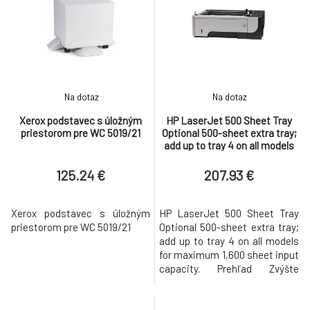
Na dotaz
Na dotaz
Xerox podstavec s úložným
HP LaserJet 500 Sheet Tray
priestorom pre WC 5019/21
Optional 500-sheet extra tray;
add up to tray 4 on all models
for maximum 1,600 sheet input
capacity.
125.24 €
207.93 €
Xerox podstavec s úložným
HP LaserJet 500 Sheet Tray
priestorom pre WC 5019/21
Optional 500-sheet extra tray;
add up to tray 4 on all models
for maximum 1,600 sheet input
capacity. Prehľad Zvýšte
produktivitu pomocou
zásobníka papiera s