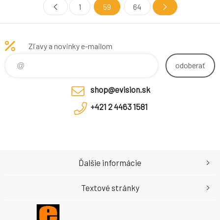
1
59
64
Technológia tlače Laser
Výdatnosť strán (farebné) Až
150 000 strán Rozmery a
hmotnosť Rozmery balenia (š x
Zľavy a novinky e-mailom
h x v) 596 x 247 x 235 mm
Hmotnosť
odoberať
shop@evision.sk
+421 2 4463 1581
Ďalšie informácie
Textové stránky