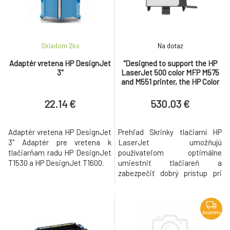
máte svoju tlačiareň HP vždy k
dispoz
Skladom 2
ks
Na dotaz
Adaptér vretena HP DesignJet
"Designed to support the HP
3"
LaserJet 500 color MFP M575
and M551 printer, the HP Color
LaserJet CM3530 and CP3520
Printer Series.
22.14 €
530.03 €
Adaptér vretena HP DesignJet
Prehľad Skrinky tlačiarní HP
3" Adaptér pre vretena k
LaserJet umožňujú
tlačiarňam radu HP DesignJet
používateľom optimálne
T1530 a HP DesignJet T1600.
umiestniť tlačiareň a
zabezpečiť dobrý prístup pri
pridávaní spotrebného
materiálu a ďalšieho
ukladacieho priestoru na
papier. Farebné tlačiarne radu
ZADARMO
HP LaserJet Enterprise 500