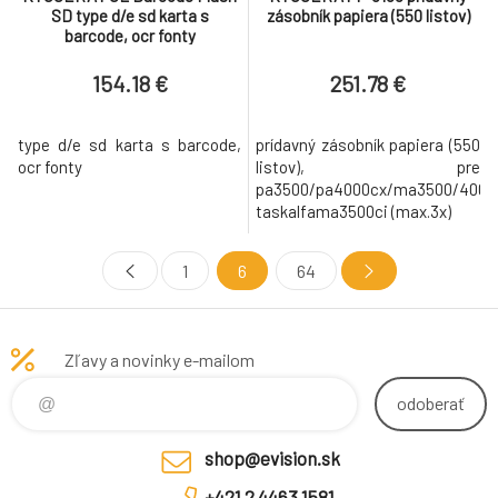
SD type d/e sd karta s
zásobník papiera (550 listov)
barcode, ocr fonty
154.18 €
251.78 €
type d/e sd karta s barcode,
prídavný zásobník papiera (550
ocr fonty
listov), pre
pa3500/pa4000cx/ma3500/4000ci
taskalfama3500ci (max.3x)
1
6
64
Zľavy a novinky e-mailom
odoberať
shop@evision.sk
+421 2 4463 1581