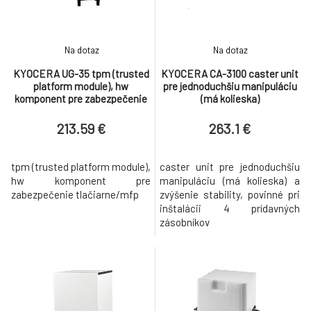
CP4025 & CP4525
328.75 €
Xerox WC 5022/5024 2 Tray Module
8.
Na dotaz
Na dotaz
357.86 €
KYOCERA UG-35 tpm (trusted
KYOCERA CA-3100 caster unit
platform module), hw
pre jednoduchšiu manipuláciu
CF243A - HP LJ 1x500-SHEET FEEDER
komponent pre zabezpečenie
(má kolieska)
9.
WITH CABINET AND STAND
714.05 €
tlačiarne/mfp
213.59 €
263.1 €
tpm (trusted platform module),
caster unit pre jednoduchšiu
hw komponent pre
manipuláciu (má kolieska) a
zabezpečenie tlačiarne/mfp
zvýšenie stability, povinné pri
inštalácii 4 prídavných
zásobníkov