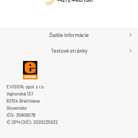
Ďalšie informácie
Textové stránky
EVISION, spol. s r.o.
Vajnorská 137
83104 Bratislava
Slovensko
IČO: 35809078
IČ DPH (DIČ): 2020235932