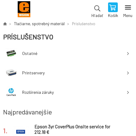
Košík
Menu
Hľadať
Tlačiarne, spotrebný materiál
Príslušenstvo
PRÍSLUŠENSTVO
Ostatné
Printservery
Rozšírenia záruky
Najpredávanejšie
Epson 3yr CoverPlus Onsite service for
1.
L15180/M15180
212.18 €