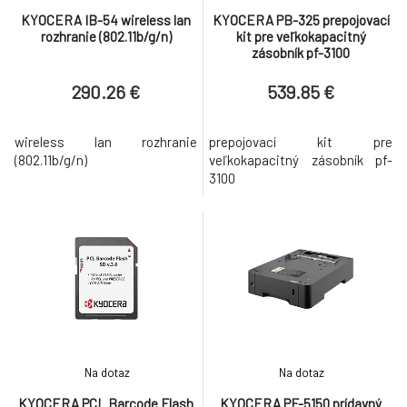
KYOCERA IB-54 wireless lan
KYOCERA PB-325 prepojovací
rozhranie (802.11b/g/n)
kit pre veľkokapacitný
zásobník pf-3100
290.26 €
539.85 €
wireless lan rozhranie
prepojovací kit pre
(802.11b/g/n)
veľkokapacitný zásobník pf-
3100
Na dotaz
Na dotaz
KYOCERA PCL Barcode Flash
KYOCERA PF-5150 prídavný