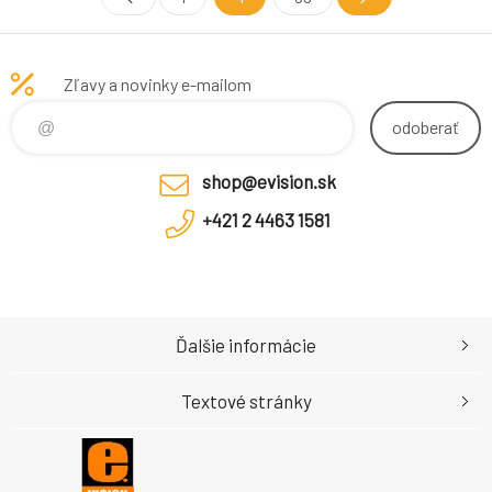
Zľavy a novinky e-mailom
odoberať
shop@evision.sk
+421 2 4463 1581
Ďalšie informácie
Textové stránky