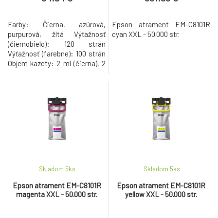
Farby: Čierna, azúrová,
Epson atrament EM-C8101R
purpurová, žltá Výťažnosť
cyan XXL - 50.000 str.
(čiernobielo): 120 strán
Výťažnosť (farebne): 100 strán
Objem kazety: 2 ml (čierna), 2
ml (azúrová, purpurová, žltá)
Kompatibilita: HP DeskJet
2320, HP DeskJet 2700, HP
DeskJet 2700e, HP DeskJet
2800, HP DeskJet 2800e,
2810e, 2820e, HP DeskJet
2720, HP DeskJet 4220, HP
DeskJet Plus 4120, H
Skladom 5
ks
Skladom 5
ks
Epson atrament EM-C8101R
Epson atrament EM-C8101R
magenta XXL - 50.000 str.
yellow XXL - 50.000 str.