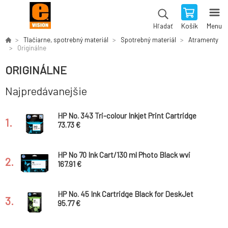
Košík
Menu
Hľadať
Tlačiarne, spotrebný materiál
Spotrebný materiál
Atramenty
Originálne
ORIGINÁLNE
Najpredávanejšie
HP No. 343 Tri-colour Inkjet Print Cartridge
1.
(7ml)
73.73 €
HP No 70 Ink Cart/130 ml Photo Black wvi
2.
167.91 €
HP No. 45 Ink Cartridge Black for DeskJet
3.
(42ml)
95.77 €