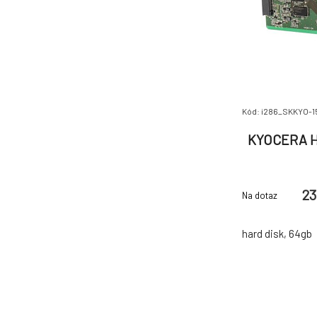
Kód: i286_SKKYO-
KYOCERA HD
23
Na dotaz
hard disk, 64gb