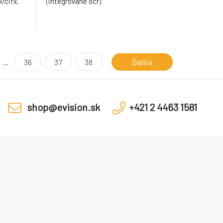
/cifx,
(integrované ocr)
...
36
37
38
Ďalšia
shop@evision.sk
+421 2 4463 1581