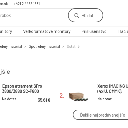
on.sk
+421 2 4463 1581
Hľadať
nitory
Veľkoformátové monitory
Príslušenstvo
Tlači
rebný materiál
Spotrebný materiál
Ostatné
jšie
Epson atrament SPro
Xerox IMAGING 
3800/3880 SC-P800
(4xIU, CMYK),
2.
maintenance cartridge
P6600/WC6605/
Na dotaz
Na dotaz
35.61 €
C40x, 60k pages
Ďalšie najpredávanejšie
Xerox toner C310/C315
Xerox toner AL 
black - 3000str.
Black - 20 000str
5.