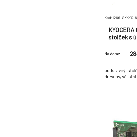
Kód: i286_SKKYO-
KYOCERA C
stolček s 
drevený, 
28
Na dotaz
podstavný stol
drevený, vč. sta