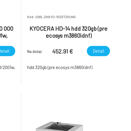
Kód: i286_SKKYO-1503T30UN0
0 000
KYOCERA HD-14 hdd 320gb (pre
1w,
ecosys m3860idnf)
452.91 €
etail
Detail
Na dotaz
1/2001w,
hdd 320gb (pre ecosys m3860idnf)