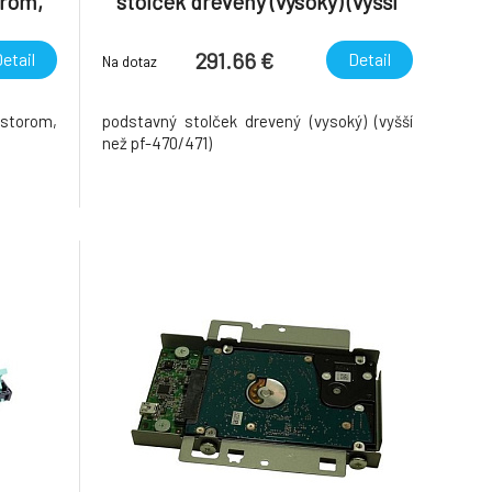
orom,
stolček drevený (vysoký) (vyšší
ery
než pf-470/471)
291.66 €
etail
Detail
Na dotaz
estorom,
podstavný stolček drevený (vysoký) (vyšší
než pf-470/471)