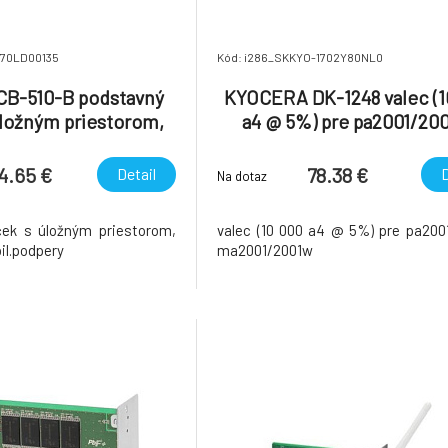
870LD00135
Kód: i286_SKKYO-1702Y80NL0
B-510-B podstavný
KYOCERA DK-1248 valec (1
úložným priestorom,
a4 @ 5%) pre pa2001/200
vr. stabil.podpery
ma2001/2001w
4.65 €
78.38 €
Detail
D
Na dotaz
ček s úložným priestorom,
valec (10 000 a4 @ 5%) pre pa200
bil.podpery
ma2001/2001w