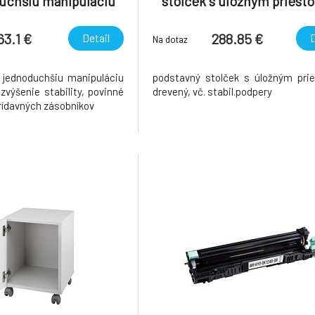
uchšiu manipuláciu
stolček s úložným priest
á kolieska)
drevený, vr. stabil.podp
63.1 €
288.85 €
Detail
D
Na dotaz
 jednoduchšiu manipuláciu
podstavný stolček s úložným pri
zvýšenie stability, povinné
drevený, vč. stabil.podpery
 prídavných zásobníkov