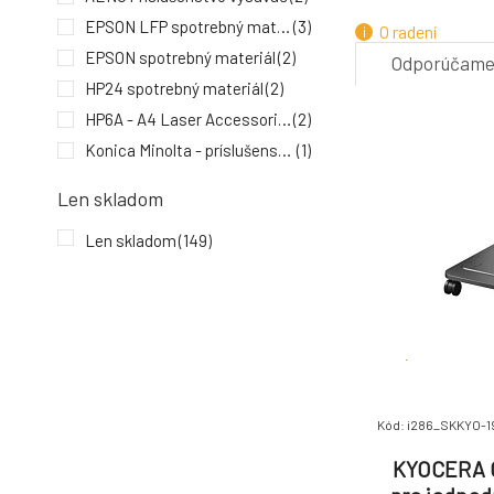
EPSON LFP spotrebný materiál
(3)
O radení
EPSON spotrebný materiál
(2)
Odporúčam
HP24 spotrebný materiál
(2)
7.
HP6A - A4 Laser Accessories
(2)
Konica Minolta - príslušenstvo
(1)
KYO - KYOCERA prislusenstvo
(45)
Len skladom
KYO - KYOCERA spotrebný materiál
(295)
Len skladom
(149)
OEM wifi príslušenstvo
(1)
OTHE other goods
(13)
Panasonic faxy
(2)
XEROX - Consumables
(86)
Kód: i286_SKKYO-
KYOCERA C