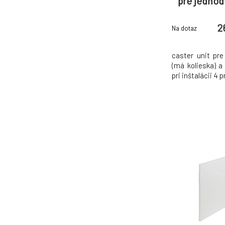
pre jednod
(m
2
Na dotaz
caster unit pre
(má kolieska) a 
pri inštalácii 4