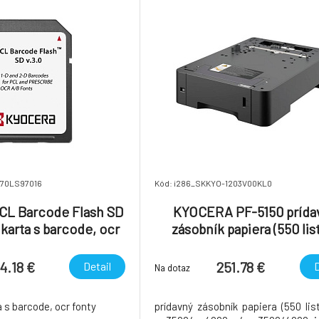
870LS97016
Kód: i286_SKKYO-1203V00KL0
L Barcode Flash SD
KYOCERA PF-5150 prída
 karta s barcode, ocr
zásobník papiera (550 lis
fonty
4.18 €
251.78 €
Detail
D
Na dotaz
a s barcode, ocr fonty
prídavný zásobník papiera (550 list