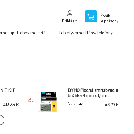
Košík
Prihlásiť
je prázdny
arne, spotrebný materiál
Tablety, smartfóny, telefóny
UNIT KIT
DYMO Plochá zmršťovacia
bužírka 9 mm x 1,5 m,
3.
6655, VL
čierna/biela
Na dotaz
413.35 €
48.77 €
C8000
Xerox toner B410 black -
.
6000str.
6.