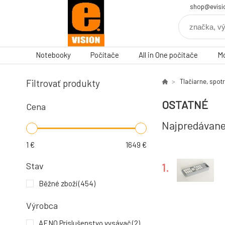
shop@evisi
Notebooky
Počítače
All in One počítače
Mo
Filtrovať produkty
Tlačiarne, spot
OSTATNÉ
Cena
Najpredávane
1
€
1649
€
Stav
1.
Běžné zboží
(454)
Výrobca
4.
AENO Príslušenstvo vysávač
(2)