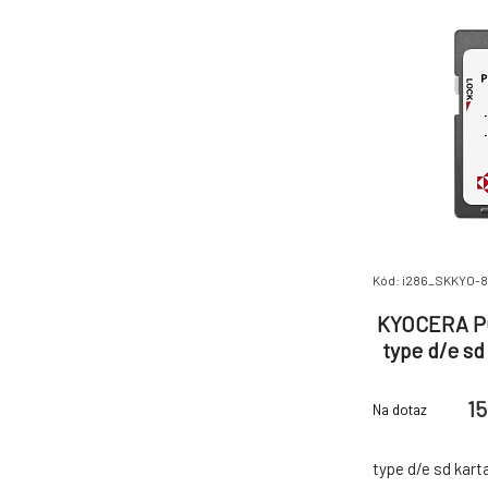
Kód: i286_SKKYO-
KYOCERA PC
type d/e sd
15
Na dotaz
type d/e sd kart