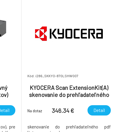
Kód: i286_SKKYO-870LSHW007
vný
KYOCERA Scan ExtensionKit(A)
tov)
skenovanie do prehľadateľného
pdf (integrované ocr)
346.34 €
etail
Detail
Na dotaz
ov), pre
skenovanie do prehľadateľného pdf