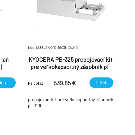
Kód: i286_SKKYO-1903N10UN0
 lan
KYOCERA PB-325 prepojovací kit
)
pre veľkokapacitný zásobník pf-
3100
539.85 €
etail
Detail
Na dotaz
prepojovací kit pre veľkokapacitný zásobník
pf-3100