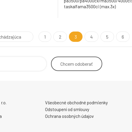
pa3500/pa4000cx/ma3500/4000cix
taskalfama3500ci (max.3x)
chádzajúca
1
2
3
4
5
6
Chcem
odoberať
r.o.
Všeobecné obchodné podmienky
Odstoupení od smlouvy
a
Ochrana osobných údajov