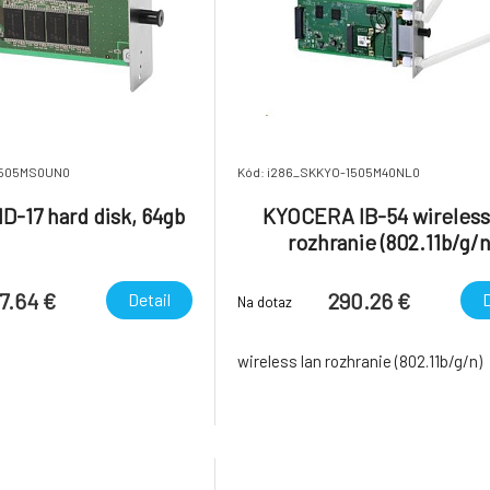
1505MS0UN0
Kód: i286_SKKYO-1505M40NL0
-17 hard disk, 64gb
KYOCERA IB-54 wireless
rozhranie (802.11b/g/n
7.64 €
290.26 €
Detail
D
Na dotaz
wireless lan rozhranie (802.11b/g/n)