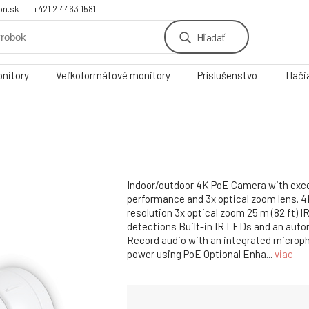
on.sk
+421 2 4463 1581
Hľadať
nitory
Veľkoformátové monitory
Príslušenstvo
Tlači
Indoor/outdoor 4K PoE Camera with exc
performance and 3x optical zoom lens. 4
resolution 3x optical zoom 25 m (82 ft) IR
detections Built-in IR LEDs and an autom
Record audio with an integrated microp
power using PoE Optional Enha...
viac