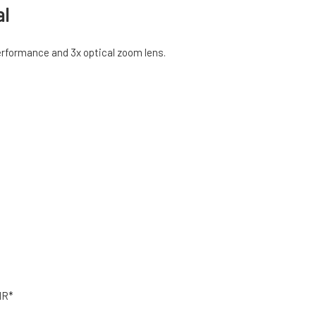
al
rformance and 3x optical zoom lens.
IR*