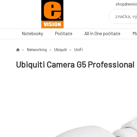
shop@evisi
Notebooky
Počítače
All in One počítače
Mo
Networking
Ubiquiti
UniFi
Ubiquiti Camera G5 Professional