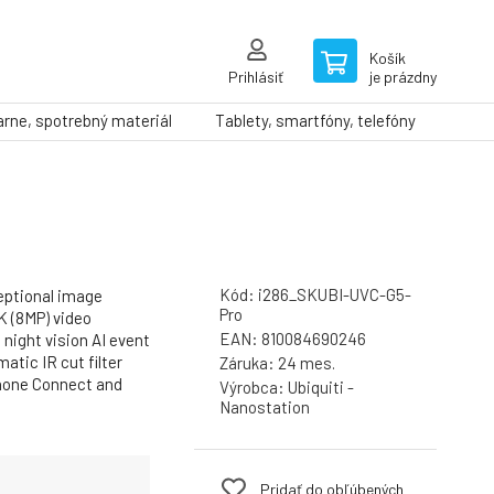
Košík
Prihlásiť
je prázdny
arne, spotrebný materiál
Tablety, smartfóny, telefóny
Kód:
i286_SKUBI-UVC-G5-
eptional image
Pro
K (8MP) video
EAN:
810084690246
 night vision AI event
atic IR cut filter
Záruka:
24 mes.
hone Connect and
Výrobca:
Ubiquiti -
Nanostation
Pridať do obľúbených