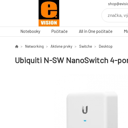
shop@evisi
Notebooky
Počítače
All in One počítače
Mo
Networking
Aktívne prvky
Switche
Desktop
Ubiquiti N-SW NanoSwitch 4-po