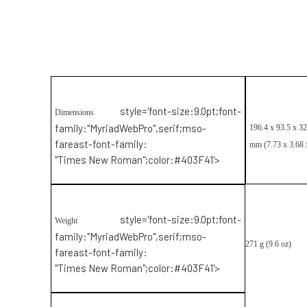
style='font-size:9.0pt;font-
Dimensions
family:"MyriadWebPro",serif;mso-
196.4 x 93.5 x 32
fareast-font-family:
mm (7.73 x 3.68 
"Times New Roman";color:#403F41'>
style='font-size:9.0pt;font-
Weight
family:"MyriadWebPro",serif;mso-
271 g (9.6 oz)
fareast-font-family:
"Times New Roman";color:#403F41'>