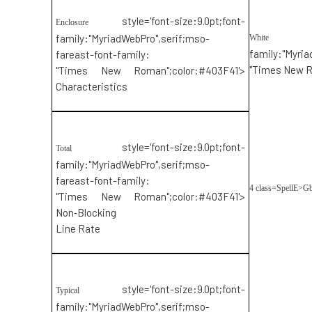
style='font-size:9.0pt;font-
Enclosure
style
family:"MyriadWebPro",serif;mso-
White
family:"Myria
fareast-font-family:
"Times New R
"Times New Roman";color:#403F41'>
Characteristics
style='font-size:9.0pt;font-
Total
family:"MyriadWebPro",serif;mso-
fareast-font-family:
4
class=SpellE>G
"Times New Roman";color:#403F41'>
Non‑
Blocking
Line
Rate
style='font-size:9.0pt;font-
Typical
family:"MyriadWebPro",serif;mso-