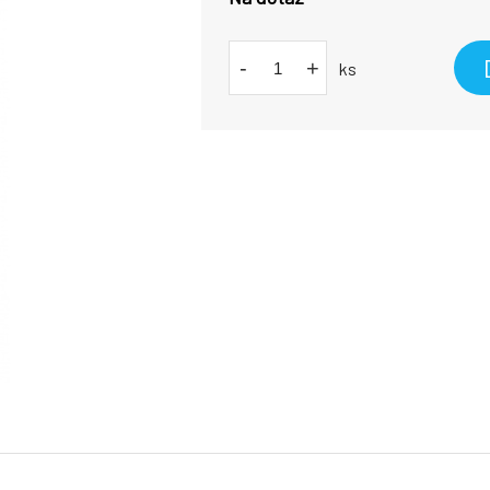
-
+
ks