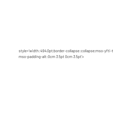
style='width:494.0pt;border-collapse:collapse;mso-yfti-t
mso-padding-alt:0cm 3.5pt 0cm 3.5pt'>