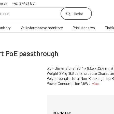
on.sk
+421 2 4463 1581
Hľadať
nitory
Veľkoformátové monitory
Príslušenstvo
Tlači
rt PoE passthrough
br/> Dimensions 196.4 x 93.5 x 32.4 mm (7.
Weight 271 g (9.6 oz) Enclosure Characte
Polycarbonate Total Non‑Blocking Line R
Power Consumption 1.5W ...
viac
Na dotaz