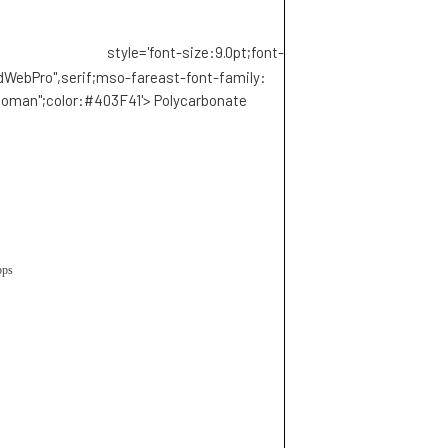
='font-size:9.0pt;font-
dWebPro",serif;mso-fareast-font-family:
oman";color:#403F41'>
Polycarbonate
bps