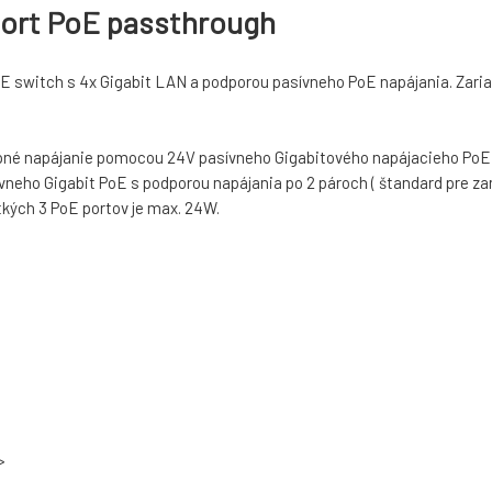
ort PoE passthrough
 switch s 4x Gigabit LAN a podporou pasívneho PoE napájania. Zariade
tupné napájanie pomocou 24V pasívneho Gigabitového napájacieho PoE 
ívneho Gigabit PoE s podporou napájania po 2 pároch ( štandard pre z
kých 3 PoE portov je max. 24W.
>