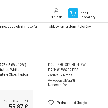
Košík
Prihlásiť
je prázdny
arne, spotrebný materiál
Tablety, smartfóny, telefóny
Kód:
i286_SKUBI-N-SW
73 x 3.68 x 1.28")
ristics White
EAN:
817882021708
ate 4 Gbps Typical
Záruka:
24 mes.
Výrobca:
Ubiquiti -
Nanostation
45.42
€ bez DPH
Pridať do obľúbených
55.87
€