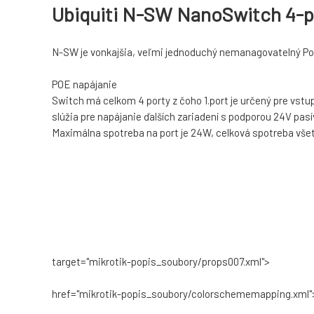
Ubiquiti N-SW NanoSwitch 4-p
N-SW je vonkajšia, veľmi jednoduchý nemanagovatelný PoE
POE napájanie
Switch má celkom 4 porty z čoho 1.port je určený pre vs
slúžia pre napájanie ďalších zariadení s podporou 24V pas
Maximálna spotreba na port je 24W, celková spotreba všet
target="mikrotik-popis_soubory/props007.xml">
href="mikrotik-popis_soubory/colorschememapping.xml"