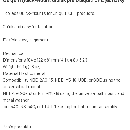
Ubiquiti Quick-Mount držiak pre Ubiquiti CPE jednotky
Toolless Quick-Mounts for Ubiquiti CPE products.
Quick and easy installation
Flexible, easy alignment
Mechanical
Dimensions 104 x 122 x 81 mm (4.1 x 4.8 x 3.2")
Weight 50.1 g (1.8 oz)
Material Plastic, metal
Compatibility NBE-2AC-13, NBE-M5-16, UBB, or GBE using the
universal ball mount
NBE-5AC-Gen2 or NBE-M5-19 using the universal ball mount and
metal washer
loco5AC, NS-5AC, or LTU-Lite using the ball mount assembly
Popis produktu