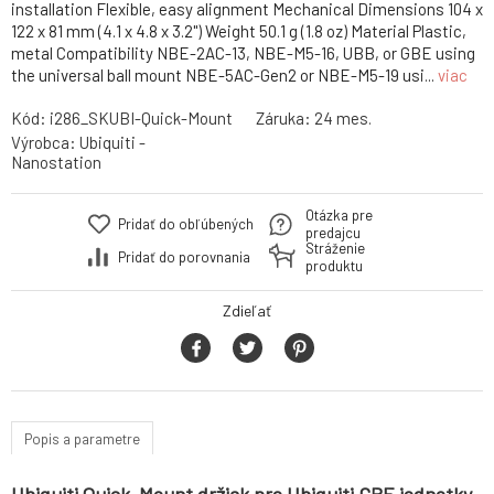
installation Flexible, easy alignment Mechanical Dimensions 104 x
122 x 81 mm (4.1 x 4.8 x 3.2") Weight 50.1 g (1.8 oz) Material Plastic,
metal Compatibility NBE-2AC-13, NBE-M5-16, UBB, or GBE using
the universal ball mount NBE-5AC-Gen2 or NBE-M5-19 usi...
viac
Kód:
i286_SKUBI-Quick-Mount
Záruka:
24 mes.
Výrobca:
Ubiquiti -
Nanostation
Otázka pre
Pridať do obľúbených
predajcu
Stráženie
Pridať do porovnania
produktu
Zdieľať
Popis a parametre