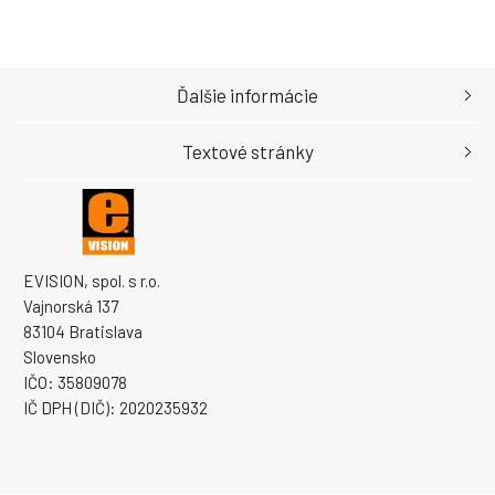
Ďalšie informácie
Textové stránky
EVISION, spol. s r.o.
Vajnorská 137
83104 Bratislava
Slovensko
IČO: 35809078
IČ DPH (DIČ): 2020235932