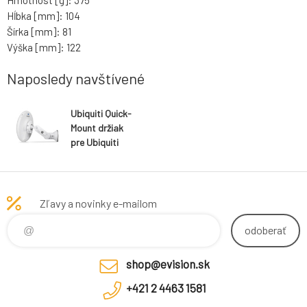
Hmotnost [g]: 375
Hĺbka [mm]: 104
Šírka [mm]: 81
Výška [mm]: 122
Naposledy navštívené
Ubiquiti Quick-
Mount držiak
pre Ubiquiti
CPE jednotky
Zľavy a novinky e-mailom
odoberať
shop@evision.sk
+421 2 4463 1581