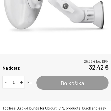
26.36
€ bez DPH
32.42
€
Na dotaz
-
+
Do košíka
ks
Toolless Quick-Mounts for Ubiquiti CPE products. Quick and easy