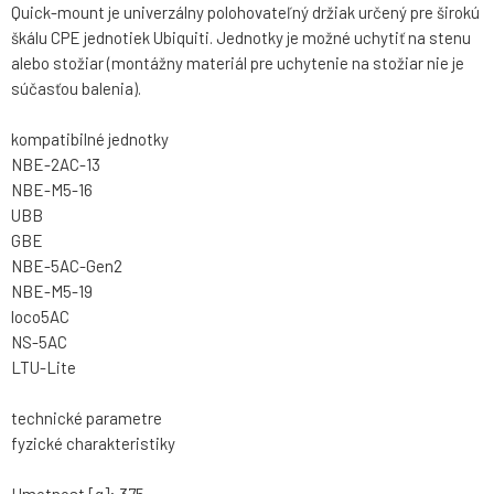
Quick-mount je univerzálny polohovateľný držiak určený pre širokú
škálu CPE jednotiek Ubiquiti. Jednotky je možné uchytiť na stenu
alebo stožiar (montážny materiál pre uchytenie na stožiar nie je
súčasťou balenia).
kompatibilné jednotky
NBE-2AC-13
NBE-M5-16
UBB
GBE
NBE-5AC-Gen2
NBE-M5-19
loco5AC
NS-5AC
LTU-Lite
technické parametre
fyzické charakteristiky