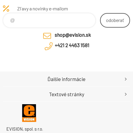
(Weatherproof
IP55)
Zľavy a novinky e-mailom
odoberať
shop@evision.sk
+421 2 4463 1581
Ďalšie informácie
Textové stránky
EVISION, spol. s r.o.