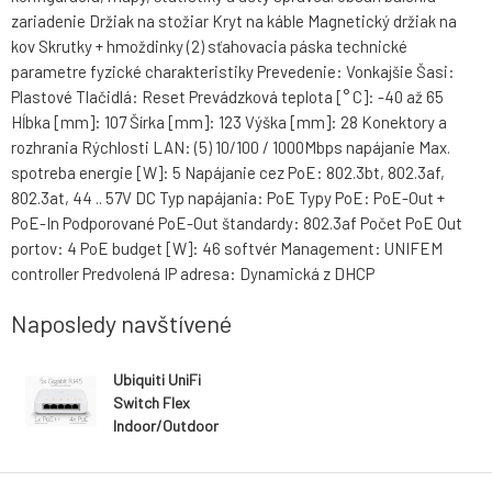
zariadenie Držiak na stožiar Kryt na káble Magnetický držiak na
kov Skrutky + hmoždinky (2) sťahovacia páska technické
parametre fyzické charakteristiky Prevedenie: Vonkajšie Šasi:
Plastové Tlačidlá: Reset Prevádzková teplota [° C]: -40 až 65
Hĺbka [mm]: 107 Šírka [mm]: 123 Výška [mm]: 28 Konektory a
rozhrania Rýchlosti LAN: (5) 10/100 / 1000Mbps napájanie Max.
spotreba energie [W]: 5 Napájanie cez PoE: 802.3bt, 802.3af,
802.3at, 44 .. 57V DC Typ napájania: PoE Typy PoE: PoE-Out +
PoE-In Podporované PoE-Out štandardy: 802.3af Počet PoE Out
portov: 4 PoE budget [W]: 46 softvér Management: UNIFEM
controller Predvolená IP adresa: Dynamická z DHCP
Naposledy navštívené
Ubiquiti UniFi
Switch Flex
Indoor/Outdoor
5x1000Mbps
PoE