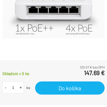
120.07
€ bez DPH
147.69
€
Skladom > 5
ks
-
+
Do košíka
ks