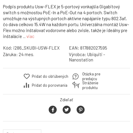
Podpis produktu Usw-FLEX je 5-portový vonkajšia Gigabitový
switch s možnosťou PoE-In a PoE-Out na 4 portoch. Switch
umožňuje na výstupných portoch aktívne napájanie typu 802.3af,
čo dáva celkovo 15.4W na každom portu. Univerzálna montáž Usw-
Flex možno inštalovať vodorovne alebo zvisle, takže je ideálny pre
inštalácie ...
viac
Kód:
i286_SKUBI-USW-FLEX
EAN:
817882027595
Záruka:
24 mes.
Výrobca:
Ubiquiti -
Nanostation
Otázka pre
Pridať do obľúbených
predajcu
Stráženie
Pridať do porovnania
produktu
Zdieľať