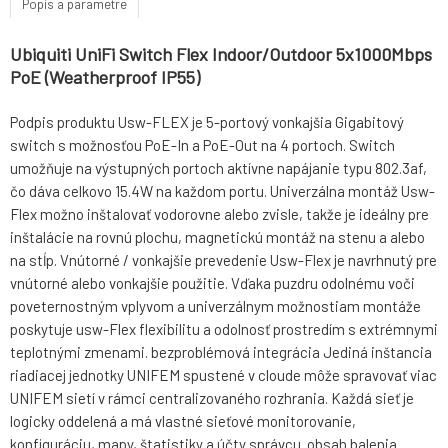
Popis a parametre
Ubiquiti UniFi Switch Flex Indoor/Outdoor 5x1000Mbps
PoE (Weatherproof IP55)
Podpis produktu Usw-FLEX je 5-portový vonkajšia Gigabitový
switch s možnosťou PoE-In a PoE-Out na 4 portoch. Switch
umožňuje na výstupných portoch aktívne napájanie typu 802.3af,
čo dáva celkovo 15.4W na každom portu. Univerzálna montáž Usw-
Flex možno inštalovať vodorovne alebo zvisle, takže je ideálny pre
inštalácie na rovnú plochu, magnetickú montáž na stenu a alebo
na stĺp. Vnútorné / vonkajšie prevedenie Usw-Flex je navrhnutý pre
vnútorné alebo vonkajšie použitie. Vďaka puzdru odolnému voči
poveternostným vplyvom a univerzálnym možnostiam montáže
poskytuje usw-Flex flexibilitu a odolnosť prostredím s extrémnymi
teplotnými zmenami. bezproblémová integrácia Jediná inštancia
riadiacej jednotky UNIFEM spustené v cloude môže spravovať viac
UNIFEM sietí v rámci centralizovaného rozhrania. Každá sieť je
logicky oddelená a má vlastné sieťové monitorovanie,
konfiguráciu, mapy, štatistiky a účty správcu. obsah balenia