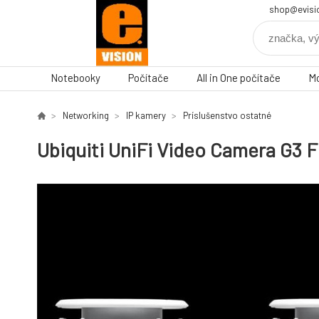
shop@evisi
Notebooky
Počítače
All in One počítače
Mo
Networking
IP kamery
Príslušenstvo ostatné
Ubiquiti UniFi Video Camera G3 F