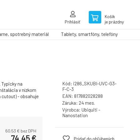
Košík
Prihlásiť
je prázdny
arne, spotrebný materiál
Tablety, smartfóny, telefóny
Kód:
i286_SKUBI-UVC-G3-
 Typicky na
F-C-3
inštalácia v nízkom
EAN:
817882028288
ch cutout) - obsahuje
Záruka:
24 mes.
Výrobca:
Ubiquiti -
Nanostation
60.53
€ bez DPH
74.45
€
Pridať do obľúbených