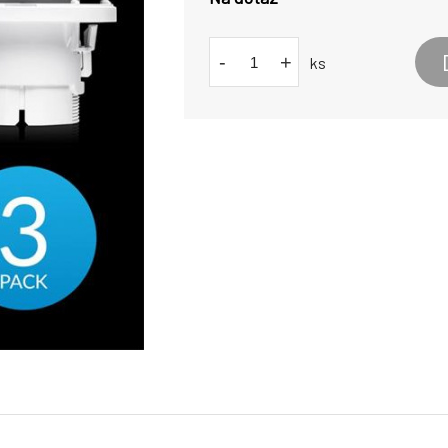
-
+
ks