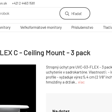
on.sk
+421 2 4463 1581
Hľadať
nitory
Veľkoformátové monitory
Príslušenstvo
Tlači
LEX C - Ceiling Mount - 3 pack
Stropný úchyt pre UVC-G3-FLEX - 3 pack
uchytenie v sadrokartóne. Vlastnosti: - 
profile - vyžaduje výrez 5,4 cm (2 1/8" in
hmoždiny a držiak...
viac
Na dotaz