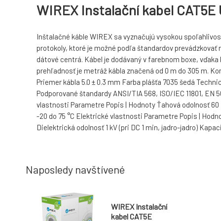
WIREX Instalační kabel CAT5E
Inštalačné káble WIREX sa vyznačujú vysokou spoľahlivosťo
protokoly, ktoré je možné podľa štandardov prevádzkovať n
dátové centrá. Kábel je dodávaný v farebnom boxe, vďaka kt
prehľadnosť je metráž kábla značená od 0 m do 305 m. Kon
Priemer kábla 5.0 ± 0.3 mm Farba plášťa 7035 šedá Tech
Podporované štandardy ANSI/TIA 568, ISO/IEC 11801, EN 
vlastnosti Parametre Popis | Hodnoty Ťahová odolnosť 60
-20 do 75 °C Elektrické vlastnosti Parametre Popis | Hod
Dielektrická odolnosť 1 kV (pri DC 1 min, jadro-jadro) Kap
Naposledy navštívené
WIREX Instalační
kabel CAT5E