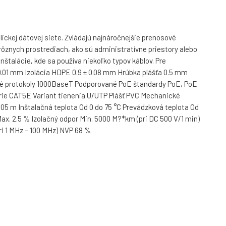
ickej dátovej siete. Zvládajú najnáročnejšie prenosové
rôznych prostrediach, ako sú administratívne priestory alebo
nštalácie, kde sa používa niekoľko typov káblov. Pre
0.01 mm Izolácia HDPE 0.9 ± 0.08 mm Hrúbka plášťa 0.5 mm
ané protokoly 1000BaseT Podporované PoE štandardy PoE, PoE
rie CAT5E Variant tienenia U/UTP Plášť PVC Mechanické
5 m Inštalačná teplota Od 0 do 75 °C Prevádzková teplota Od
ax. 2.5 % Izolačný odpor Min. 5000 M?*km (pri DC 500 V/1 min)
pri 1 MHz – 100 MHz) NVP 68 %