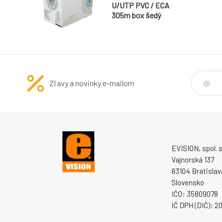
U/UTP PVC / ECA
305m box šedý
Zľavy a novinky e-mailom
EVISION, spol. s 
Vajnorská 137
83104 Bratislav
Slovensko
IČO: 35809078
IČ DPH (DIČ): 