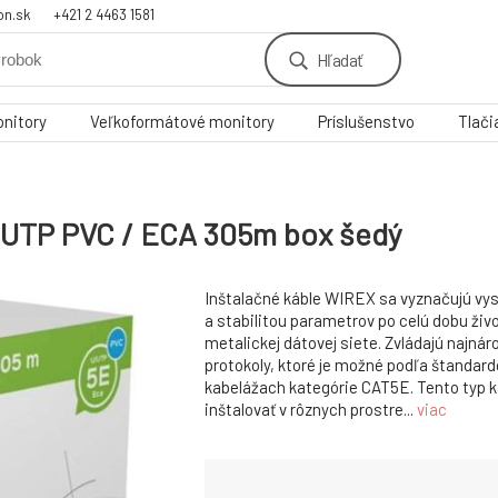
on.sk
+421 2 4463 1581
Hľadať
nitory
Veľkoformátové monitory
Príslušenstvo
Tlači
/UTP PVC / ECA 305m box šedý
Inštalačné káble WIREX sa vyznačujú vy
a stabilitou parametrov po celú dobu živ
metalickej dátovej siete. Zvládajú najná
protokoly, ktoré je možné podľa štandar
kabelážach kategórie CAT5E. Tento typ k
inštalovať v rôznych prostre...
viac