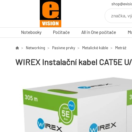
shop@evisi
Notebooky
Počítače
All in One počítače
Mo
Networking
Pasívne prvky
Metalické káble
Metráž
WIREX Instalační kabel CAT5E U