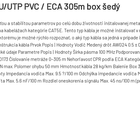
 U/UTP PVC / ECA 305m box šedý
u a stabilitou parametrov po celú dobu životnosti inštalovanej metal
a kabelážach kategórie CAT5E. Tento typ kábla je možné inštalovať v 
orému je možné rýchlo rozpoznať, o aký typ kábla sa jedná v prípade i
štrukcia kábla Prvok Popis | Hodnoty Vodič Medený drôt AWG24 0.5 ± 
nické údaje Parametre Popis | Hodnoty Šírka pásma 100 MHz Podporov
50173 Číslovanie metráže 0–305 m Nehorľavosť CPR podľa ECA Kategó
 N max. Polomer ohybu 50 mm Hmotnosť kábla 28 kg/km Balenie Box 30
noty Impedancia vodiča Max. 9.5 ?/100 m Odchýlka impedancie vodiča M
acita Max. 5.6 nF/100 m Rozdiel oneskorenia signálu Max. 45 ns/100 m (