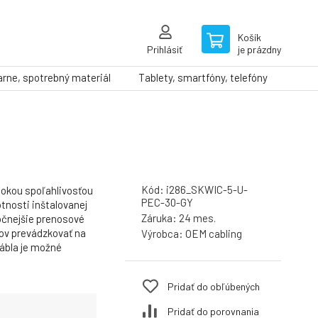
Košík
Prihlásiť
je prázdny
arne, spotrebný materiál
Tablety, smartfóny, telefóny
Kód:
i286_SKWIC-5-U-
sokou spoľahlivosťou
PEC-30-GY
otnosti inštalovanej
Záruka:
24 mes.
ročnejšie prenosové
dov prevádzkovať na
Výrobca:
OEM cabling
ábla je možné
Pridať do obľúbených
Pridať do porovnania