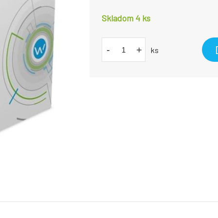
Skladom 4
ks
-
+
ks