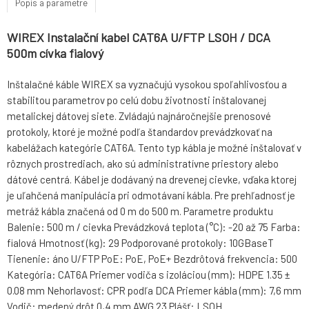
Popis a parametre
WIREX Instalační kabel CAT6A U/FTP LSOH / DCA
500m cívka fialový
Inštalačné káble WIREX sa vyznačujú vysokou spoľahlivosťou a
stabilitou parametrov po celú dobu životnosti inštalovanej
metalickej dátovej siete. Zvládajú najnáročnejšie prenosové
protokoly, ktoré je možné podľa štandardov prevádzkovať na
kabelážach kategórie CAT6A. Tento typ kábla je možné inštalovať v
rôznych prostrediach, ako sú administratívne priestory alebo
dátové centrá. Kábel je dodávaný na drevenej cievke, vďaka ktorej
je uľahčená manipulácia pri odmotávaní kábla. Pre prehľadnosť je
metráž kábla značená od 0 m do 500 m. Parametre produktu
Balenie: 500 m / cievka Prevádzková teplota (°C): -20 až 75 Farba:
fialová Hmotnosť (kg): 29 Podporované protokoly: 10GBaseT
Tienenie: áno U/FTP PoE: PoE, PoE+ Bezdrôtová frekvencia: 500
Kategória: CAT6A Priemer vodiča s izoláciou (mm): HDPE 1.35 ±
0.08 mm Nehorlavosť: CPR podľa DCA Priemer kábla (mm): 7,6 mm
Vodič: medený drôt 0,4 mm AWG 23 Plášť: LSOH