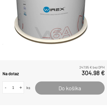
247.95
€ bez DPH
304.98
€
Na dotaz
-
+
Do košíka
ks