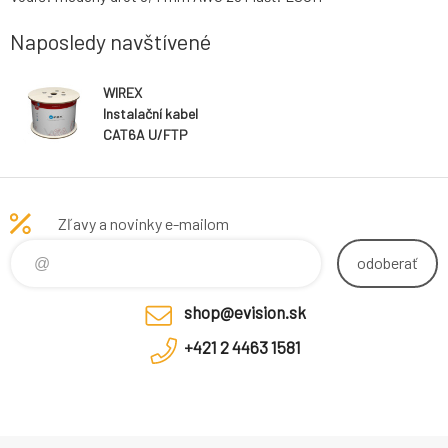
Naposledy navštívené
WIREX
Instalační kabel
CAT6A U/FTP
LSOH / DCA
500m cívka
fialový
Zľavy a novinky e-mailom
odoberať
shop@evision.sk
+421 2 4463 1581