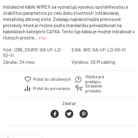
Inštalačné káble WIREX sa vyznačujú vysokou spoľahlivosťou a
stabilitou parametrov po celú dobu životnosti inštalovanej
metalickej dátovej siete. Zvládajú najnáročnejšie prenosové
protokoly, ktoré je možné podľa štandardov prevádzkovať na
kabelážach kategórie CAT6A. Tento typ kábla je možné inštalovať v
rôznych prostre...
viac
Kód:
i286_SKWIC-6A-UF-LD-
EAN:
WIC-6A-UF-LD-50-VI
50-VI
Záruka:
24 mes.
Výrobca:
OEM cabling
Otázka pre
Pridať do obľúbených
predajcu
Stráženie
Pridať do porovnania
produktu
Zdieľať