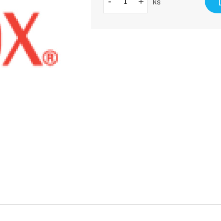
-
+
ks