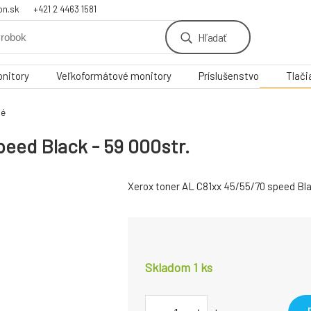
on.sk
+421 2 4463 1581
Hľadať
nitory
Veľkoformátové monitory
Príslušenstvo
Tlači
né
peed Black - 59 000str.
Xerox toner AL C81xx 45/55/70 speed Blac
Skladom 1
ks