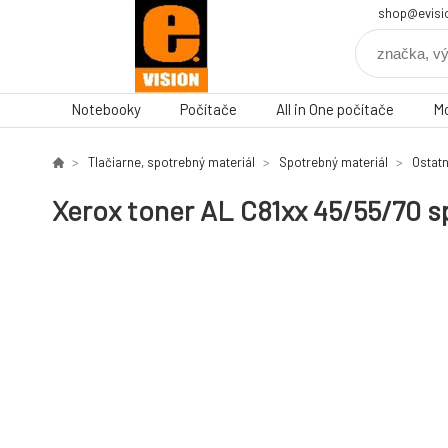
shop@evisi
Notebooky
Počítače
All in One počítače
Mo
Tlačiarne, spotrebný materiál
Spotrebný materiál
Ostat
Xerox toner AL C81xx 45/55/70 s