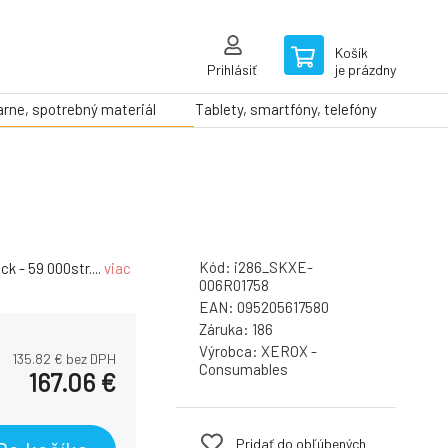
Košík
Prihlásiť
je prázdny
arne, spotrebný materiál
Tablety, smartfóny, telefóny
Kód:
i286_SKXE-
k - 59 000str....
viac
006R01758
EAN:
095205617580
Záruka:
186
Výrobca:
XEROX -
135.82
€ bez DPH
Consumables
167.06
€
Pridať do obľúbených