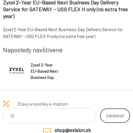
Zyxel 2-Year EU-Based Next Business Day Delivery
Service for GATEWAY - USG FLEX H only (no extra free
year)
Zyxel 2-Year EU-Based Next Business Day Delivery Service for
GATEWAY - USG FLEX H only (no extra free year)
Naposledy navštívené
Zyxel 2-Year
EU-Based Next
Business Day
Delivery Service
for GATEWAY -
USG FLEX H
only (no extra
Zľavy a novinky e-mailom
free year)
odoberať
shop@evision.sk