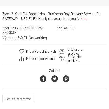
Zyxel 2-Year EU-Based Next Business Day Delivery Service for
GATEWAY - USG FLEX H only (no extra free year)...
viac
Kód:
i286_SKZYNBD-GW-
Záruka:
186
ZZ0003F
Výrobca:
ZyXEL Networking
Otázka pre
Pridať do obľúbených
predajcu
Stráženie
Pridať do porovnania
produktu
Zdieľať
Popis a parametre