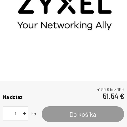
41.90
€ bez DPH
51.54
€
Na dotaz
-
+
Do košíka
ks