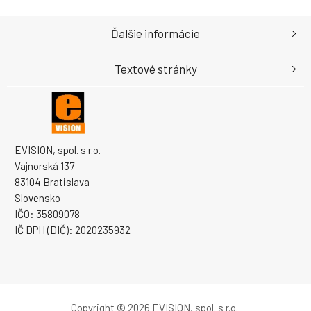
Ďalšie informácie
Textové stránky
EVISION, spol. s r.o.
Vajnorská 137
83104 Bratislava
Slovensko
IČO: 35809078
IČ DPH (DIČ): 2020235932
Copyright © 2026 EVISION, spol. s r.o.