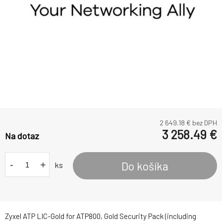
2 649.18
€ bez DPH
3 258.49
€
Na dotaz
-
+
Do košíka
ks
Zyxel ATP LIC-Gold for ATP800, Gold Security Pack (including