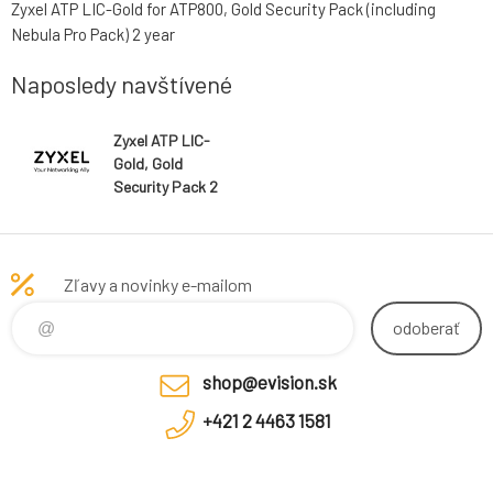
Zyxel ATP LIC-Gold for ATP800, Gold Security Pack (including
Nebula Pro Pack) 2 year
Naposledy navštívené
Zyxel ATP LIC-
Gold, Gold
Security Pack 2
year for
ATP800
Zľavy a novinky e-mailom
odoberať
shop@evision.sk
+421 2 4463 1581