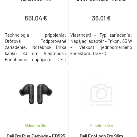
551.04 €
36.01 €
Technológia pripojenia:
Vlastnosti - Typ zariadenia:
Drôtové Podporované
Napájací adaptér - Príkon: 65 W
zariadenie: Notebook Dĺžka
- Veľkosť jednosmerného
kábla: 83 cm Vlastnosti:
konektora: USB-C
Priechodné napájanie, LED
indikátor napájania Počet
podporovaných displejov: 4
Prenos výkonu: 300W
(systémy Dell), 240W (systémy
iné ako Dell) Technológia
Ethernet: 2,5 Gigabit Ethernet
Maximálny výkon zdroja
napájania: 330 W Maximálna
rýchlosť
Skladom 3
ks
Skladom 5
ks
Dell Pro Plus Earbuds - EB525
Dell EcoLoop Pro Slim