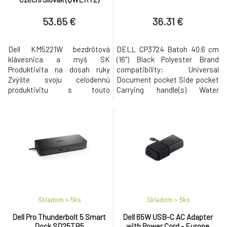
53.65 €
36.31 €
Dell KM5221W bezdrôtová
DELL CP3724 Batoh 40.6 cm
klávesnica a myš SK
(16") Black Polyester Brand
Produktivita na dosah ruky
compatibility: Universal
Zvýšte svoju celodennú
Document pocket Side pocket
produktivitu s touto
Carrying handle(s) Water
kombináciou bezdrôtovej
repellent 500 g
klávesnice a myši RF 2,4 GHz.
S 12 programovateľnými
klávesmi a 1
programovateľným rolovacím
kolieskom získate rýchly
prístup k často používaným
aplikáciám, zložkám a
funkciám. Bezdrôtová
klávesnica p
Skladom > 5
ks
Skladom > 5
ks
Dell Pro Thunderbolt 5 Smart
Dell 65W USB-C AC Adapter
Dock SD25TB5
with Power Cord - Europe