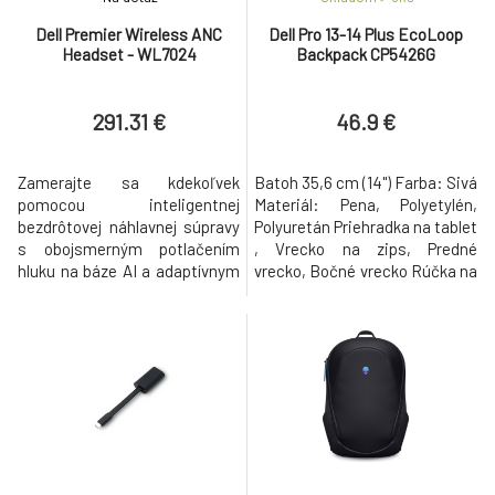
Dell Premier Wireless ANC
Dell Pro 13-14 Plus EcoLoop
Headset - WL7024
Backpack CP5426G
291.31 €
46.9 €
Zamerajte sa kdekoľvek
Batoh 35,6 cm (14") Farba: Sivá
pomocou inteligentnej
Materiál: Pena, Polyetylén,
bezdrôtovej náhlavnej súpravy
Polyuretán Priehradka na tablet
s obojsmerným potlačením
, Vrecko na zips, Predné
hluku na báze AI a adaptívnym
vrecko, Bočné vrecko Rúčka na
ANC Jasne počuť a byť
prenášanie Ramenný popruh
vypočutý Zažite jasnú
Odolný voči poškriabaniu Váha:
komunikáciu s obojsmerným
450 g
potlačením hluku na základe AI
z najinteligentnejších
bezdrôtových slúchadiel Dell.
Naša inovatívna technológia
rozlišuje ľudské hlasy a