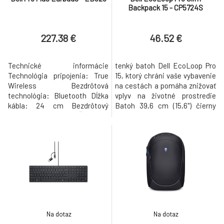
Backpack 15 - CP5724S
227.38 €
46.52 €
Technické informácie
tenký batoh Dell EcoLoop Pro
Technológia pripojenia: True
15, ktorý chráni vaše vybavenie
Wireless Bezdrôtová
na cestách a pomáha znižovať
technológia: Bluetooth Dĺžka
vplyv na životné prostredie
kábla: 24 cm Bezdrôtový
Batoh 39,6 cm (15,6") čierny
dosah: 30 m Štandard
Polyester Vrecko na
Bluetooth: Bluetooth 5.3 + LE
dokumenty, vrecko na tablet
Minimálna frekvenčná odozva:
Predné vrecko, bočné vrecko
20 Hz Maximálna frekvenčná
Rukoväte na prenášanie
odozva: 20 kHz Funkcia:
Ramenný popruh Odolné voči
Ochrana sluchu Adaptívne
nečistotám Vodeodolné 590 g
aktívne potlačenie hluku
Bezdrôtové nabíjanie Nabíjanie
cez U
Na dotaz
Na dotaz