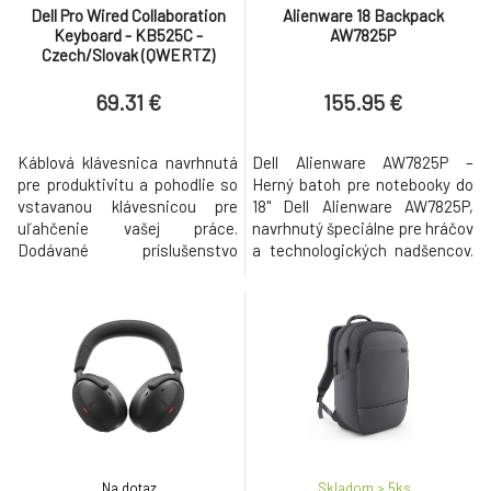
Dell Pro Wired Collaboration
Alienware 18 Backpack
Keyboard - KB525C -
AW7825P
Czech/Slovak (QWERTZ)
69.31 €
155.95 €
Káblová klávesnica navrhnutá
Dell Alienware AW7825P –
pre produktivitu a pohodlie so
Herný batoh pre notebooky do
vstavanou klávesnicou pre
18" Dell Alienware AW7825P,
uľahčenie vašej práce.
navrhnutý špeciálne pre hráčov
Dodávané príslušenstvo
a technologických nadšencov.
Drôtová kolaboratívna
Tento prémiový batoh je
klávesnica - KB525C Kábel
ideálny pre notebooky až do
USB-C s adaptérom USB-A
veľkosti 18 palcov, pričom
Dokumentácia Rozhranie USB
ponúka priestranný interiér a
typu C Funkčné klávesy 15
inteligentné usporiadanie pre
programovateľných klávesov :
všetko tvoje príslušenstvo.
F1-F12 Prt Sc Zámok posúvania
Kľúčové vlastnosti:
Pauza Prerušenie Zár
Ergonomic
Na dotaz
Skladom > 5
ks