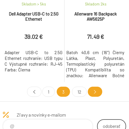
Skladom > 5
ks
Skladom 2
ks
Dell Adapter USB-C to 2.5G
Alienware 16 Backpack
Ethernet
AW5625P
39.02 €
71.49 €
Adapter USB-C to 2.5G
Batoh 40,6 cm (16") Čierny
Ethernet rozhranie: USB typu
Látka, Plast, Polyuretán,
C Výstupné rozhranie: RJ-45
Termoplastický polyuretán
Farba: Čierna
(TPU) Kompatibilita so
značkou: Alienware Bočné
vrecko Rúčka na prenášanie
Ramenný popruh Odolný voči
1
3
12
nečistotám Vodoodolný 762 g
Hmotnosť a rozmery Šírka: 325
mm Hĺbka: 195 mm Výška: 475
mm Rozmery priehradky na
Zľavy a novinky e-mailom
notebook (Š x H x V) 365 x 290 x
27 mm
odoberať