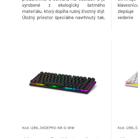
vyrobené z ekologicky šetrného
klávesni
materiálu, ktorý dopĺňa rušný životný štýl.
zlepšuje
Úložný priestor špeciálne navrhnutý tak,
vedenie
aby vyhovoval väčšine notebookov Dell s
prispôsob
uhlopriečkou 15" až 16". Uložte nabíjačku,
poskytujú
myš a perá do predného vrecka na zips.
hranie. 
Noste svoje zariaden
premiestn
herné nas
Kód: i286_SKDEPRO-KB-G-WW
Kód: i286