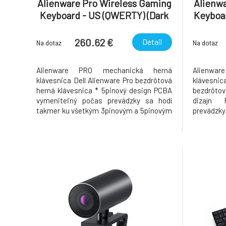
Alienware Pro Wireless Gaming
Alienwa
Keyboard - US (QWERTY) (Dark
Keyboar
Side of the Moon)
260.62 €
Detail
Na dotaz
Na dotaz
Alienware PRO mechanická herná
Alienwa
klávesnica Dell Alienware Pro bezdrôtová
klávesnic
herná klávesnica * 5pinový design PCBA
bezdrôtov
vymeniteľný počas prevádzky sa hodí
dizajn 
takmer ku všetkým 3pinovým a 5pinovým
prevádzk
prepínačom * klávesnica je vyrobená zo
3pinový
47% z recyklovaných plastov * pripojenie
klávesn
v troch režimoch: bezdrôtové pripojenie
recyklovan
2,4GHz, káblové pripojenie USB-C,
režimoch:
káblové pr