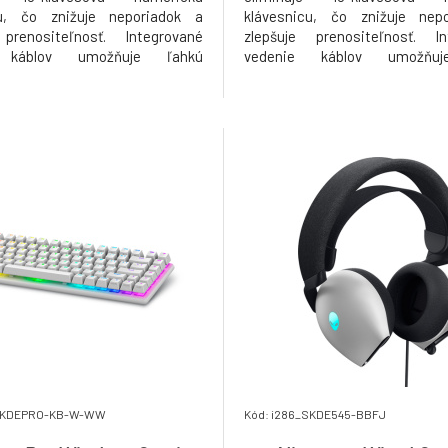
cu, čo znižuje neporiadok a
klávesnicu, čo znižuje nep
 prenositeľnosť. Integrované
zlepšuje prenositeľnosť. In
 káblov umožňuje ľahkú
vedenie káblov umožňu
ivosť a spínače Cherry MX Red
prispôsobivosť a spínače Che
 konzistentné vysoko výkonné
poskytujú konzistentné vysok
Viac priestoru, jednoduchá
hranie. Viac priestoru, j
iteľnosť: Zefektívnite svoje
premiestniteľnosť: Zefektívn
tavenia a
herné nastavenia a
_SKDEPRO-KB-W-WW
Kód: i286_SKDE545-BBFJ