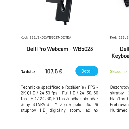
Kód: i286_SKDEWB5023-DEMEA
Kód: i286_
Dell Pro Webcam - WB5023
Del
Keyboa
Cze
107.5 €
Detail
Na dotaz
Skladom >
Technické špecifikácie Rozlíšenie / FPS -
Bezdrôto
2K QHD / 24,30 fps - Full HD / 24, 30, 60
skratky 
fps - HD / 24, 30, 60 fps Značka snímača:
hlasit
Sony STARVIS TM Zorné pole: 65, 78
Prehráva
stupňov HD digitálny zoom: až 4x
Multiméd
Autofocus: Áno Automatická korekcia
Počet tla
svetla - Advanced Digital Overlap (DOL)
myši (DPI
HDR - Redukcia šumu videa - Dočasná
CZ/ SK