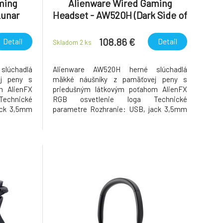
ming
Alienware Wired Gaming
Lunar
Headset - AW520H (Dark Side of
the Moon)
108.86 €
Detail
Detail
Skladom 2
ks
lúchadlá
Alienware AW520H herné slúchadlá
j peny s
mäkké náušníky z pamäťovej peny s
m AlienFX
priedušným látkovým poťahom AlienFX
echnické
RGB osvetlenie loga Technické
ack 3,5mm
parametre Rozhranie: USB, jack 3,5mm
žka kábla:
Typ pripojenia: káblové USB Dĺžka kábla:
u: Hi-Res
2m Režim zvukového výstupu: Hi-Res
by Atmos
Vstavaný dekodér: Dolby Atmos
Hz-40kHz
Frekvenčný rozsah: 20Hz-40kHz
ny a
Impedancia: 32 Ohmov Maximálny