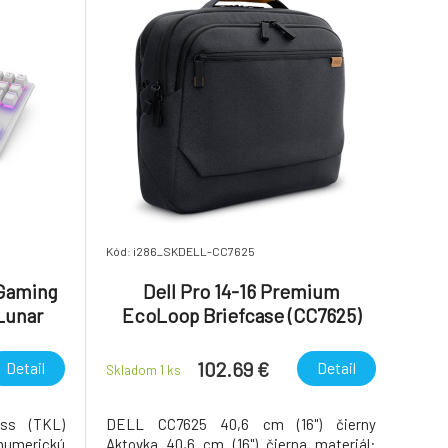
Kód: i286_SKDELL-CC7625
 Gaming
Dell Pro 14-16 Premium
Lunar
EcoLoop Briefcase (CC7625)
102.69 €
Detail
Detail
Skladom 1
ks
ss (TKL)
DELL CC7625 40,6 cm (16") čierny
umerickú
Aktovka 40,6 cm (16") čierna materiál: