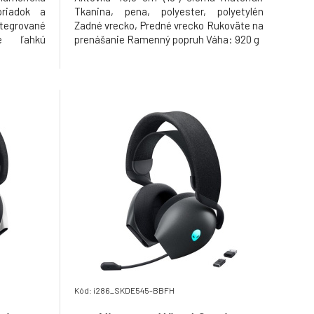
oriadok a
Tkanina, pena, polyester, polyetylén
tegrované
Zadné vrecko, Predné vrecko Rukoväte na
je ľahkú
prenášanie Ramenný popruh Váha: 920 g
rry MX Red
o výkonné
ednoduchá
ite svoje
Kód: i286_SKDE545-BBFH