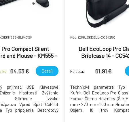
SKDEKM555-BLK-CSK
Kód: i286_SKDELL-CC5425C
l Pro Compact Silent
Dell EcoLoop Pro Cl
rd and Mouse - KM555 -
Briefcase 14 - CC5
ch/Slovak (QWERTZ)
64.53 €
61.91 €
Detail
 5
ks
Na dotaz
vý prijímač USB Klávesové
Technické parametre Typ p
Zníženie hlasitosti Zvýšenie
Kufrík Dell EcoLoop Pro Class
osti Stlmenie zvuku
Farba: Čierna Rozmery (Š × H
nie/pauza Vpred Späť CoPilot
mm × 270 mm × 100 mm Hmotnos
iá Typ pripojenia Bezdrôtový
Objem: 10 litrov Kompati
čidiel myši 3 Rozlíšenie pohybu
notebookmi: Vhodný pre
) 4020 Záruka 3 roky Rozhranie
notebookov s uhlopriečkou do
rozmery notebooku: 340 × 240