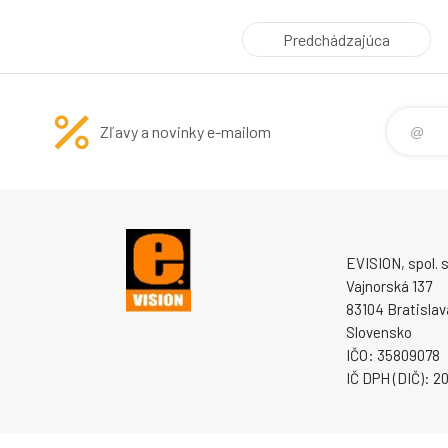
redukcia šumu (3DNR) - Redukcia pr
Predchádzajúca
Zľavy a novinky e-mailom
EVISION, spol. s 
Vajnorská 137
83104 Bratislav
Slovensko
IČO: 35809078
IČ DPH (DIČ): 