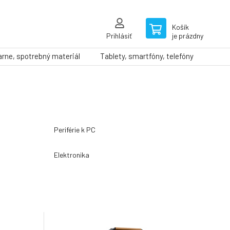
Košík
Prihlásiť
je prázdny
arne, spotrebný materiál
Tablety, smartfóny, telefóny
Periférie k PC
Elektronika