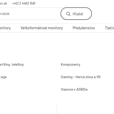
on.sk
+421 2 4463 1581
Hľadať
nitory
Veľkoformátové monitory
Príslušenstvo
Tlači
rtfóny, telefóny
Komponenty
orage
Gaming - Herná zóna a VR
Vianoce v ASBISe