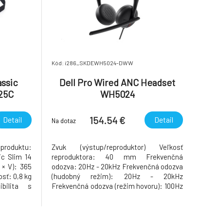
Kód: i286_SKDEWH5024-DWW
assic
Dell Pro Wired ANC Headset
425C
WH5024
154.54 €
Detail
Detail
Na dotaz
roduktu:
Zvuk (výstup/reproduktor) Veľkosť
ic Slim 14
reproduktora: 40 mm Frekvenčná
 × V): 365
odozva: 20Hz - 20kHz Frekvenčná odozva
ť: 0,8 kg
(hudobný režim): 20Hz - 20kHz
bilita s
Frekvenčná odozva (režim hovoru): 100Hz
 väčšinu
- 8kHz Citlivosť reproduktora: 120dB @
 14" (max.
1mW/1kHz Potlačenie hluku: ANC Ochrana
 × 20 mm)
sluchu používateľa: Áno Zvuk