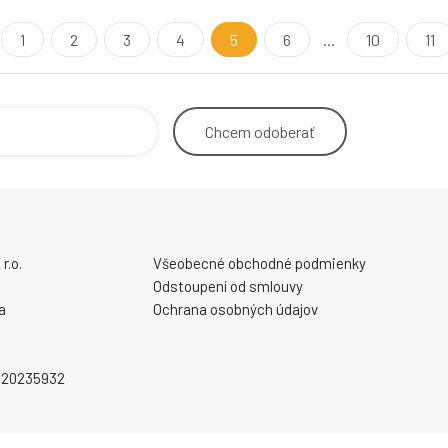
Funkcia Vonkajšia hlavná 
vyrobená zo 1
1
2
3
4
5
6
...
10
11
Chcem
odoberať
r.o.
Všeobecné obchodné podmienky
Odstoupení od smlouvy
a
Ochrana osobných údajov
2020235932