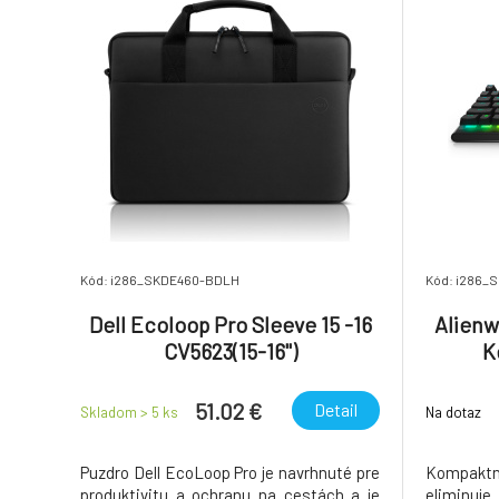
Kód: i286_SKDE460-BDLH
Kód: i286
Dell Ecoloop Pro Sleeve 15 -16
Alienw
CV5623(15-16")
K
51.02 €
Detail
Skladom > 5
ks
Na dotaz
Puzdro Dell EcoLoop Pro je navrhnuté pre
Kompaktn
produktivitu a ochranu na cestách a je
eliminu