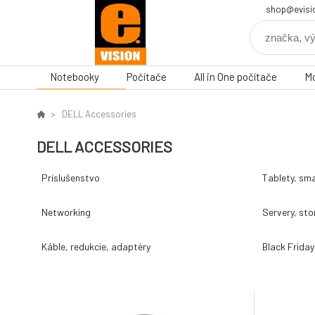
shop@evisi
Notebooky
Počítače
All in One počítače
Mo
DELL Accessories
DELL ACCESSORIES
Príslušenstvo
Tablety, sma
Networking
Servery, st
Káble, redukcie, adaptéry
Black Friday