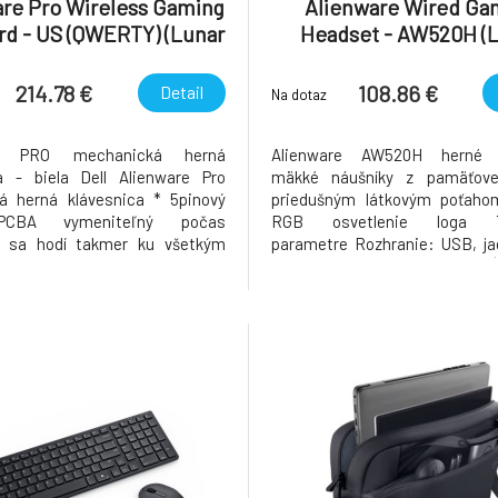
re Pro Wireless Gaming
Alienware Wired Ga
d - US (QWERTY) (Lunar
Headset - AW520H (
Light)
Light)
214.78 €
108.86 €
Detail
Na dotaz
re PRO mechanická herná
Alienware AW520H herné s
a - biela Dell Alienware Pro
mäkké náušníky z pamäťove
á herná klávesnica * 5pinový
priedušným látkovým poťaho
PCBA vymeniteľný počas
RGB osvetlenie loga T
y sa hodí takmer ku všetkým
parametre Rozhranie: USB, j
m a 5pinovým prepínačom *
Typ pripojenia: káblové USB Dĺ
ica je vyrobená zo 47% z
2m Režim zvukového výstup
ých plastov * pripojenie v troch
Vstavaný dekodér: Dol
 bezdrôtové pripojenie 2,4GHz,
Frekvenčný rozsah: 20
ipojeni
Impedancia: 32 Ohmov Maximál