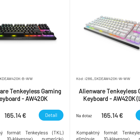
_SKDEAW420K-B-WW
Kód: i286_SKDEAW420K-W-WW
are Tenkeyless Gaming
Alienware Tenkeyless
eyboard - AW420K
Keyboard - AW420K (
Light)
165.14 €
165.14 €
Detail
Na dotaz
ý formát Tenkeyless (TKL)
Kompaktný formát Tenkeyle
je 10-klávesovú numerickú
eliminuje 10-klávesovú n