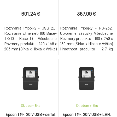
601.24 €
367.09 €
Rozhrania Prípojky - USB 2.0,
Rozhrania Prípojky - RS-232,
Rozhranie Ethernet (100 Base-
Otvorenie zásuvky Všeobecne
TX/10 Base-T) Všeobecne
Rozmery produktu - 160 x 248 x
Rozmery produktu - 140 x 148 x
139 mm (Šírka x Hlbka x Výška)
203 mm (Šírka x Hlbka x Výška)
Hmotnost produktu - 2,7 kg
Hmotnost produktu - 1,9 kg
Farba - Epson Dark Grey
Farba - Epson Dark Grey
Hladina akustického tlaku -
Hladina akustického tlaku -
Operation (Roll):64 dB (A)
Operation (Roll):53 dB (A)
Vlhkost vzduchu - Prevádzka
Vlhkost vzduchu - Prevádzka
10% - 90%, Skladovanie 10% -
10% - 90%, Skladovanie 10% -
90% Teplota - Skladovanie
90% Teplota - Prevádzka 5°C -
-10°C - 50°C Záruka - 12 mesia
4
Skladom 5
ks
Skladom > 5
ks
Epson TM-T20IV USB + serial,
Epson TM-T20IV USB + LAN,