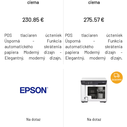
cierna
cierna
230.85 €
275.57 €
POS tlaciaren úcteniek
POS tlaciaren úcteniek
Úsporná - Funkcia
Úsporná - Funkcia
automatického skrátenia
automatického skrátenia
papiera Moderný dizajn -
papiera Moderný dizajn -
Elegantný, moderný dizajn,
Elegantný, moderný dizajn,
ideálny do priestorov pre
ideálny do priestorov pre
zákazníkov Spolahlivost -
zákazníkov Spolahlivost -
Mechanizmus so životnostou
Mechanizmus so životnostou
15 miliónov riadkov Vysoká
15 miliónov riadkov Vysoká
ZADARMO
rýchlost tlace - Rýchlost tlace
rýchlost tlace - Rýchlost tlace
250 mm/s Flexibilné možnosti
250 mm/s Flexibilné možnosti
pripojenia - Tlaciaren Epson
pripojenia - Tlaciaren Epson
TM-T20IV(101) podporuje roz
TM-T20IV(102) podporuje Eth
Na dotaz
Na dotaz