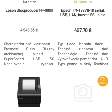
Na dotaz
Skladom 1
ks
Epson Discproducer PP-100III
Epson TM-T88VII-111 serial,
USB, LAN, buzzer, PS - biela
497.78 €
4 545.83 €
Charakteristické vlastnosti -
Typ tlače Metóda tlače -
Presnosť Disky Blu-ray
Tepelná riadková tlač
archivačnej akosti -
Technológia - Tepelná tlač
SuperSpeed USB 3.0
Vyrovnávacia pamäť dát - 4 kB
Napaľovanie vysokou
Typy písma a štýly Rýchlosť
rýchlosťou 8 diskov Blu-ray za
tlače - 500 mm/s Súbor
hodinu - Vysoká kapacita
tlačových znakov - ANK,
Výroba 100 diskov v jednej
Tradičná čínština,
dávke - Dodávané so
Zjednodušené čínština,
ZADARMO
softvérom Total Disc Maker 7.0
Japončina, Kórejčina Stĺpcová
- Technológia AcuGrip
kapacita receipt - Šírka
Spoľahlivá robotická
papiera 80 mm, 42 / 56 Výška
prevádzka Rýchlosť
písma - 1,41 mm (Š) x 3,39 mm
publikovania (napálenie a tlač
(V)