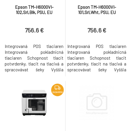
Epson TM-H6000VI-
Epson TM-H6000VI-
102,Srl,Blk, PSU, EU
101,Srl,Wht, PSU, EU
756.6 €
756.6 €
Integrovaná POS tlaciaren
Integrovaná POS tlaciaren
Integrovaná pokladnicná
Integrovaná pokladnicná
tlaciaren Schopnost tlacit
tlaciaren Schopnost tlacit
potvrdenky, tlacit na tlacivá a
potvrdenky, tlacit na tlacivá a
spracovávat šeky Vyššia
spracovávat šeky Vyššia
efektivita Tlac rýchlostou až
efektivita Tlac rýchlostou až
500 mm/są, spracovanie
500 mm/są, spracovanie šekov
šekov a automatická rezacka
a automatická rezacka
Flexibilné možnosti pripojenia
Flexibilné možnosti pripojenia
ZADARMO
Zabudované rozhranie USB a
Zabudované rozhranie USB a
Ethernet vo všetkých
Ethernet vo všetkých
modeloch Investícia do
modeloch Investícia do
budúcnosti ePOS-Print, e
budúcnosti ePOS-Print, e