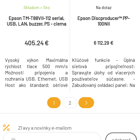
Skladom > 5
ks
Na dotaz
Epson TM-T88VII-112 serial,
Epson Discproducer™ PP-
USB, LAN, buzzer, PS - cierna
100NII
405.24 €
6 112.29 €
Vysoký výkon Maximálna
Kľúčové funkcie - Úplná
rýchlost tlace 500 mm/s
sieťová pripojiteľnosť:
Možnosti pripojenia a
Spravujte úlohy od viacerých
rozhrania USB, Ethernet, USB
používateľov súčasne. -
Host ako štandard; sériové
Zabudovaný ovládací panel: Na
rozhranie a zariadenie
interný pevný disk je možné
PoweredUSB, možnosti
uložiť až 120 úloh. - Podpora
1
2
Spätná kompatibilita Plne
softvéru: Jeho súčasťou je
kompatibilná s existujúcim
plná softvérová podpora a
softvérom T88V a T88VI
nástroje. - Vysoká kvalita
Šetrná k životnému prostrediu
tlače: Detailné výtlačky sú
Zľavy a novinky e-mailom
Nízka spotreba energie,
odolné voči rozmazaniu a vode.
podpora papiera bez fenolov
- Hospodárno
odoberať