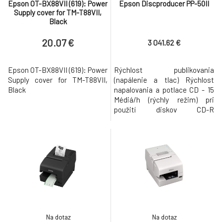
Epson OT-BX88VII (619): Power
Epson Discproducer PP-50II
Supply cover for TM-T88VII,
Black
20.07 €
3 041.62 €
Epson OT-BX88VII (619): Power
Rýchlost publikovania
Supply cover for TM-T88VII,
(napálenie a tlac) Rýchlost
Black
napalovania a potlace CD - 15
Médiá/h (rýchly režim) pri
použití diskov CD-R
odporúcaných spolocnostou
Epson Rýchlost napalovania a
potlace DVD - 8 Médiá/h (rýchly
režim) pri použití diskov DVD-R
odporúcaných spolocnostou
Epson Rýchlost napálenia a
tlace disku Blu-ray - 3 Médiá/h
Režimy p
Na dotaz
Na dotaz