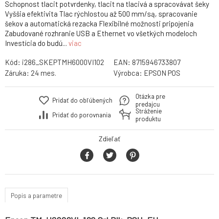
Schopnost tlacit potvrdenky, tlacit na tlacivá a spracovávat šeky
Vyššia efektivita Tlac rýchlostou až 500 mm/są, spracovanie
šekov a automatická rezacka Flexibilné možnosti pripojenia
Zabudované rozhranie USB a Ethernet vo všetkých modeloch
Investícia do budú...
viac
Kód:
i286_SKEPTMH6000VI102
EAN:
8715946733807
Záruka:
24 mes.
Výrobca:
EPSON POS
Otázka pre
Pridať do obľúbených
predajcu
Stráženie
Pridať do porovnania
produktu
Zdieľať
Popis a parametre