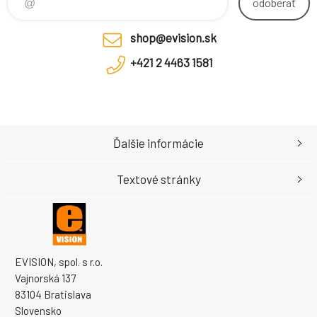
odoberať
shop@evision.sk
+421 2 4463 1581
Ďalšie informácie
Textové stránky
EVISION, spol. s r.o.
Vajnorská 137
83104 Bratislava
Slovensko