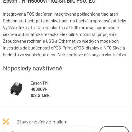
Epson TM-H6000VI-102,Srl,Blk, PSU, EU
Integrovaná POS tlaciaren Integrovaná pokladnicná tlaciaren
Schopnost tlacit potvrdenky, tlacit na tlacivá a spracovávat šeky
Vyššia efektivita Tlac rýchlostou až 500 mm/są, spracovanie
šekov a automatická rezacka Flexibilné možnosti pripojenia
Zabudované rozhranie USB a Ethernet vo všetkých modeloch
Investícia do budúcnosti ePOS-Print, ePOS-display a NFC Skvelá
hodnota za vynaloženú cenu Nízke celkové náklady na vlastníctvo
Naposledy navštívené
Epson TM-
H6000VI-
102,Srl,Blk,
PSU, EU
Zľavy a novinky e-mailom