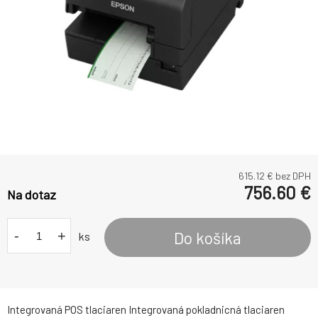
615.12
€ bez DPH
756.60
€
Na dotaz
-
+
Do košíka
ks
Integrovaná POS tlaciaren Integrovaná pokladnicná tlaciaren