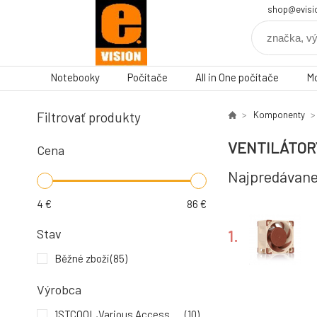
shop@evisi
Notebooky
Počítače
All in One počítače
Mo
Filtrovať produkty
Komponenty
VENTILÁTOR
Cena
Najpredávane
4
€
86
€
Stav
1.
Běžné zboží
(85)
Výrobca
4.
1STCOOL,Various Accessories
(10)