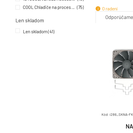
COOL Chladiče na procesory
(75)
O radení
Odporúčam
Len skladom
7.
Len skladom
(41)
Kód: i286_SKNA-FK
NA