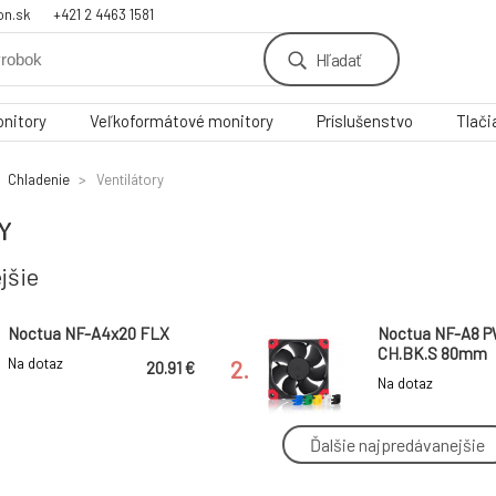
on.sk
+421 2 4463 1581
Hľadať
nitory
Veľkoformátové monitory
Príslušenstvo
Tlači
Chladenie
Ventilátory
Y
jšie
Noctua NF-A4x20 FLX
Noctua NF-A8 
CH.BK.S 80mm
Na dotaz
2.
20.91 €
Na dotaz
Ďalšie najpredávanejšie
Noctua NF-A8 ULN 80mm
Noctua NF-A12x
PWM
Na dotaz
5.
24.94 €