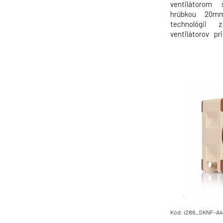
ventilátorom
hrúbkou 20m
technológii 
ventilátorov 
hlavne veľmi vy
hodín), výdrž
strednej čast
modelom prináša 
Kód: i286_SKNF-A