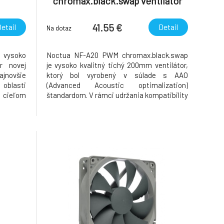
chromax.black.swap ventilátor
200x200x30 mm
41.55 €
etail
Detail
Na dotaz
ysoko
Noctua NF-A20 PWM chromax.black.swap
r novej
je vysoko kvalitný tichý 200mm ventilátor,
jnovšie
ktorý bol vyrobený v súlade s AAO
oblasti
(Advanced Acoustic optimalization)
 cieľom
štandardom. V rámci udržania kompatibility
 tichého
s dnešnými skrinkami NF-A20 PWM
rnejšie
disponuje až tromi, rôznymi inštalačnými
coustic
otvormi - 154 x 154 mm a 110 x 180mm
poskytujú kompatib