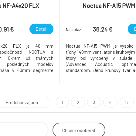
a NF-A4x20 FLX
Noctua NF-A15 PWM
0.91 €
36.24 €
Detail
D
Na dotaz
A4x20 FLX je 40 mm
Noctua NF-A15 PWM je vysoko k
 spoločnosti NOCTUA s
tichý 140mm ventilátor s kruhový
m. Okrem už známych
ktorý bol vyrobený v súlad
z posledných modelov
(Advanced Acoustic optimali
prináša v 40mm segmente
štandardom. Jeho kruhový tvar 
sokú spoľahlivosť (150 000
montážne otvory (105 mm rozteč) p
 a záruku. Menší priemer
perfektný výkon na pasívoch high-
i rotora oproti bežným
CPU chladičoch . Vďaka sofistik
ša lepší prietok a tlak
aerodynamickému dizajnu, ktoré
ovaní t
Predchádzajúca
1
2
3
4
5
Chcem
odoberať