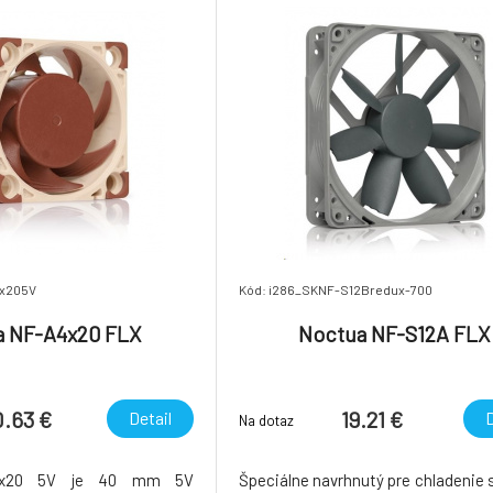
4x205V
Kód: i286_SKNF-S12Bredux-700
a NF-A4x20 FLX
Noctua NF-S12A FLX
0.63 €
19.21 €
Detail
D
Na dotaz
4x20 5V je 40 mm 5V
Špeciálne navrhnutý pre chladenie s