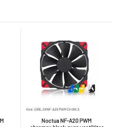
Skladom > 5
ks
35.95 €
4.65 €
iPPC-
Noctua NF-A15 HS-PWM
chromax.black.swap
9.
Na dotaz
33.06 €
32.12 €
Kód: i286_SKNF-A20 PWM CH.BK.S
WM
Noctua NF-A20 PWM