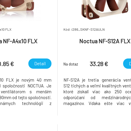
x10 FLX
Kód: i286_SKNF-S12AULN
a NF-A4x10 FLX
Noctua NF-S12A FLX
0.85 €
33.28 €
Detail
D
Na dotaz
x10 FLX je novým 40 mm
NF-S12A je tretia generácia vent
d spoločnosti NOCTUA. Je
S12 tichých a veľmi kvalitných vent
ventilátorom s menším
ktoré získali viac ako 250 oc
0mm od tejto spoločnosti.
odporúčaní od medzinárodn
ámych technológii z
magazínov. Vďaka ešte viac vy
lov ventilátorov prináša v
konštrukcii lopatiek s Anti-sta
e hlavne veľmi vysokú
(malé výstupy na lopatkách), ktorá 
0 000 hodín), výdrž a záruku.
tandeme s novým AAO (Advanced A
trednej
optimalization) rámčekom