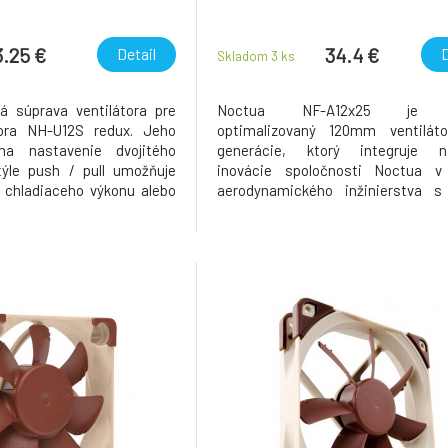
3.25 €
34.4 €
Detail
D
Skladom 3
ks
á súprava ventilátora pre
Noctua NF-A12x25 je v
sora NH-U12S redux. Jeho
optimalizovaný 120mm ventiláto
na nastavenie dvojitého
generácie, ktorý integruje na
týle push / pull umožňuje
inovácie spoločnosti Noctua v 
e chladiaceho výkonu alebo
aerodynamického inžinierstva s
vne hluku tým, že dva
dosiahnuť bezprecedentnú úroveň
cujú pri nižších otáčkach.
chladenia. Využíva najmode
 druhý ventilátor NF-P12
technológie ako AAO (Advanced A
Optimization) alebo Flow Acc