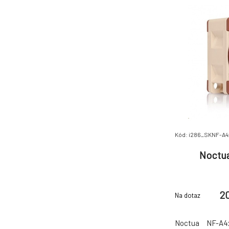
Kód: i286_SKNF-A
Noctu
2
Na dotaz
Noctua NF-A