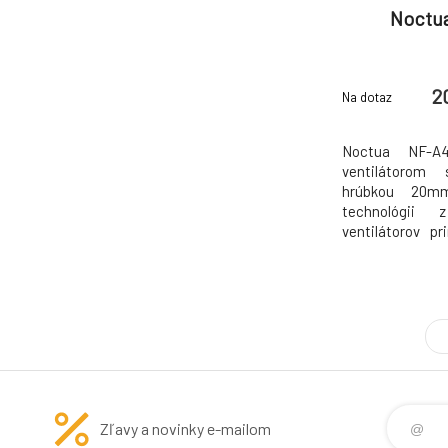
Noctu
2
Na dotaz
Noctua NF-
ventilátorom
hrúbkou 20m
technológii 
ventilátorov 
hlavne veľmi vy
hodín), výdrž
strednej čast
modelom priná
vzduchu pri zach
Zľavy a novinky e-mailom