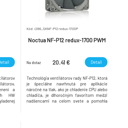
Kód: i286_SKNF-P12 redux-1700P
Noctua NF-P12 redux-1700 PWM
20.41 €
etail
Detail
Na dotaz
ilátorov
Technológia ventilátorov rady NF-P12, ktorá
ilátorov,
je špeciálne navrhnutá pre aplikácie
enení a
náročné na tlak, ako je chladenie CPU alebo
ých HW
chladiča, je dlhoročným favoritom medzi
ladenej
nadšencami na celom svete a pomohla
ll knobs
nájsť reputáciu spoločnosti Noctua ako
pracuje v
špičkového výrobcu špičkových tichých
coustic
chladiacich prvkov. Nové vydanie rady
Redux prináša tento oceň