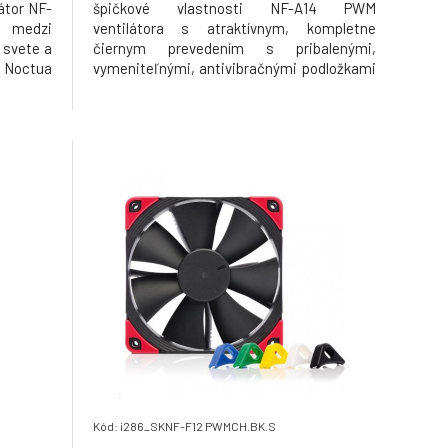
átor NF-
špičkové vlastnosti NF-A14 PWM
 medzi
ventilátora s atraktívnym, kompletne
 svete a
čiernym prevedením s pribalenými,
 Noctua
vymeniteľnými, antivibračnými podložkami
tnejších
(rohy rámčeka) v čiernom, červenom, žltom,
a. Nová
zelenom, modrom a bielom prevedení. Je
ný mode
tak môžné si prispôsobiť farebnú
kombináciu, pričom s ďalším
(dokúpiteľným) prí
Kód: i286_SKNF-F12 PWMCH.BK.S