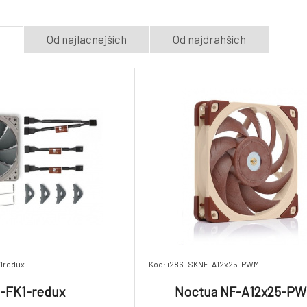
Na dotaz
e
Od najlacnejších
Od najdrahších
Noctua NF-A14 PWM
Noctua NF-A14 
chromax.black.swap
3000PWM
8.
Skladom 1
ks
Skladom 1
ks
32.61 €
1redux
Kód: i286_SKNF-A12x25-PWM
-FK1-redux
Noctua NF-A12x25-P