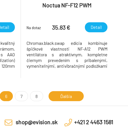
Noctua NF-F12 PWM
35.83 €
etail
Detail
Na dotaz
valitný
Chromax.black.swap edícia kombinuje
m rámom,
špičkové vlastnosti NF-A12 PWM
e s AAO
ventilátora s atraktívnym, kompletne
zation)
čiernym prevedením s pribalenými,
a 120mm
vymeniteľnými, antivibračnými podložkami
oskytuje
(rohy rámčeka) v čiernom, červenom, žltom,
endových
zelenom, modrom a bielom prevedení. Je
ovanému,
tak môžné si prispôsobiť farebnú
kombináciu, pričom s ďalším
(dokúpiteľným) prí
6
7
8
Ďalšia
shop@evision.sk
+421 2 4463 1581