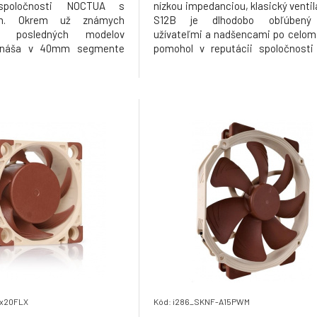
 spoločnosti NOCTUA s
nízkou impedanciou, klasický ventil
m. Okrem už známych
S12B je dlhodobo obľúbený
z posledných modelov
užívateľmi a nadšencami po celom
prináša v 40mm segmente
pomohol v reputácii spoločnosti
sokú spoľahlivosť (150 000
ako výrobcu Top výrobkov z najkvali
 a záruku. Menší priemer
tichých komponentov chladeni
i rotora oproti bežným
redux séria prináša tento oceňova
lepší prietok a tlak v
4x20FLX
Kód: i286_SKNF-A15PWM