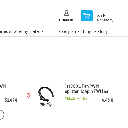
Košík
Prihlásiť
je prázdny
arne, spotrebný materiál
Tablety, smartfóny, telefóny
PWM
1stCOOL Fan PWM
splitter, 1x 4pin PWM na
3.
3x 4pin PWM
Skladom 4
ks
32.87 €
4.43 €
25 G2 LS-
1stCOOL SILENT 120mm
FAN Black/White
6.
3pin/Molex