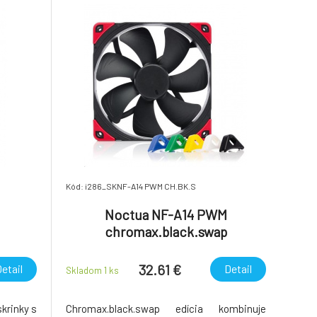
Kód: i286_SKNF-A14 PWM CH.BK.S
Noctua NF-A14 PWM
chromax.black.swap
32.61 €
etail
Detail
Skladom 1
ks
krinky s
Chromax.black.swap edícia kombinuje