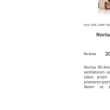
Kód: i286_SKNF-A4
Noctu
2
Na dotaz
Noctua NF-A4
ventilátorom o
vôbec prvým 
priemerom pod 8
Okrem už zn
posledných mode
60mm segment
spoľahlivosť (15
Menší priemer s