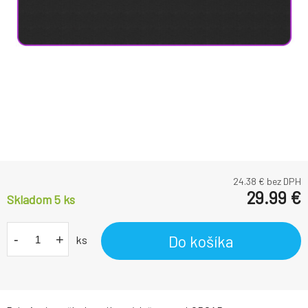
24.38
€ bez DPH
29.99
€
Skladom 5
ks
-
+
Do košíka
ks