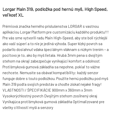
Lorgar Main 319, podložka pod hernú myš, High Speed,
veľkosť XL
Prémiová značka herného príslušenstva LORGAR s vastnou
aplikáciou Lorgar Platform pre customizáciu každého produktu!!!
Pre vás sme vytvorili radu Main High-Speed, aby ste boli rýchlejší
ako vaši súperi a to nie je jediná výhoda. Super klzký povrch sa
podarilo dosiahnuť vďaka špeciálnym vláknam s nízkym trením – a
pocitovo je to, ako by myš lietala. Hrubá 3mm pena s dvojitým
stehom na okraji zabezpečuje vynikajúci komfort a odolnosť.
Protišmyková gumová základňa sa nepohne, pokiaľ to vážne
nechcete. Nemusíte sa obávať kompatibility: každý senzor
funguje dobre s touto podložkou. Použite hernú podložku pod myš
Main 319 podľa svojich predstáv a choďte získať nejaké fragy!
VLASTNOSTI / ŠPECIFIKÁCIE 900mm x 360mm x 3mm
Vysokorýchlostný povrch Dvojitým stehom zosilnený okraj
Vynikajúca protišmyková gumová základňa Optimalizované pre
všetky citlivosti myší a senzory