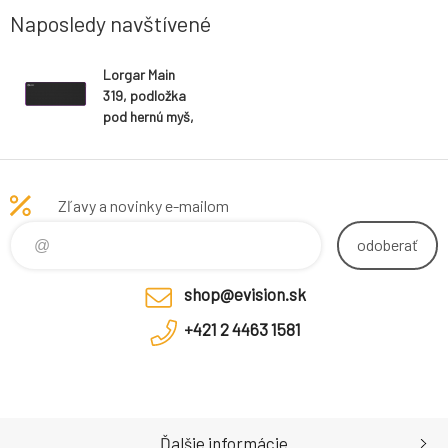
Naposledy navštívené
Lorgar Main
319, podložka
pod hernú myš,
High Speed,
veľkosť XL
Zľavy a novinky e-mailom
odoberať
shop@evision.sk
+421 2 4463 1581
Ďalšie informácie