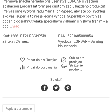
Prémiová značka herného príslušenstva LORGAR s vastnou
aplikáciou Lorgar Platform pre customizáciu každého produktu!!!
Pre vás sme vytvorili radu Main High-Speed, aby ste boli rýchlejší
ako vaši súperi a to nie je jediná výhoda. Super klzký povrch sa
podarilo dosiahnuť vďaka špeciálnym vláknam s nízkym trením – a
poci...
viac
Kód:
i286_DT2LRGGMP319
EAN:
5291485009854
Záruka:
24 mes.
Výrobca:
LORGAR - Gaming
Mousepads
Otázka pre
Pridať do obľúbených
predajcu
Stráženie
Pridať do porovnania
produktu
Zdieľať
Popis a parametre