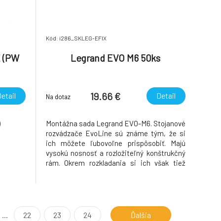
Kód: i286_SKLEG-EFIX
 (PW
Legrand EVO M6 50ks
19.66 €
etail
Detail
Na dotaz
)
Montážna sada Legrand EVO-M6. Stojanové
rozvádzače EvoLine sú známe tým, že si
ich môžete ľubovoľne prispôsobiť. Majú
vysokú nosnosť a rozložiteľný konštrukčný
rám. Okrem rozkladania si ich však tiež
sami poskladáte. Vybavíte si ich policami,
organizátormi a ďalším príslušenstvom. A
na jeho pripevnenie vám pomôže práve táto
montážna súpra
...
22
23
24
Ďalšia