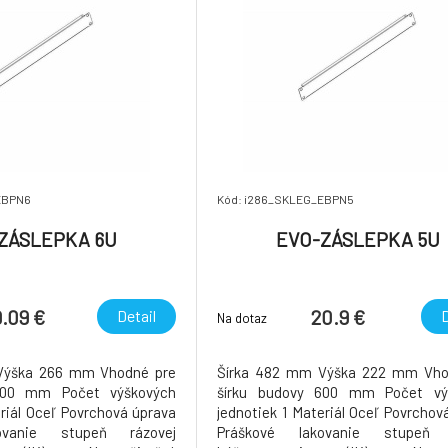
EBPN6
Kód: i286_SKLEG_EBPN5
ZÁSLEPKA 6U
EVO-ZÁSLEPKA 5U
9.09 €
20.9 €
Detail
D
Na dotaz
Výška 266 mm Vhodné pre
Šírka 482 mm Výška 222 mm Vho
600 mm Počet výškových
šírku budovy 600 mm Počet vý
eriál Oceľ Povrchová úprava
jednotiek 1 Materiál Oceľ Povrchov
ovanie stupeň rázovej
Práškové lakovanie stupeň 