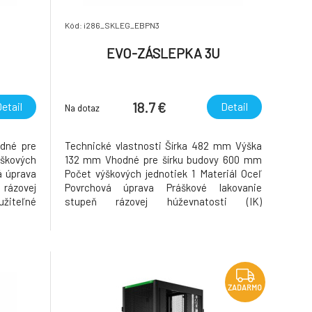
Kód: i286_SKLEG_EBPN3
EVO-ZÁSLEPKA 3U
18.7 €
etail
Detail
Na dotaz
dné pre
Technické vlastnosti Šírka 482 mm Výška
škových
132 mm Vhodné pre šírku budovy 600 mm
á úprava
Počet výškových jednotiek 1 Materiál Oceľ
rázovej
Povrchová úprava Práškové lakovanie
iteľné
stupeň rázovej húževnatosti (IK)
a -25-70
Nepoužiteľné Prevádzková / nastavovacia
C Farba
teplota -25-70 °C Teplota skladovania 25-
énov Áno
25 °C Farba čierna Číslo RAL 9005 Bez
 Nie
halogénov Áno Priestor / informa
ZADARMO