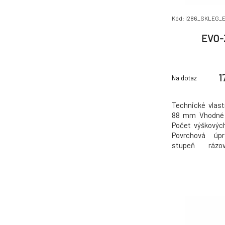
Kód: i286_SKLEG_
EVO-
1
Na dotaz
Technické vlas
88 mm Vhodné 
Počet výškových
Povrchová úpr
stupeň rázov
Nepoužiteľné P
teplota -25-70 
25 °C Farba č
halogénov Áno P