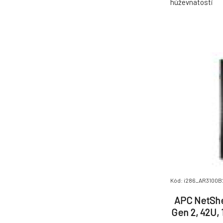
húževnatost
Prevádzková / n
°C Teplota sk
čierna Číslo R
Priestor / infor
Kód: i286_AR3100B
APC NetShe
Gen 2, 42U,