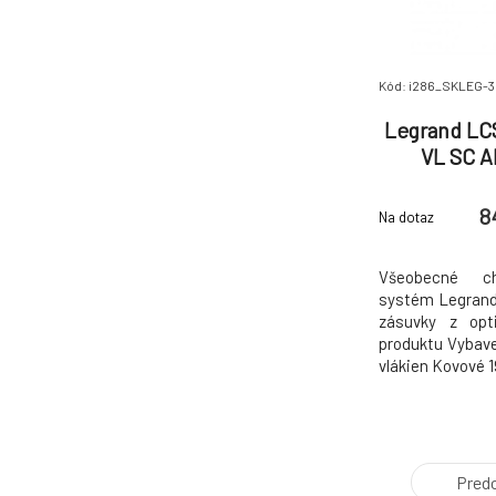
Kód: i286_SKLEG-3
Legrand LC
VL SC 
8
Na dotaz
Všeobecné cha
systém Legrand,
zásuvky z opti
produktu Vybave
vlákien Kovové 
z optických vl
dodávané so 
skrutiek, 2 kábl
navíjací systém 
Pred