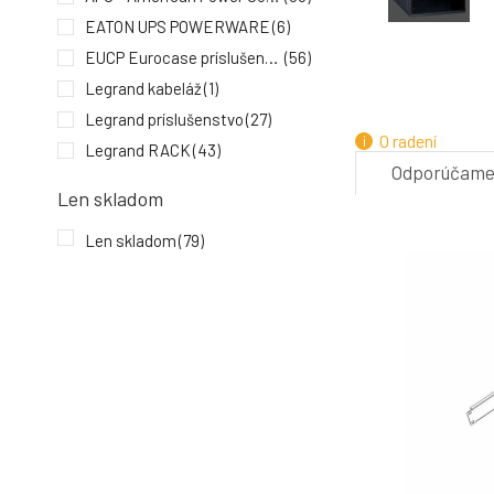
EATON UPS POWERWARE
(6)
EUCP Eurocase príslušenstvo
(56)
ZADARMO
Legrand kabeláž
(1)
4.
Legrand príslušenstvo
(27)
O radení
Legrand RACK
(43)
Odporúčam
Legrand Smart Home
(2)
Len skladom
Legrand UPS
(3)
7.
Len skladom
(79)
OEM cabling
(79)