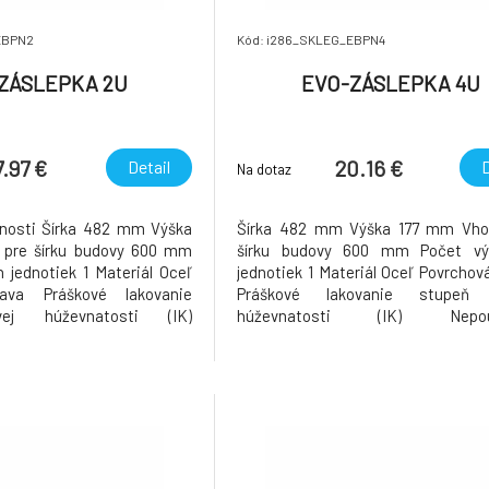
EBPN2
Kód: i286_SKLEG_EBPN4
ZÁSLEPKA 2U
EVO-ZÁSLEPKA 4U
7.97 €
20.16 €
Detail
D
Na dotaz
tnosti Šírka 482 mm Výška
Šírka 482 mm Výška 177 mm Vho
pre šírku budovy 600 mm
šírku budovy 600 mm Počet vý
 jednotiek 1 Materiál Oceľ
jednotiek 1 Materiál Oceľ Povrchov
ava Práškové lakovanie
Práškové lakovanie stupeň 
ej húževnatosti (IK)
húževnatosti (IK) Nepouž
revádzková / nastavovacia
Prevádzková / nastavovacia teplot
°C Teplota skladovania 25-
°C Teplota skladovania 25-25 °
ierna Číslo RAL 9005 Bez
čierna Číslo RAL 9005 Bez halog
riestor / informač
Priestor / informačná plocha štítku