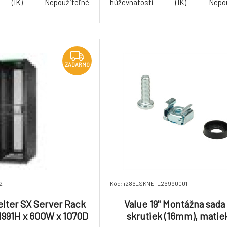
i (IK) Nepoužiteľné
húževnatosti (IK) Nepouž
astavovacia teplota -25-70
Prevádzková / nastavovacia teplot
ladovania 25-25 °C Farba
°C Teplota skladovania 25-25 °
AL 9005 Bez halogénov Áno
čierna Číslo RAL 9005 Bez halog
mačná plocha štítku Nie
Priestor / informačná plocha štítku
ZADARMO
2
Kód: i286_SKNET_26990001
lter SX Server Rack
Value 19" Montážna sada
 1991H x 600W x 1070D
skrutiek (16mm), matie