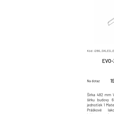
Kód: i286_SKLEG_
EVO-
1
Na dotaz
Šírka 482 mm 
šírku budovy 
jednotiek 1 Mat
Práškové lak