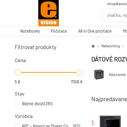
shop@evisi
Notebooky
Počítače
All in One počítače
Mo
Filtrovať produkty
Networking
DÁTOVÉ ROZ
Cena
Nástenné
5
€
7306
€
Stav
Najpredávane
Běžné zboží
(281)
Výrobca
1.
APC - American Power Conversion
(63)