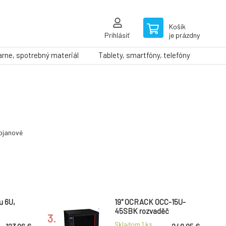
Košík
Prihlásiť
je prázdny
arne, spotrebný materiál
Tablety, smartfóny, telefóny
ojanové
u 6U,
19" OCRACK OCC-15U-
45SBK rozvaděč
3.
mm
nástěnný 15U/450mm
Skladom 1
ks