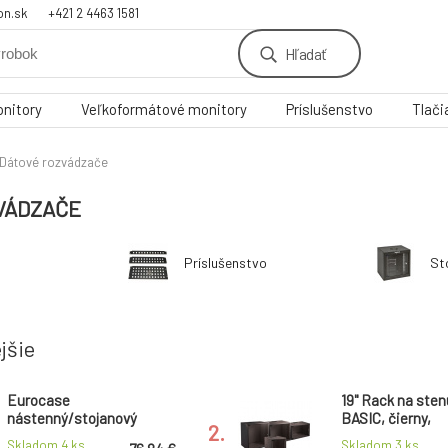
on.sk
+421 2 4463 1581
Hľadať
nitory
Veľkoformátové monitory
Príslušenstvo
Tlači
Dátové rozvádzače
VÁDZAČE
Príslušenstvo
St
jšie
Eurocase
19" Rack na sten
nástenný/stojanový
BASIC, čierny,
2.
rozvádzač GQ5606 6U / 19"
304x535x450 
Skladom 4
ks
Skladom 3
ks