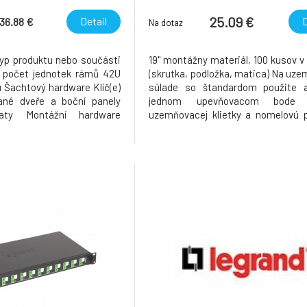
th Sides, Black
podložiek (100 ks v bal
25.09 €
Detail
D
536.88 €
Na dotaz
typ produktu nebo součásti
19" montážny materiál, 100 kusov v
 počet jednotek rámů 42U
(skrutka, podložka, matica) Na uze
 Šachtový hardware Klíč(e)
súlade so štandardom použite 
vané dveře a boční panely
jednom upevňovacom bode 
paty Montážní hardware
uzemňovacej klietky a nomelovú 
ná kolečka Boční panely
Na pripevnenie predných pa
99,1 cm šířka 60 cm hloubka
rozvodných panelov alebo iných vs
 přístroje 122,14 kg barva
komponentov na rámy, uhlové profi
prefe
hĺbkové vzpery s pravouhlým