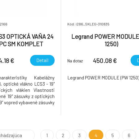
2166
Kód: i286_SKLEG-310835
S3 OPTICKÁ VAŇA 24
Legrand POWER MODULE
APC SM KOMPLET
1250)
4.18 €
450.08 €
Detail
D
Na dotaz
rakteristiky Kabelážny
Legrand POWER MODULE (PW 1250
 optické vlákno LCS3 - 19"
ckých vlákien Vlastnosti
né 19" zásuvky z optických
19” vopred vybavené zásuvky
ákien, 4 káblové vstupy,
súpravou na upevnenie
ové vývodky (O 13,5 a 16 mm),
a
chádzajúca
1
2
3
4
5
6