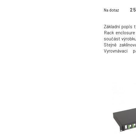
mm, wi
2 
Na dotaz
Základní popis 
Rack enclosure
součást výrobku
Stejně zaklíno
Vyrovnávací 
Předinstalova
Fyzický výška 1
107 cm hmotnost
Černá Mounting 