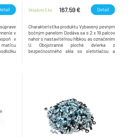
.)
167.59 €
etail
Detail
Skladom 5
ks
 súprave
Charakteristika produktu Vybavený pevným
mnenie v
bočným panelom Dodáva sa s 2 x 19 palcov
aspoň v
nahor s nastaviteľnou hĺbkou as označením
maticu
U. Obojstranné ploché dvierka z
podložku
bezpečnostného skla so sieťotlačou a
nelov,
integrovaným zámkom 3 predrezané
tavaných
káblové vstupy (horný, spodný a zadný).
ly alebo
Perforácie pre prirodzené vetranie. Môže
tiež umiestniť súpravu ventilátor