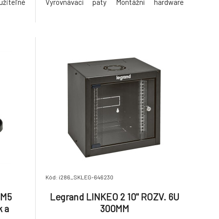
iteľné
Vyrovnávací paty Montážní hardware
a -25-70
Předinstalovaná kolečka Boční panely
C Farba
Fyzický výška 199,1 cm šířka 75 cm hloubka
énov Áno
107 cm hmotnost přístroje 152,13 kg barva
 Nie
Černá Mounting prefe
Kód: i286_SKLEG-646230
 M5
Legrand LINKEO 2 10" ROZV. 6U
k a
300MM