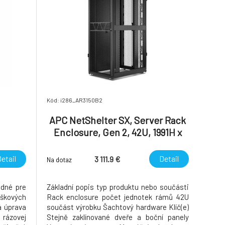
Kód: i286_AR3150B2
APC NetShelter SX, Server Rack
Enclosure, Gen 2, 42U, 1991H x
750W x 1070D mm, with Sides,
Black
etail
Detail
3 111.9 €
Na dotaz
dné pre
Základní popis typ produktu nebo součásti
škových
Rack enclosure počet jednotek rámů 42U
á úprava
součást výrobku Šachtový hardware Klíč(e)
rázovej
Stejně zaklínované dveře a boční panely