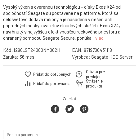
Vysoký výkon s overenou technológiou – disky Exos X24 od
spoločnosti Seagate sú postavené na platforme, ktorá sa
celosvetovo dodáva milióny a je nasadená v riešeniach
popredných poskytovateľov cloudových služieb. Exos X24,
navrhnutý s najvyššou efektívnosťou rackového priestoru a
chránený pomocou Seagate Secure, ponúka...
viac
Kód:
i286_ST24000NM002H
EAN:
8719706431118
Záruka:
36 mes.
Výrobca:
Seagate HDD Server
Otázka pre
Pridať do obľúbených
predajcu
Stráženie
Pridať do porovnania
produktu
Zdieľať
Popis a parametre