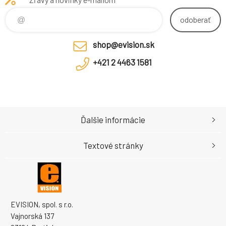
odoberať
shop@evision.sk
+421 2 4463 1581
Ďalšie informácie
Textové stránky
EVISION, spol. s r.o.
Vajnorská 137