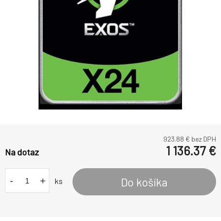
923.88
€ bez DPH
1 136.37
€
Na dotaz
-
+
Do košíka
ks