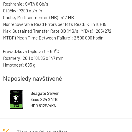
Rozhranie: SATA 6 Gb/s
Otáčky: 7200 ot/min
Cache, Multisegmented (MB): 512 MB
Nonrecoverable Read Errors per Bits Read: <1 in 10E15
Max. Sustained Transfer Rate OD (MB/s, MiB/s): 285/272
MTBF (Mean Time Between Failure): 2 500 000 hodín
Prevádzková teplota: 5 - 60°C
Rozmery: 26,1 x 101,85 x 147 mm
Hmotnosť: 685 g
Naposledy navštívené
Seagate Server
Exos X24 24TB
HDD 512E/4KN
3,5" 7200RPM
512MB SATA
6Gb/s
Zľavy a novinky e-mailom