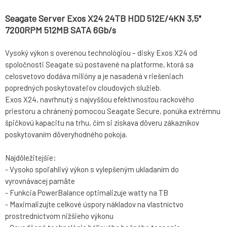
Seagate Server Exos X24 24TB HDD 512E/4KN 3,5"
7200RPM 512MB SATA 6Gb/s
Vysoký výkon s overenou technológiou – disky Exos X24 od
spoločnosti Seagate sú postavené na platforme, ktorá sa
celosvetovo dodáva milióny a je nasadená v riešeniach
popredných poskytovateľov cloudových služieb.
Exos X24, navrhnutý s najvyššou efektívnosťou rackového
priestoru a chránený pomocou Seagate Secure, ponúka extrémnu
špičkovú kapacitu na trhu, čím si získava dôveru zákazníkov
poskytovaním dôveryhodného pokoja.
Najdôležitejšie:
- Vysoko spoľahlivý výkon s vylepšeným ukladaním do
vyrovnávacej pamäte
- Funkcia PowerBalance optimalizuje watty na TB
- Maximalizujte celkové úspory nákladov na vlastníctvo
prostredníctvom nižšieho výkonu