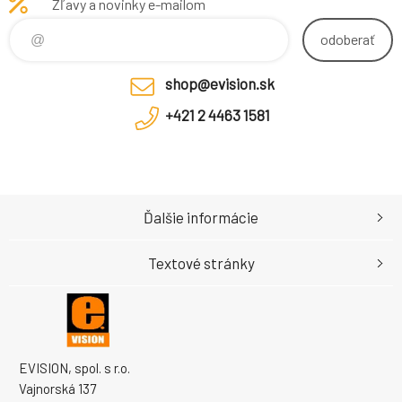
Zľavy a novinky e-mailom
Seagate Secure, ponúka
výkon 6 Gb/s. Pre svoj
extrémnu špičkovú k
odoberať
shop@evision.sk
+421 2 4463 1581
Ďalšie informácie
Textové stránky
EVISION, spol. s r.o.
Vajnorská 137