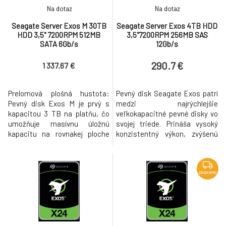
Na dotaz
Na dotaz
Seagate Server Exos M 30TB
Seagate Server Exos 4TB HDD
HDD 3,5" 7200RPM 512MB
3,5"7200RPM 256MB SAS
SATA 6Gb/s
12Gb/s
290.7 €
1 337.67 €
Prelomová plošná hustota:
Pevný disk Seagate Exos patrí
Pevný disk Exos M je prvý s
medzi najrýchlejšie
kapacitou 3 TB na platňu, čo
veľkokapacitné pevné disky vo
umožňuje masívnu úložnú
svojej triede. Prináša vysoký
kapacitu na rovnakej ploche
konzistentný výkon, zvýšenú
pre maximalizáciu efektivity
spoľahlivosť a bezpečnosť dát
dátového centra riadenej
pre vaše dátové centrum. Disk
umelou inteligenciou.
je navrhnutý pre vysokú
Bezkonkurenčná kapacita:
pracovnú záťaž až 550TB/rok
ZADARMO
Viac ako 30 TB úložiska v
24 hodín 7 dní v týždni.
štandardnom 3,5-palcovom
Najvhodnejší pre aplikácie:
formáte poskytuje kapacitu vo
Hyperškálové
veľkom meradle a zár
aplikácie/cloudové da