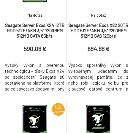
Na dotaz
Na dotaz
Seagate Server Exos X24 12TB
Seagate Server Exos X22 20TB
HDD 512E/4KN 3,5" 7200RPM
HDD 512E/4KN 3,5" 7200RPM
512MB SATA 6Gb/s
512MB SAS 12Gb/s
590.08 €
684.88 €
Vysoký výkon s overenou
Vysoko spoľahlivý výkon s
technológiou – disky Exos X24
vylepšeným ukladaním do
od spoločnosti Seagate sú
vyrovnávacej pamäte, čo z
postavené na platforme, ktorá
neho robí logickú voľbu pre
sa celosvetovo dodáva milióny
cloudové dátové centrum a
a je nasadená v riešeniach
rozsiahle aplikácie dátových
popredných poskytovateľov
centier Inovatívna konštrukcia
cloudových služieb. Exos X24,
pohonu s použitím hélia.
navrhnutý s najvyššou
Optimalizované pre vysoký
ZADARMO
efektívnosťou rackového
výkon, bezpečnosť a
priestoru a chránený pomocou
maximálnu úsporu. Exos X sú
Seagate Secure, ponúka
vyladené pre veľké prenosy