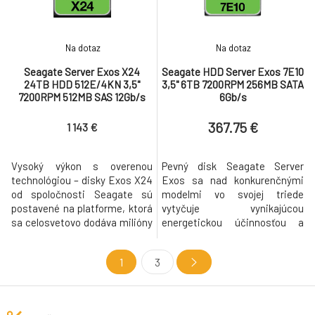
extrémnu špičkovú k
údajov a nízku latenciu.
Na dotaz
Na dotaz
Seagate Server Exos X24
Seagate HDD Server Exos 7E10
24TB HDD 512E/4KN 3,5"
3,5" 6TB 7200RPM 256MB SATA
7200RPM 512MB SAS 12Gb/s
6Gb/s
367.75 €
1 143 €
Vysoký výkon s overenou
Pevný disk Seagate Server
technológiou – disky Exos X24
Exos sa nad konkurenčnými
od spoločnosti Seagate sú
modelmi vo svojej triede
postavené na platforme, ktorá
vytyčuje vynikajúcou
sa celosvetovo dodáva milióny
energetickou účinnosťou a
a je nasadená v riešeniach
ohromnou dátovou kapacitou.
popredných poskytovateľov
Oproti predchodcovi má
1
3
cloudových služieb. Exos X24,
vylepšenú korekciu chýb, ktorá
navrhnutý s najvyššou
udrží disk v chode aj v tých
efektívnosťou rackového
najdrsnejších podmienkach. Na
priestoru a chránený pomocou
prenos dát ponúka vysoký