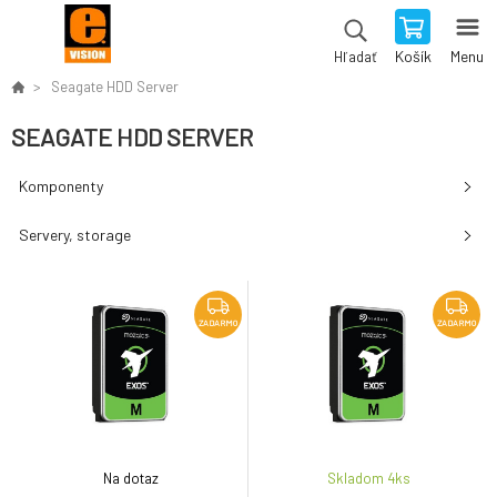
Košík
Menu
Hľadať
Seagate HDD Server
SEAGATE HDD SERVER
Komponenty
Servery, storage
ZADARMO
ZADARMO
Na dotaz
Skladom 4
ks