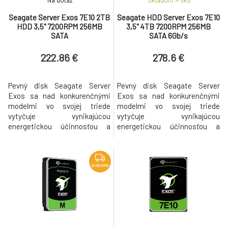
Na dotaz
Skladom > 5
ks
Seagate Server Exos 7E10 2TB
Seagate HDD Server Exos 7E10
HDD 3,5" 7200RPM 256MB
3,5" 4TB 7200RPM 256MB
SATA
SATA 6Gb/s
222.86 €
278.6 €
Pevný disk Seagate Server
Pevný disk Seagate Server
Exos sa nad konkurenčnými
Exos sa nad konkurenčnými
modelmi vo svojej triede
modelmi vo svojej triede
vytyčuje vynikajúcou
vytyčuje vynikajúcou
energetickou účinnosťou a
energetickou účinnosťou a
ohromnou dátovou kapacitou.
ohromnou dátovou kapacitou.
Oproti predchodcovi má
Oproti predchodcovi má
vylepšenú korekciu chýb, ktorá
vylepšenú korekciu chýb, ktorá
udrží disk v chode aj v tých
udrží disk v chode aj v tých
ZADARMO
najdrsnejších podmienkach. Na
najdrsnejších podmienkach. Na
prenos dát ponúka vysoký
prenos dát ponúka vysoký
výkon 6 Gb/s. Pre svoj
výkon 6 Gb/s. Pre svoj