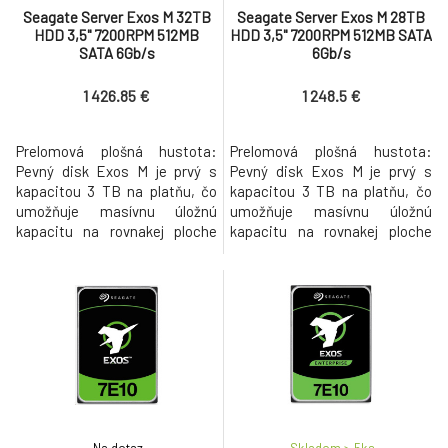
Seagate Server Exos M 32TB
Seagate Server Exos M 28TB
HDD 3,5" 7200RPM 512MB
HDD 3,5" 7200RPM 512MB SATA
SATA 6Gb/s
6Gb/s
1 426.85 €
1 248.5 €
Prelomová plošná hustota:
Prelomová plošná hustota:
Pevný disk Exos M je prvý s
Pevný disk Exos M je prvý s
kapacitou 3 TB na platňu, čo
kapacitou 3 TB na platňu, čo
umožňuje masívnu úložnú
umožňuje masívnu úložnú
kapacitu na rovnakej ploche
kapacitu na rovnakej ploche
pre maximalizáciu efektivity
pre maximalizáciu efektivity
dátového centra riadenej
dátového centra riadenej
umelou inteligenciou.
umelou inteligenciou.
Bezkonkurenčná kapacita: 32
Bezkonkurenčná kapacita:
TB úložiska v štandardnom
Viac ako 30 TB úložiska v
3,5-palcovom formáte
štandardnom 3,5-palcovom
poskytuje kapacitu vo veľkom
formáte poskytuje kapacitu vo
meradle a zároveň opti
veľkom meradle a zár