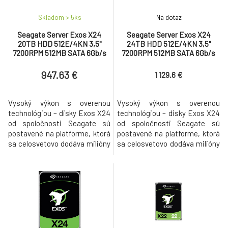
Skladom > 5
ks
Na dotaz
Seagate Server Exos X24
Seagate Server Exos X24
20TB HDD 512E/4KN 3,5"
24TB HDD 512E/4KN 3,5"
7200RPM 512MB SATA 6Gb/s
7200RPM 512MB SATA 6Gb/s
947.63 €
1 129.6 €
Vysoký výkon s overenou
Vysoký výkon s overenou
technológiou – disky Exos X24
technológiou – disky Exos X24
od spoločnosti Seagate sú
od spoločnosti Seagate sú
postavené na platforme, ktorá
postavené na platforme, ktorá
sa celosvetovo dodáva milióny
sa celosvetovo dodáva milióny
a je nasadená v riešeniach
a je nasadená v riešeniach
popredných poskytovateľov
popredných poskytovateľov
cloudových služieb. Exos X24,
cloudových služieb. Exos X24,
navrhnutý s najvyššou
navrhnutý s najvyššou
efektívnosťou rackového
efektívnosťou rackového
priestoru a chránený pomocou
priestoru a chránený pomocou
Seagate Secure, ponúka
Seagate Secure, ponúka
extrémnu špičkovú k
extrémnu špičkovú k