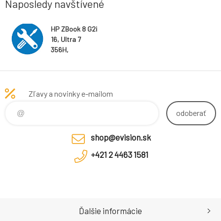
Naposledy navštívené
HP ZBook 8 G2i
16, Ultra 7
356H,
Touch/1920x12
00, 32GB, SSD
1TB, W11Pro, 3-
3-3
Zľavy a novinky e-mailom
odoberať
shop@evision.sk
+421 2 4463 1581
Ďalšie informácie