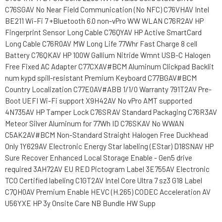
C76SGAV No Near Field Communication (No NFC) C76VHAV Intel
BE211 Wi-Fi 7 +Bluetooth 6.0 non-vPro WW WLAN C76R2AV HP
Fingerprint Sensor Long Cable C76QYAV HP Active SmartCard
Long Cable C76R0AV MW Long Life 77Whr Fast Charge 8 cell
Battery C76QKAV HP 100W Gallium Nitride Wmnt USB-C Halogen
Free Fixed AC Adapter C77CXAV#BCM Aluminum Clickpad Backlit
num kypd spill-resistant Premium Keyboard C77BGAV#BCM
Country Localization C77E0AV#ABB 1/1/0 Warranty 791T2AV Pre-
Boot UEFI Wi-Fi support X9H42AV No vPro AMT supported
4N735AV HP Tamper Lock C76SRAV Standard Packaging C76R3AV
Meteor Silver Aluminum for 77Wh ID C76SKAV No WWAN
C5AK2AV#BCM Non-Standard Straight Halogen Free Duckhead
Only 1Y629AV Electronic Energy Star labeling (EStar) D18SNAV HP
Sure Recover Enhanced Local Storage Enable - Gen5 drive
required 3AH72AV EU RED Pictogram Label 3E755AV Electronic
TCO Certified labeling C1GT2AV Intel Core Ultra 7 sz3 G18 Label
C7QH0AV Premium Enable HEVC (H.265) CODEC Acceleration AV
U56YXE HP 3y Onsite Care NB Bundle HW Supp