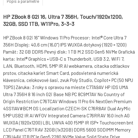
Popis a parametre
HP ZBook 8 G2i 16, Ultra 7 356H, Touch/1920x1200,
32GB, SSD 1TB, W11Pro, 3-3-3
HP ZBook 8 G2i 16" Windows 11 Pro Procesor: Intel® Core Ultra 7
356H Displej: 40,6 cm (16,0") IPS WUXGA dotykový (1920 × 1200)
Pamät: 32 GB DDR5 Pevný disk: 1 TB M.2 SSD Gen5 NVMe Grafická
karta: Intel® Graphics • USB-C s Thunderbolt, USB 3.2, WiFi 7,
LAN, Bluetooth, HDMI, 5MP IR AI webkamera, cítacka odtlackov
prstov, cítacka kariet Smart Card, podsvietená numerická
klávesnica, celokovové šasi, zvuk Poly Studio, Copilot+ PC (50 NPU
TOPS) Záruka: 3 roky s opravou na mieste C77A9AV HP IDS UMA
Ultra 7 356H 8 16 inch G2i Base NB PC 8C9M7AV No Country of
Origin Restriction C76TCAV Windows 11 Pro 64 NextGen Premium
4SS11AV#BCM OS Localization CZECH-SK C76R8AV Dual AryMic
5MP USB2 IR AI WFOV Integrated Camera C76RRAV 16.0 inch AG
WUXGA (1920x1200) LBL UWVA 400 f5MP IR ISP+ Touchscreen bnt
LCD Panel C76TRAV 32GB (1x32GB) DDR5 5600 SODIMM Memory
C76U4AV 1TB PCIe Gen5 2280 NVMe Value Solid State Drive