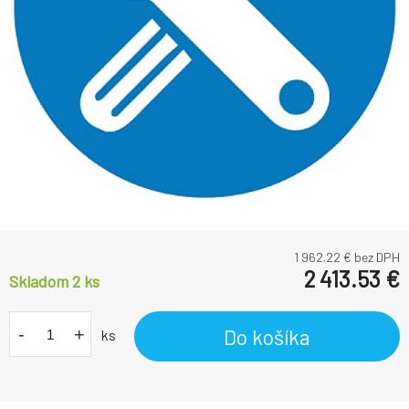
1 962.22
€ bez DPH
2 413.53
€
Skladom 2
ks
-
+
Do košíka
ks