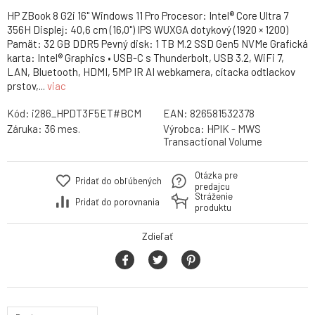
HP ZBook 8 G2i 16" Windows 11 Pro Procesor: Intel® Core Ultra 7
356H Displej: 40,6 cm (16,0") IPS WUXGA dotykový (1920 × 1200)
Pamät: 32 GB DDR5 Pevný disk: 1 TB M.2 SSD Gen5 NVMe Grafická
karta: Intel® Graphics • USB-C s Thunderbolt, USB 3.2, WiFi 7,
LAN, Bluetooth, HDMI, 5MP IR AI webkamera, cítacka odtlackov
prstov,...
viac
Kód:
i286_HPDT3F5ET#BCM
EAN:
826581532378
Záruka:
36 mes.
Výrobca:
HPIK - MWS
Transactional Volume
Otázka pre
Pridať do obľúbených
predajcu
Stráženie
Pridať do porovnania
produktu
Zdieľať