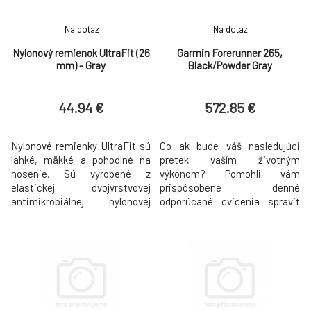
Na dotaz
Na dotaz
Nylonový remienok UltraFit (26
Garmin Forerunner 265,
mm) - Gray
Black/Powder Gray
44.94 €
572.85 €
Nylonové remienky UltraFit sú
Co ak bude váš nasledujúci
lahké, mäkké a pohodlné na
pretek vaším životným
nosenie. Sú vyrobené z
výkonom? Pomohli vám
elastickej dvojvrstvovej
prispôsobené denné
antimikrobiálnej nylonovej
odporúcané cvicenia spravit
tkaniny, ktorá umožnuje únik
nieco, co ste nikdy nerobili? So
vlhkosti. Popruh sa omotáva
smart hodinkami Forerunner
okolo kolíkov a je zaistený
265 sa zobrazí každý váš
pomocou dvoch sád suchých
pokrok na jasnom dotykovom
zipsov na oboch koncoch
AMOLED displeji. Pripravte sa
popruhu, co poskytuje lahšiu
na to, že budete lepší. Hodiny s
nastavitelnost a bezpecné
GPS Športové hodinky s GPS