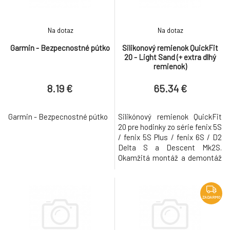
uchytenie pre rôzn
môžete používat ako
Na dotaz
Na dotaz
Garmin - Bezpecnostné pútko
Silikonový remienok QuickFit
20 - Light Sand (+ extra dlhý
remienok)
8.19 €
65.34 €
Garmin - Bezpecnostné pútko
Silikónový remienok QuickFit
20 pre hodinky zo série fenix 5S
/ fenix 5S Plus / fenix 6S / D2
Delta S a Descent Mk2S.
Okamžitá montáž a demontáž
bez použitia akéhokolvek
náradia.
ZADARMO