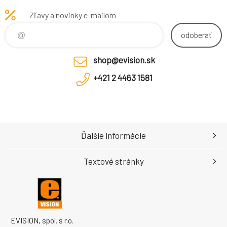
príslušenstvo > Adaptér kábel
aktivita bude medzi
Zľavy a novinky e-mailom
podla používaného systému
zahrnutými režimami. Ak ste
vášnivý plavec, naše ho
odoberať
shop@evision.sk
+421 2 4463 1581
Ďalšie informácie
Textové stránky
EVISION, spol. s r.o.