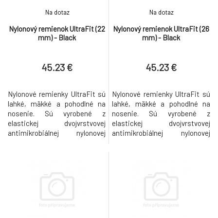
Na dotaz
Na dotaz
Nylonový remienok UltraFit (22
Nylonový remienok UltraFit (26
mm) - Black
mm) - Black
45.23 €
45.23 €
Nylonové remienky UltraFit sú
Nylonové remienky UltraFit sú
lahké, mäkké a pohodlné na
lahké, mäkké a pohodlné na
nosenie. Sú vyrobené z
nosenie. Sú vyrobené z
elastickej dvojvrstvovej
elastickej dvojvrstvovej
antimikrobiálnej nylonovej
antimikrobiálnej nylonovej
tkaniny, ktorá umožnuje únik
tkaniny, ktorá umožnuje únik
vlhkosti. Popruh sa omotáva
vlhkosti. Popruh sa omotáva
okolo kolíkov a je zaistený
okolo kolíkov a je zaistený
pomocou dvoch sád suchých
pomocou dvoch sád suchých
zipsov na oboch koncoch
zipsov na oboch koncoch
popruhu, co poskytuje lahšiu
popruhu, co poskytuje lahšiu
nastavitelnost a bezpecné
nastavitelnost a bezpecné
uchytenie pre rôzn
uchytenie pre rôzn