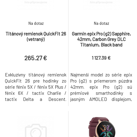
Na dotaz
Na dotaz
Titánový remienok QuickFit 26
Garmin epix Pro (g2) Sapphire,
(vetraný)
42mm, Carbon Grey DLC
Titanium, Black band
265.27 €
1 127.39 €
Exkluzívny titánový remienok
Najmenší model zo série epix
QuickFit 26 pre hodinky zo
Pro (g2) s priemerom púzdra
série fénix 5X / fénix 5X Plus /
42mm. epix Pro (g2) sú
fénix 6X / tactix Charlie /
prémiové smarthodinky s
tactix Delta a Descent.
jasným AMOLED displejom,
Okamžitá montáž a demontáž
vhodné pre denné nosenie,
bez použitia akéhokolvek
okamžite pripravené na
náradia.
použitie pri širokom spektre
aktivít! Telo hodiniek je
vyrobené z mimoriadne
odolného, stáleho a zároven