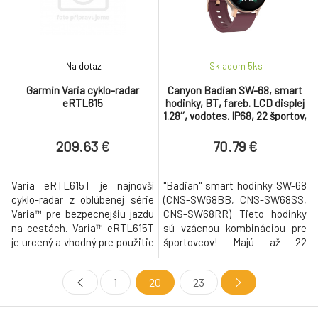
lahkého materiálu fiber-
reinforced polymer. V závislosti
Na dotaz
Skladom 5
ks
Garmin Varia cyklo-radar
Canyon Badian SW-68, smart
eRTL615
hodinky, BT, fareb. LCD displej
1.28´´, vodotes. IP68, 22 športov,
karmínové
209.63 €
70.79 €
Varia eRTL615T je najnovší
"Badian" smart hodinky SW-68
cyklo-radar z oblúbenej série
(CNS-SW68BB, CNS-SW68SS,
Varia™ pre bezpecnejšiu jazdu
CNS-SW68RR) Tieto hodinky
na cestách. Varia™ eRTL615T
sú vzácnou kombináciou pre
je urcený a vhodný pre použitie
športovcov! Majú až 22
na elektro - bicykloch (eBike) s
športových režimov, od
externým napájaním. Pre
pravidelných prechádzok až po
1
20
23
pripojenie z eBike a napájanie
bejzbal a jogu. Štatisticky
radaru je nevyhnutné dokúpit
povedané, existuje vysoká
samostatne dostupné
šanca, že vaša obľúbená