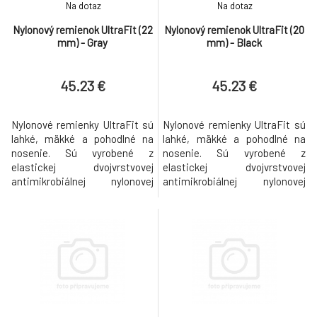
8.
Na dotaz
Na dotaz
42mm Jet Black Aluminium Case with Black
656.67 €
Sport Band - S/M
Nylonový remienok UltraFit (22
Nylonový remienok UltraFit (20
mm) - Gray
mm) - Black
Apple Watch Series 11 GPS + Cellular
9.
42mm Gold Titanium Case with Gold
919.63 €
Milanese Loop
45.23 €
45.23 €
Nylonové remienky UltraFit sú
Nylonové remienky UltraFit sú
lahké, mäkké a pohodlné na
lahké, mäkké a pohodlné na
nosenie. Sú vyrobené z
nosenie. Sú vyrobené z
elastickej dvojvrstvovej
elastickej dvojvrstvovej
antimikrobiálnej nylonovej
antimikrobiálnej nylonovej
tkaniny, ktorá umožnuje únik
tkaniny, ktorá umožnuje únik
vlhkosti. Popruh sa omotáva
vlhkosti. Popruh sa omotáva
okolo kolíkov a je zaistený
okolo kolíkov a je zaistený
pomocou dvoch sád suchých
pomocou dvoch sád suchých
zipsov na oboch koncoch
zipsov na oboch koncoch
popruhu, co poskytuje lahšiu
popruhu, co poskytuje lahšiu
nastavitelnost a bezpecné
nastavitelnost a bezpecné
uchytenie pre rôzn
uchytenie pre rôzn