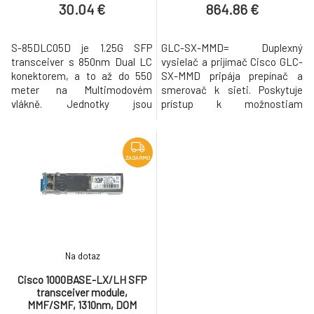
30.04 €
864.86 €
S-85DLC05D je 1.25G SFP
GLC-SX-MMD= Duplexný
transceiver s 850nm Dual LC
vysielač a prijímač Cisco GLC-
konektorem, a to až do 550
SX-MMD pripája prepínač a
meter na Multimodovém
smerovač k sieti. Poskytuje
vlákně. Jednotky jsou
prístup k možnostiam
testovány a jsou kompatibilní s
technológie optických vlákien.
RB260GS, RB2011LS,
Aby bolo možné využívať
RB2011LS-IN, RB2011UAS-IN,
výhody rýchleho prenosu dát
RB2011UAS-RM, RB2011UAS-
pomocou optických káblov,
ZADARMO
2HnD, RB2011UAS-2HnD-IN, a
vyžaduje dané zariadenie slot
CCR1036-12G-4S. Details
alebo port Gigabit Ethernet.
Product code S-85DLC05D
Väčšina zariadení Cisco je už
Data Rate 1.25G Wavelength
vybavená jedným
850nm Mode
Na dotaz
Cisco 1000BASE-LX/LH SFP
transceiver module,
MMF/SMF, 1310nm, DOM