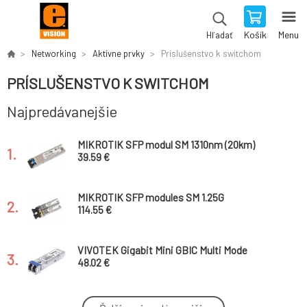
Košík
Menu
Hľadať
Networking
Aktívne prvky
Príslušenstvo k switchom
PRÍSLUŠENSTVO K SWITCHOM
Najpredávanejšie
MIKROTIK SFP modul SM 1310nm (20km)
1.
39.59 €
MIKROTIK SFP modules SM 1.25G
2.
T/R:1490nm T/R: 1550nm (80km) - industrial
114.55 €
VIVOTEK Gigabit Mini GBIC Multi Mode
3.
1310nm 2km, LC Konektor
48.02 €
Aruba Instant On AP22 flush mount sleeve