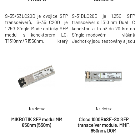
S-35/53LC20D je dvojice SFP
S-31DLC20D je 1.25G SFP
transceiverů, S-35LC20D je
transceiver s 1310 nm Dual LC
1.25G Single Mode optický SFP
konektor, a to až do 20 km na
modul s konektorem LC,
Single-modovém vlákně
T1310nm/R1550nm, který
Jednotky jsou testovány a jsou
pracuje pro spojení až 20 km.
kompatibilní s RB260GS,
S-53LC20D je 1.25G SFP
RB2011LS, RB2011LS-IN,
optický Single Mode transeiver
RB2011UAS-IN, RB2011UAS-RM,
s LC konektorem,
RB2011UAS-2HnD, RB2011UAS-
T1550nm/R1310nm, který
2HnD-IN, a CCR1036-12G-4S.
pracuje pro spojení až 20 km.
Details Product code S-
Jednotky jsou testovány a jsou
31DLC20D Wavelength 1310nm
kompatibilní s RB260GS,
Distance 20KM Mode SM
Na dotaz
Na dotaz
MIKROTIK SFP modul MM
Cisco 1000BASE-SX SFP
850nm (550m)
transceiver module, MMF,
850nm, DOM