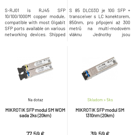
S-RJ01 is RJ45 SFP
S 85 DLC03D je 10G SFP +
10/100/1000M copper module,
transceiver s LC konektorem,
compatible with most Gigabit
850nm, pro připojení až 300
SFP ports available on various
metrů na multi-modovém
networking devices. Shipped
vláknu Jednotky jsou
with CCR1016-12S-1S+, by
testovány a jsou kompatibilní s
popular demand is now also
CCR1036-8G-2S+ a CCR1036-
available for purchase
8G-2S+ EM. Moduly jsou
separately. Product
kompatibilní i s non-MikroTik
specifications Details Product
SFP zařízeními.
code S-RJ01 Data Rate
1.25Gbps Distance 100m
Connector RJ45 Operating
Temperat
Na dotaz
Skladom > 5
ks
MIKROTIK SFP modul SM WDM
MIKROTIK SFP modul SM
sada 2ks (20km)
1310nm (20km)
77.59 €
39.59 €