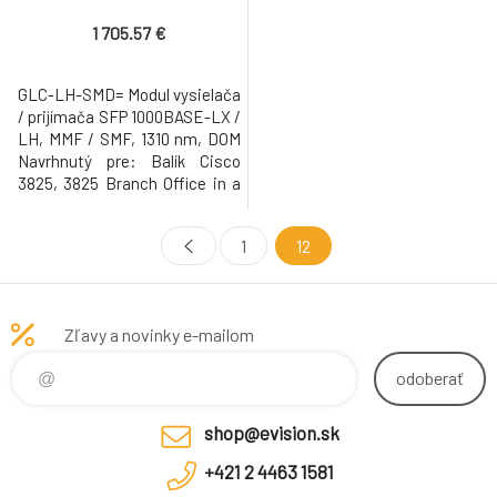
1 705.57 €
GLC-LH-SMD= Modul vysielača
/ prijímača SFP 1000BASE-LX /
LH, MMF / SMF, 1310 nm, DOM
Navrhnutý pre: Balík Cisco
3825, 3825 Branch Office in a
Box Bundle, 3825 Secure WAN
Optimization Bundle, 3825
1
12
SRST Voice Upgrades for
HSEC Bundle, 3825 Unified
Communications Bundle, 3825
Unified Communications
Zľavy a novinky e-mailom
Bundle with Advanced
Security, 3825 WAN Ap
odoberať
shop@evision.sk
+421 2 4463 1581